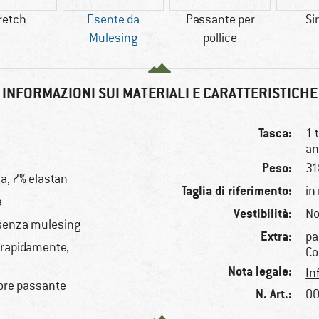
retch
Esente da
Passante per
Si
Mulesing
pollice
INFORMAZIONI SUI MATERIALI E CARATTERISTICHE
Tasca:
1 
an
Peso:
31
na, 7% elastan
Taglia di riferimento:
in
a
Vestibilità:
No
 senza mulesing
Extra:
pa
a rapidamente,
Co
Nota legale:
In
ore passante
N. Art.:
00