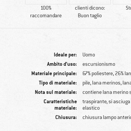
18 g
100%
clienti dicono:
St
raccomandare
Buon taglio
Ideale per:
Uomo
Ambito d’uso:
escursionismo
Materiale principale:
67% poliestere, 26% la
Tipo di materiale:
pile, lana merinos, lan
Nota sul materiale:
contiene lana merino
Caratteristiche
traspirante, si asciug
materiale:
elastico
Chiusura:
chiusura lampo anteri