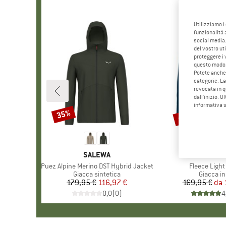
Utilizziamo i
funzionalità 
social media.
del vostro ut
proteggere i 
questo modo
Potete anche 
categorie. La
revocata in q
dall'inizio. U
informativa 
fino al 23%
35%
Sconto
Sconto
MARCHIO
SALEWA
MARCH
ORTOV
Articolo
Puez Alpine Merino DST Hybrid Jacket
Articolo
Fleece Light
Gruppo di prodotti
Giacca sintetica
Gruppo di
Giacca in
179,95 €
Prezzo
Prezzo ridotto
116,97 €
169,95 €
da
Pr
Pr
0,0
(
0
)
4