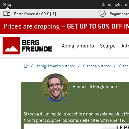
Allo
Shop
Chiedi agli am
Porto franco da 69 € (IT)
Pagamento
Up to 50% off now in our summer sale
Abbigliamento
Scarpe
Att
pagina iniziale
/
Abbigliamento outdoor
/
Giacche outdoor
/
Giacc
Hannes di Bergfreunde
Si tratta di un modello vecchio o non possiamo più eff
Non ti preoccupare, abbiamo delle alternative per te:
LE P