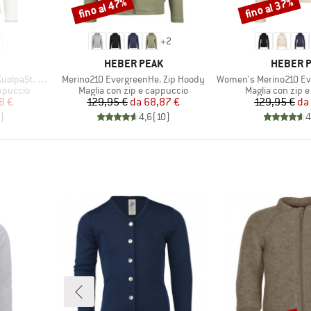
fino al 47%
fino al 37%
Sconto
Sconto
+
2
MARCHIO
MARCHI
HEBER PEAK
HEBER 
Articolo
Articolo
II Zip Hoody
Merino210 EvergreenHe. Zip Hoody
Women's Merino210 Evergr
Gruppo di prodotti
Gruppo di prodo
ppuccio
Maglia con zip e cappuccio
Maglia con zip 
ridotto
Prezzo
Prezzo ridotto
Pr
Pr
8 €
129,95 €
da
68,87 €
129,95 €
da
)
4,6
(
10
)
4