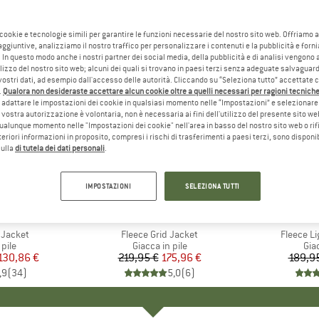
 cookie e tecnologie simili per garantire le funzioni necessarie del nostro sito web. Offriamo 
aggiuntive, analizziamo il nostro traffico per personalizzare i contenuti e la pubblicità e forn
 In questo modo anche i nostri partner dei social media, della pubblicità e di analisi vengon
ilizzo del nostro sito web; alcuni dei quali si trovano in paesi terzi senza adeguate salvaguard
vostri dati, ad esempio dall'accesso delle autorità. Cliccando su “Seleziona tutto” accettate 
.
Qualora non desideraste accettare alcun cookie oltre a quelli necessari per ragioni tecniche,
adattare le impostazioni dei cookie in qualsiasi momento nelle “Impostazioni” e selezionare 
 vostra autorizzazione è volontaria, non è necessaria ai fini dell'utilizzo del presente sito w
ualunque momento nelle "Impostazioni dei cookie" nell'area in basso del nostro sito web o rifi
lteriori informazioni in proposito, compresi i rischi di trasferimenti a paesi terzi, sono disponib
sulla
di tutela dei dati personali
.
20%
15%
Sconto
Sconto
IMPOSTAZIONI
SELEZIONA TUTTI
IO
OX
MARCHIO
ORTOVOX
M
O
 Jacket
Articolo
Fleece Grid Jacket
Articolo
Fleece Li
 prodotti
 pile
Gruppo di prodotti
Giacca in pile
Gru
Giac
ezzo
ezzo ridotto
130,86 €
219,95 €
Prezzo
Prezzo ridotto
175,96 €
189,9
,9
(
34
)
5,0
(
6
)