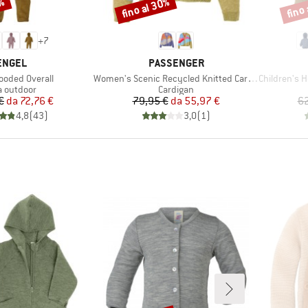
0%
fino al 30%
fino
Sconto
Scont
+
7
MARCHIO
MARCHIO
ENGEL
PASSENGER
Articolo
Articolo
oded Overall
Women's Scenic Recycled Knitted Cardigan
Children's Hoo
ppo di prodotti
Gruppo di prodotti
a outdoor
Cardigan
Prezzo
Prezzo ridotto
Prezzo
Prezzo ridotto
€
da
72,76 €
79,95 €
da
55,97 €
62
4,8
(
43
)
3,0
(
1
)