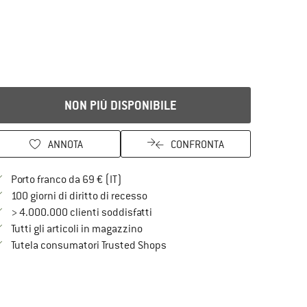
NON PIÙ DISPONIBILE
ANNOTA
CONFRONTA
Qui trovi ulteriori informazioni sulle spe
Porto franco da 69 € (IT)
Vai alla politica di recesso qui Si a
100 giorni di diritto di recesso
> 4.000.000 clienti soddisfatti
Tutti gli articoli in magazzino
Trovi tutte le informazioni qui!
Tutela consumatori Trusted Shops