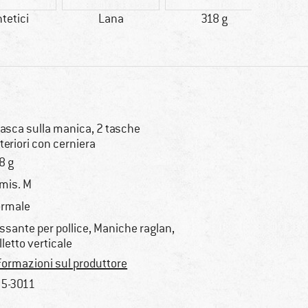
ntetici
Lana
318 g
racc
tasca sulla manica, 2 tasche
teriori con cerniera
8 g
 mis. M
rmale
ssante per pollice, Maniche raglan,
lletto verticale
formazioni sul produttore
5-3011