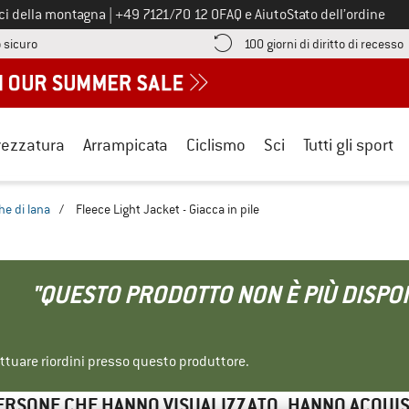
Chiamaci al numero
ici della montagna
|
+49 7121/70 12 0
FAQ e Aiuto
Stato dell’ordine
Qui trovi le informazioni di pagamento! Si apre in una casella informa
V
 sicuro
100 giorni di diritto di recesso
rezzatura
Arrampicata
Ciclismo
Sci
Tutti gli sport
he di lana
/
Fleece Light Jacket - Giacca in pile
"QUESTO PRODOTTO NON È PIÙ DISPON
ettuare riordini presso questo produttore.
ERSONE CHE HANNO VISUALIZZATO, HANNO ACQUI