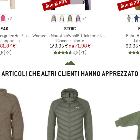
fino al 60%
fino al 2
Sconto
Sconto
+
2
+
1
O
MARCHIO
PEAK
STOIC
Articolo
Articolo
eenHe. Zip Hoody
Women's MountainWool60 JokkmokkSt. Hybrid Hoody
Baby Ho
tti
Gruppo di prodotti
Gru
e cappuccio
Giacca isolante
Tut
ezzo
ezzo ridotto
Prezzo
Prezzo ridotto
81,87 €
179,95 €
da
71,98 €
90,95 
,6
(
23
)
4,5
(
21
)
ARTICOLI CHE ALTRI CLIENTI HANNO APPREZZATO