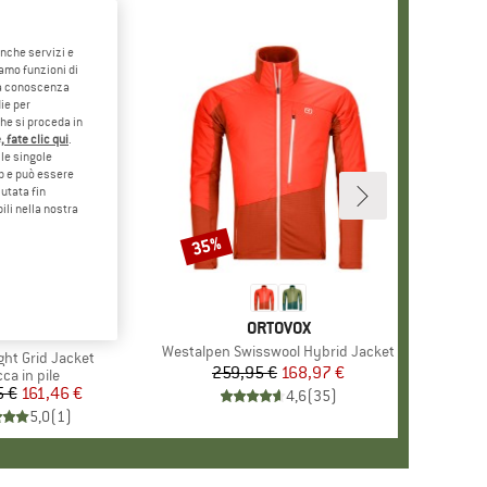
anche servizi e
iamo funzioni di
o a conoscenza
ie per
che si proceda in
 fate clic qui
.
le singole
eb e può essere
utata fin
ili nella nostra
35%
Sconto
MARCHIO
ORTOVOX
ARCHIO
RTOVOX
Articolo
Westalpen Swisswool Hybrid Jacket
ght Grid Jacket
259,95 €
Prezzo
Prezzo ridotto
168,97 €
ppo di prodotti
ca in pile
5 €
Prezzo
Prezzo ridotto
161,46 €
4,6
(
35
)
5,0
(
1
)