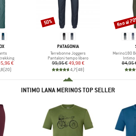
fino al 7
50%
Sconto
Sconto
IO
MARCHIO
OX
PATAGONIA
Articolo
Articolo
ants
Terrebonne Joggers
Merino180 Be
dotti
Gruppo di prodotti
Gruppo 
trekking
Pantaloni tempo libero
Intimo
ezzo
ezzo ridotto
Prezzo
Prezzo ridotto
35,96 €
99,95 €
49,98 €
84,95 
,8
(
20
)
4,7
(
48
)
INTIMO LANA MERINOS TOP SELLER