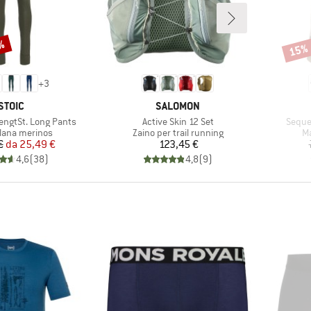
0%
15%
Scont
+
3
MARCHIO
MARCHIO
STOIC
SALOMON
Articolo
Artico
ngtSt. Long Pants
Active Skin 12 Set
Sequen
di prodotti
Gruppo di prodotti
Gr
 lana merinos
Zaino per trail running
Ma
Prezzo
Prezzo ridotto
Prezzo
€
da
25,49 €
123,45 €
4,6
(
38
)
4,8
(
9
)