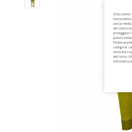
Utilizziamo i
funzionalità 
social media.
del vostro ut
proteggere i 
questo modo
Potete anche 
categorie. La
revocata in q
dall'inizio. U
informativa 