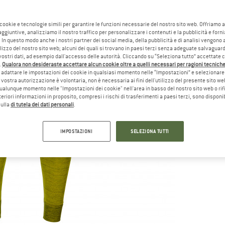
 cookie e tecnologie simili per garantire le funzioni necessarie del nostro sito web. Offriamo 
aggiuntive, analizziamo il nostro traffico per personalizzare i contenuti e la pubblicità e forn
 In questo modo anche i nostri partner dei social media, della pubblicità e di analisi vengon
ilizzo del nostro sito web; alcuni dei quali si trovano in paesi terzi senza adeguate salvaguard
vostri dati, ad esempio dall'accesso delle autorità. Cliccando su “Seleziona tutto” accettate 
.
Qualora non desideraste accettare alcun cookie oltre a quelli necessari per ragioni tecniche,
adattare le impostazioni dei cookie in qualsiasi momento nelle “Impostazioni” e selezionare 
 vostra autorizzazione è volontaria, non è necessaria ai fini dell'utilizzo del presente sito w
ualunque momento nelle "Impostazioni dei cookie" nell'area in basso del nostro sito web o rifi
lteriori informazioni in proposito, compresi i rischi di trasferimenti a paesi terzi, sono disponib
sulla
di tutela dei dati personali
.
IMPOSTAZIONI
SELEZIONA TUTTI