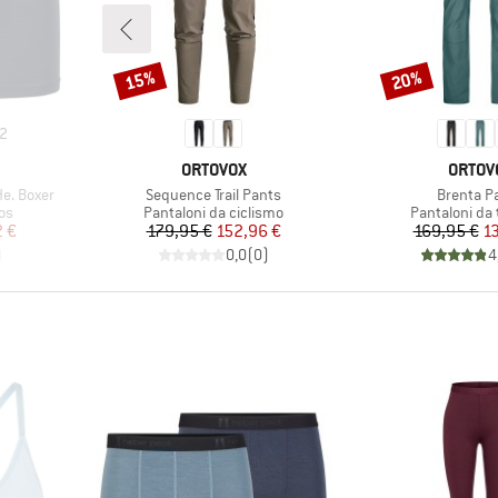
15%
20%
Sconto
Sconto
2
MARCHIO
MARCH
ORTOVOX
ORTOV
Articolo
Articolo
e. Boxer
Sequence Trail Pants
Brenta P
i
Gruppo di prodotti
Gruppo di pro
os
Pantaloni da ciclismo
Pantaloni da 
ridotto
Prezzo
Prezzo ridotto
Pr
Pr
2 €
179,95 €
152,96 €
169,95 €
1
)
0,0
(
0
)
4