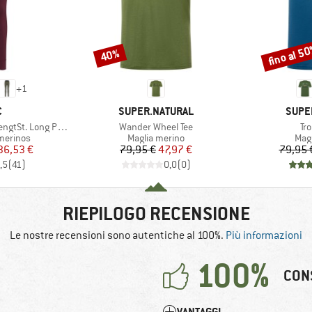
fino al 5
40%
Sconto
Sconto
+
1
HIO
MARCHIO
MARC
C
SUPER.NATURAL
SUPE
Articolo
Art
St. Long Pants
Wander Wheel Tee
Tro
odotti
Gruppo di prodotti
Grup
merinos
Maglia merino
Mag
ezzo
ezzo ridotto
Prezzo
Prezzo ridotto
36,53 €
79,95 €
47,97 €
79,95 
,5
(
41
)
0,0
(
0
)
RIEPILOGO RECENSIONE
Le nostre recensioni sono autentiche al 100%.
Più informazioni
100%
CON
VANTAGGI