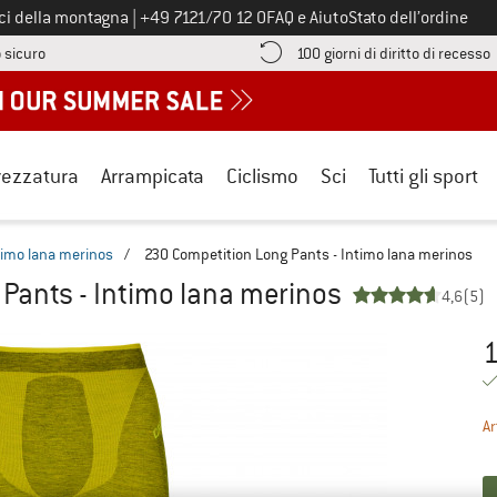
Chiamaci al numero
ici della montagna
|
+49 7121/70 12 0
FAQ e Aiuto
Stato dell’ordine
Qui trovi le informazioni di pagamento! Si apre in una casella informa
V
 sicuro
100 giorni di diritto di recesso
rezzatura
Arrampicata
Ciclismo
Sci
Tutti gli sport
timo lana merinos
/
230 Competition Long Pants - Intimo lana merinos
Pants - Intimo lana merinos
4,6
(5)
1
Pr
Ar