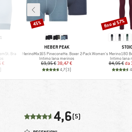
fino al 57%
45%
Sconto
Sconto
1
MARCHIO
MARC
HEBER PEAK
STOI
Articolo
Articolo
emSt. Bra
MerinoMix165 PineconeHe. Boxer 2-Pack
Women's Merino180 Bengt
i
Gruppo di prodotti
Gruppo di pr
os
Intimo lana merinos
Intimo lana 
ridotto
Prezzo
Prezzo ridotto
Pr
Pr
6 €
69,95 €
38,47 €
84,95 €
da
)
4,7
(
3
)
4
4,6
(5)