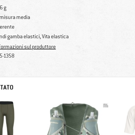
6 g
 misura media
erente
ndi gamba elastici, Vita elastica
formazioni sul produttore
5-1358
STATO