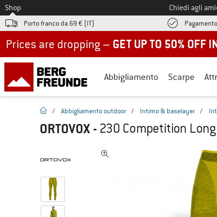
Allo
Shop
Chiedi agli am
Porto franco da 69 € (IT)
Pagamento
Up to 50% off now in our summer sale
Abbigliamento
Scarpe
Att
pagina iniziale
/
Abbigliamento outdoor
/
Intimo & baselayer
/
In
ORTOVOX
-
230 Competition Long 