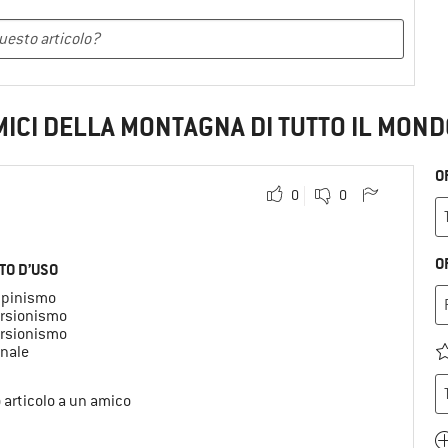
MICI DELLA MONTAGNA DI TUTTO IL MOND
O
0
0
O
TO D’USO
alpinismo
rsionismo
rsionismo
rnale
o articolo a un amico