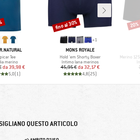
0%
fino al 30%
20%
Sconto
Scont
+
1
HIO
MARCHIO
R.NATURAL
MONS ROYALE
icolo
Articolo
Articolo
picar Tee
Hold 'em Shorty Boxer
Merino 125
po di prodotti
Gruppo di prodotti
Gr
lia merino
Intimo lana merinos
I
Prezzo
Prezzo ridotto
Prezzo
Prezzo ridotto
€
da
39,98 €
45,95 €
da
32,17 €
5,0
(
1
)
4,8
(
25
)
SIGLIANO QUESTO ARTICOLO
AMBITO D’USO