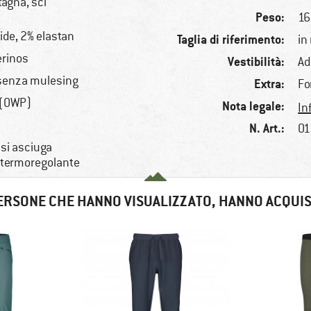
tagna, sci
Peso:
16
ide, 2% elastan
Taglia di riferimento:
in
erinos
Vestibilità:
Ad
 senza mulesing
Extra:
Fo
 (OWP)
Nota legale:
In
N. Art.:
01
 si asciuga
, termoregolante
ERSONE CHE HANNO VISUALIZZATO, HANNO ACQUI