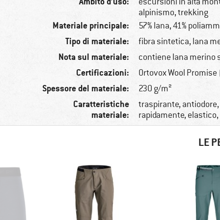
Ambito d’uso:
escursioni in alta mon
alpinismo, trekking
Materiale principale:
57% lana, 41% poliamm
Tipo di materiale:
fibra sintetica, lana m
Nota sul materiale:
contiene lana merino
Certificazioni:
Ortovox Wool Promise
Spessore del materiale:
230 g/m²
Caratteristiche
traspirante, antiodore,
materiale:
rapidamente, elastico
LE P