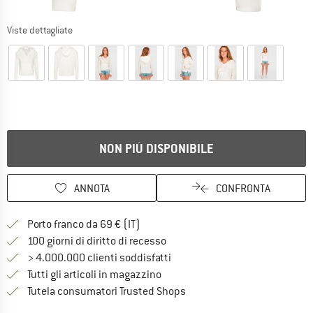
Viste dettagliate
NON PIÙ DISPONIBILE
ANNOTA
CONFRONTA
Qui trovi ulteriori informazioni sulle
Porto franco da 69 € (IT)
Vai alla politica di recesso qui 
100 giorni di diritto di recesso
> 4.000.000 clienti soddisfatti
Tutti gli articoli in magazzino
Trovi tutte le informazioni q
Tutela consumatori Trusted Shops