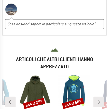
ARTICOLI CHE ALTRI CLIENTI HANNO
APPREZZATO
fino al 25%
fino al 50%
fin
Sconto
Sconto
Scon