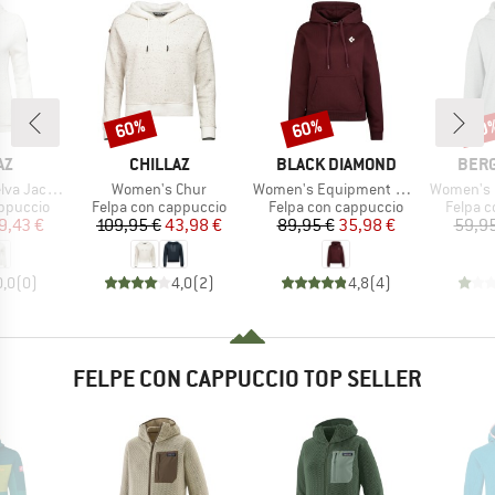
60%
60%
50
Sconto
Sconto
Scon
IO
MARCHIO
MARCHIO
MARC
AZ
CHILLAZ
BLACK DIAMOND
BER
Articolo
Articolo
Articolo
a Jacket
Women's Chur
Women's Equipment For Alpinists Pullover Hoody
Women's Ber
odotti
Gruppo di prodotti
Gruppo di prodotti
Gruppo 
appuccio
Felpa con cappuccio
Felpa con cappuccio
Felpa c
ezzo
ezzo ridotto
Prezzo
Prezzo ridotto
Prezzo
Prezzo ridotto
9,43 €
109,95 €
43,98 €
89,95 €
35,98 €
59,95
0,0
(
0
)
4,0
(
2
)
4,8
(
4
)
FELPE CON CAPPUCCIO TOP SELLER