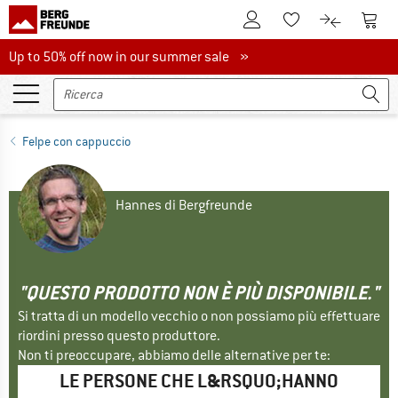
Al conto cliente
Al Ca
Alla lista promemo
Al confront
Up to 50% off now in our summer sale
Up to 50% off now in our summer sale »
Felpe con cappuccio
Hannes di Bergfreunde
"QUESTO PRODOTTO NON È PIÙ DISPONIBILE."
Si tratta di un modello vecchio o non possiamo più effettuare
riordini presso questo produttore.
Non ti preoccupare, abbiamo delle alternative per te:
LE PERSONE CHE L&RSQUO;HANNO