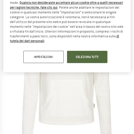
modo.
Qualora non desideraste accettare alcun cookie oltre a quelli necessari
per ragioni tecniche, fate clic qui
. Potete anche adattare le impostazioni dei
(0)
cookie in qualsiasi momento nelle “Impostazioni” e selezionare le singole
categorie. La vostra autorizzazione è volontaria, non è necessaria ai fini
dell'utilizzo del presente sito web e può essere revocata in qualunque
momento nelle "Impostazioni dei cookie" nell'area in basso del nostro sito web
o rifiutata fin dall'inizio. Ulteriori informazioni in proposito, compresi i rischi di
trasferimenti a paesi terzi, sono disponibili nella nostra informativa sulla
di
tutela dei dati personali
.
IMPOSTAZIONI
SELEZIONA TUTTI