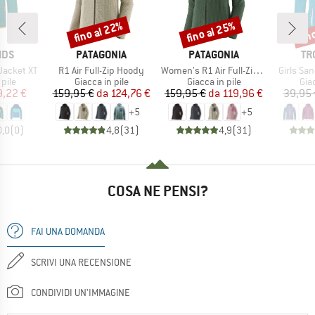
fino al 22%
fino al 25%
fin
Sconto
Sconto
Scon
O
MARCHIO
MARCHIO
MA
IDS
PATAGONIA
PATAGONIA
TR
Articolo
Articolo
Articolo
Jacket XT
R1 Air Full-Zip Hoody
Women's R1 Air Full-Zip Hoody
Girls Sa
 prodotti
Gruppo di prodotti
Gruppo di prodotti
Gru
 pile
Giacca in pile
Giacca in pile
Giac
ezzo
ezzo ridotto
Prezzo
Prezzo ridotto
Prezzo
Prezzo ridotto
9,22 €
159,95 €
da
124,76 €
159,95 €
da
119,96 €
39,95 
+
5
+
5
0,0
(
0
)
4,8
(
31
)
4,9
(
31
)
COSA NE PENSI?
FAI UNA DOMANDA
SCRIVI UNA RECENSIONE
CONDIVIDI UN'IMMAGINE