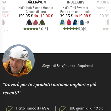
O
MARCHIO
MARCHIO
MARCHI
TIVA
FJÄLLRÄVEN
TROLLKIDS
MOUNTAI
Articolo
Articolo
Articolo
ody
Kid's Keb Fleece Hoodie
Kid's Troll Sweater
Women's Eclip
odotti
Gruppo di prodotti
Gruppo di prodotti
Gru
appuccio
Giacca di lana
Felpa con cappuccio
Giac
ezzo
ezzo ridotto
Prezzo
Prezzo ridotto
Prezzo
Prezzo ridotto
7,96 €
159,95 €
da
119,96 €
39,95 €
da
19,98 €
169,95 
+
9
5,0
(
1
)
5,0
(
3
)
5,0
(
9
)
Jürgen di Bergfreunde - Acquirenti
"Troverò per te i prodotti outdoor migliori e più
recenti!"
Porto franco da 69 €
100 giorni di diritto di