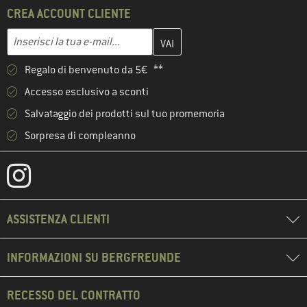
CREA ACCOUNT CLIENTE
Inserisci qui il tuo indirizzo e-mail e crea il tuo account cliente 
Indirizzo e-mail
Regalo di benvenuto da 5€ **
Accesso esclusivo a sconti
Salvataggio dei prodotti sul tuo promemoria
Sorpresa di compleanno
ASSISTENZA CLIENTI
INFORMAZIONI SU BERGFREUNDE
RECESSO DEL CONTRATTO