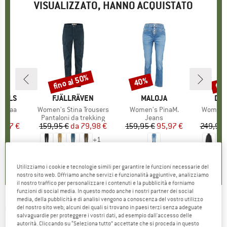
VISUALIZZATO, HANNO ACQUISTATO
fino al 50%
fin
40%
Sconto
Sconto
Scon
GELS
MARCHIO
FJÄLLRÄVEN
MARCHIO
MALOJA
MA
DID
airaa
Articolo
Women's Stina Trousers
Articolo
Women's PinaM.
Articolo
Women's
o di prodotti
s
Gruppo di prodotti
Pantaloni da trekking
Gruppo di prodotti
Jeans
G
C
ezzo
ezzo ridotto
4,37 €
159,95 €
da
Prezzo
Prezzo ridotto
79,98 €
159,95 €
Prezzo
Prezzo ridotto
95,97 €
249,95 
+
1
4,4
(
9
)
4,7
(
48
)
5,0
(
5
)
Utilizziamo i cookie e tecnologie simili per garantire le funzioni necessarie del
nostro sito web. Offriamo anche servizi e funzionalità aggiuntive, analizziamo
il nostro traffico per personalizzare i contenuti e la pubblicità e forniamo
funzioni di social media. In questo modo anche i nostri partner dei social
media, della pubblicità e di analisi vengono a conoscenza del vostro utilizzo
O'NEILL
-
Women's Essentials L/S Hoodie -
del nostro sito web; alcuni dei quali si trovano in paesi terzi senza adeguate
salvaguardie per proteggere i vostri dati, ad esempio dall'accesso delle
Felpa con cappuccio
autorità. Cliccando su “Seleziona tutto” accettate che si proceda in questo