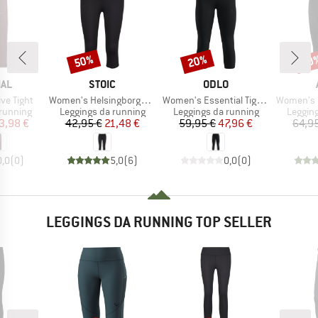
50%
20%
20
Sconto
Sconto
Scon
IO
MARCHIO
MARCHIO
AL
STOIC
ODLO
Articolo
Articolo
Articolo
ve Tight
Women's HelsingborgSt. Performance 3/4 Tights II
Women's Essential Tights 3/4
Women's Road Hi
odotti
Gruppo di prodotti
Gruppo di prodotti
Gruppo 
running
Leggings da running
Leggings da running
Leggin
ezzo
ezzo ridotto
Prezzo
Prezzo ridotto
Prezzo
Prezzo ridotto
3,98 €
42,95 €
21,48 €
59,95 €
47,96 €
64,9
0,0
(
0
)
5,0
(
6
)
0,0
(
0
)
LEGGINGS DA RUNNING TOP SELLER