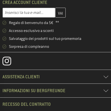
CREA ACCOUNT CLIENTE
Inserisci qui il tuo indirizzo e-mail e crea il tuo account cliente 
Inserisci la tua e-mail...
Regalo di benvenuto da 5€ **
Accesso esclusivo a sconti
Salvataggio dei prodotti sul tuo promemoria
Sorpresa di compleanno
ASSISTENZA CLIENTI
INFORMAZIONI SU BERGFREUNDE
RECESSO DEL CONTRATTO