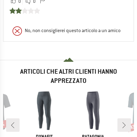
0
0
No, non consiglierei questo articolo a un amico
ARTICOLI CHE ALTRI CLIENTI HANNO
APPREZZATO
30%
43
Scon
HIO
MARCHIO
MARCHIO
O
DYNAFIT
PATAGONIA