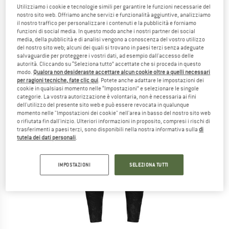
Utilizziamo i cookie e tecnologie simili per garantire le funzioni necessarie del
nostro sito web. Offriamo anche servizi e funzionalità aggiuntive, analizziamo
il nostro traffico per personalizzare i contenuti e la pubblicità e forniamo
funzioni di social media. In questo modo anche i nostri partner dei social
media, della pubblicità e di analisi vengono a conoscenza del vostro utilizzo
del nostro sito web; alcuni dei quali si trovano in paesi terzi senza adeguate
salvaguardie per proteggere i vostri dati, ad esempio dall'accesso delle
autorità. Cliccando su “Seleziona tutto” accettate che si proceda in questo
modo.
Qualora non desideraste accettare alcun cookie oltre a quelli necessari
per ragioni tecniche, fate clic qui
. Potete anche adattare le impostazioni dei
cookie in qualsiasi momento nelle “Impostazioni” e selezionare le singole
categorie. La vostra autorizzazione è volontaria, non è necessaria ai fini
dell'utilizzo del presente sito web e può essere revocata in qualunque
momento nelle "Impostazioni dei cookie" nell'area in basso del nostro sito web
o rifiutata fin dall'inizio. Ulteriori informazioni in proposito, compresi i rischi di
trasferimenti a paesi terzi, sono disponibili nella nostra informativa sulla
di
tutela dei dati personali
.
IMPOSTAZIONI
SELEZIONA TUTTI