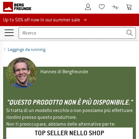
Al conto cliente
Al Ca
Alla lista promemo
Al confront
Up to 50% off now in our summer sale
Up to 50% off now in our summer sale »
Leggings da running
Hannes di Bergfreunde
"QUESTO PRODOTTO NON È PIÙ DISPONIBILE."
Si tratta di un modello vecchio o non possiamo più effettuare
riordini presso questo produttore.
Non ti preoccupare, abbiamo delle alternative per te:
TOP SELLER NELLO SHOP