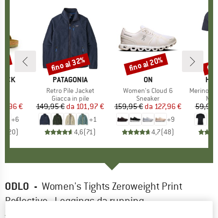
20%
fino al 32%
fino al 20%
fin
Sconto
Sconto
Scon
TOCK
MARCHIO
PATAGONIA
MARCHIO
ON
MAR
HEB
 BF
Articolo
Retro Pile Jacket
Articolo
Women's Cloud 6
Articolo
MerinoMix150 Pi
 di prodotti
i
Gruppo di prodotti
Giacca in pile
Gruppo di prodotti
Sneaker
Grup
Mag
ezzo
ezzo ridotto
71,96 €
149,95 €
da
Prezzo
Prezzo ridotto
101,97 €
159,95 €
da
Prezzo
Prezzo ridotto
127,96 €
59,95 
+
6
+
1
+
9
,8
(
20
)
4,6
(
71
)
4,7
(
48
)
ODLO
-
Women's Tights Zeroweight Print
Reflective - Leggings da running
2,0
(2)