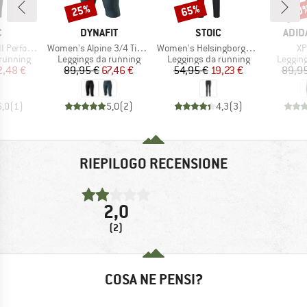
25%
65%
30
Sconto
Sconto
Scon
HIO
MARCHIO
MARCHIO
MARC
C
DYNAFIT
STOIC
ADID
Articolo
Articolo
Ar
ance Tights
Women's Alpine 3/4 Tights
Women's HelsingborgSt. II Warm Tights
XP
odotti
Gruppo di prodotti
Gruppo di prodotti
Gruppo 
running
Leggings da running
Leggings da running
Leggin
ezzo
ezzo ridotto
Prezzo
Prezzo ridotto
Prezzo
Prezzo ridotto
2,48 €
89,95 €
67,46 €
54,95 €
19,23 €
89,95
5,0
(
1
)
5,0
(
2
)
4,3
(
3
)
RIEPILOGO RECENSIONE
2,0
(2)
COSA NE PENSI?