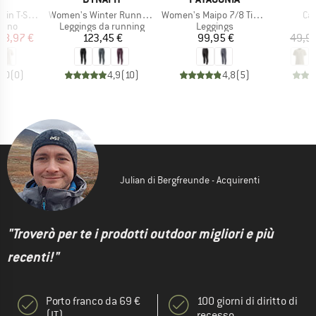
Articolo
Articolo
Art
Crew Neck S/S
Women's Winter Running Tights
Women's Maipo 7/8 Tights
Car
 prodotti
Gruppo di prodotti
Gruppo di prodotti
rino
Leggings da running
Leggings
ezzo
ezzo ridotto
Prezzo
Prezzo
48,97 €
123,45 €
99,95 €
49,9
0,0
(
0
)
4,9
(
10
)
4,8
(
5
)
Julian di Bergfreunde - Acquirenti
"Troverò per te i prodotti outdoor migliori e più
recenti!"
Porto franco da 69 €
100 giorni di diritto di
(IT)
recesso