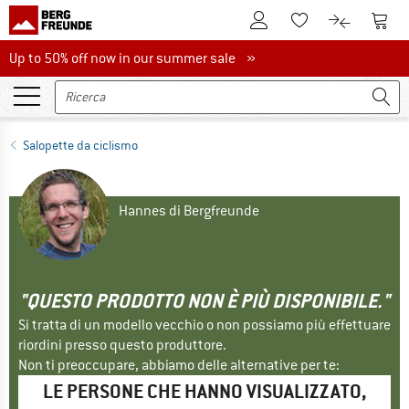
Al conto cliente
Al Ca
Alla lista promemo
Al confront
Up to 50% off now in our summer sale
Up to 50% off now in our summer sale »
Salopette da ciclismo
Hannes di Bergfreunde
"QUESTO PRODOTTO NON È PIÙ DISPONIBILE."
Si tratta di un modello vecchio o non possiamo più effettuare
riordini presso questo produttore.
Non ti preoccupare, abbiamo delle alternative per te:
LE PERSONE CHE HANNO VISUALIZZATO,