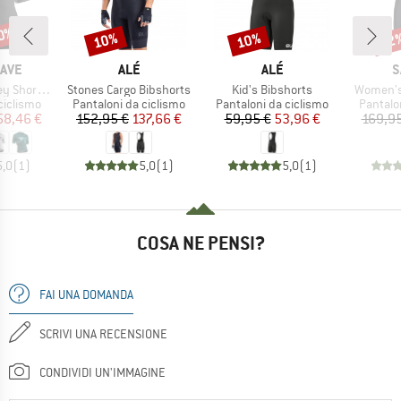
10%
10%
10%
22
Sconto
Sconto
Scon
O
MARCHIO
MARCHIO
M
AVE
ALÉ
ALÉ
S
Articolo
Articolo
Articolo
ort Sleeve
Stones Cargo Bibshorts
Kid's Bibshorts
Women's 
odotti
Gruppo di prodotti
Gruppo di prodotti
Gruppo 
ciclismo
Pantaloni da ciclismo
Pantaloni da ciclismo
Pantalo
ezzo
ezzo ridotto
Prezzo
Prezzo ridotto
Prezzo
Prezzo ridotto
58,46 €
152,95 €
137,66 €
59,95 €
53,96 €
169,95
5,0
(
1
)
5,0
(
1
)
5,0
(
1
)
COSA NE PENSI?
FAI UNA DOMANDA
SCRIVI UNA RECENSIONE
CONDIVIDI UN'IMMAGINE