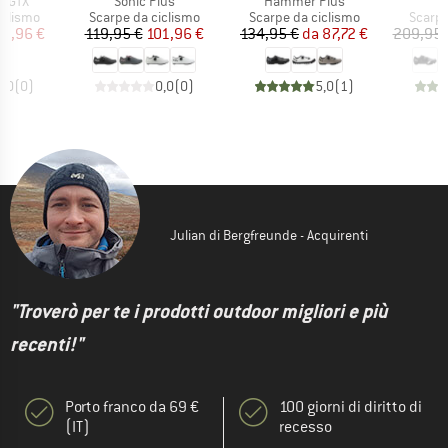
Articolo
Articolo
s GTX
Sonic Plus
Hammer Plus
rodotti
Gruppo di prodotti
Gruppo di prodotti
Gruppo
iclismo
Scarpe da ciclismo
Scarpe da ciclismo
Scarpe
ezzo
ezzo ridotto
Prezzo
Prezzo ridotto
Prezzo
Prezzo ridotto
59,96 €
119,95 €
101,96 €
134,95 €
da
87,72 €
209,95 
0,0
(
0
)
0,0
(
0
)
5,0
(
1
)
Julian di Bergfreunde - Acquirenti
"Troverò per te i prodotti outdoor migliori e più
recenti!"
Porto franco da 69 €
100 giorni di diritto di
(IT)
recesso