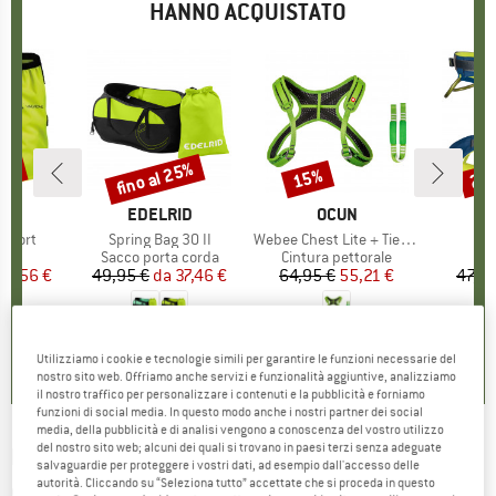
HANNO ACQUISTATO
20%
fino al 25%
15%
20
Sconto
Sconto
Scon
HIO
E
MARCHIO
EDELRID
MARCHIO
OCUN
M
C
 Short
Articolo
Spring Bag 30 II
Articolo
Webee Chest Lite + Tie-In Sling
A
i prodotti
arpe
Gruppo di prodotti
Sacco porta corda
Gruppo di prodotti
Cintura pettorale
Gru
Imb
ezzo
ezzo ridotto
21,56 €
49,95 €
da
Prezzo
Prezzo ridotto
37,46 €
64,95 €
Prezzo
Prezzo ridotto
55,21 €
47,95
,6
(
66
)
0,0
(
0
)
4,8
(
4
)
Utilizziamo i cookie e tecnologie simili per garantire le funzioni necessarie del
nostro sito web. Offriamo anche servizi e funzionalità aggiuntive, analizziamo
il nostro traffico per personalizzare i contenuti e la pubblicità e forniamo
funzioni di social media. In questo modo anche i nostri partner dei social
media, della pubblicità e di analisi vengono a conoscenza del vostro utilizzo
del nostro sito web; alcuni dei quali si trovano in paesi terzi senza adeguate
NORTHWAVE
-
Origin Bibshort - Pantaloni da
salvaguardie per proteggere i vostri dati, ad esempio dall'accesso delle
autorità. Cliccando su “Seleziona tutto” accettate che si proceda in questo
ciclismo