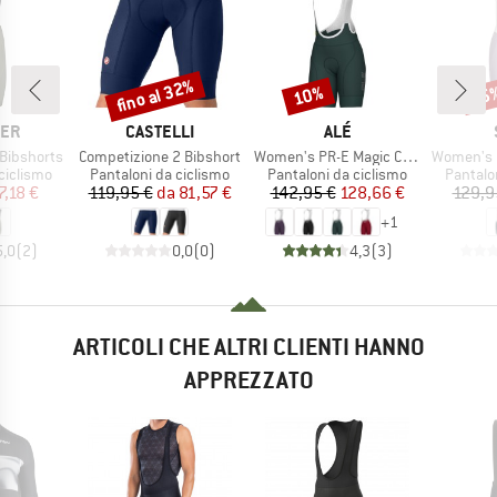
fino al 32%
10%
35
Sconto
Sconto
Scon
IO
MARCHIO
MARCHIO
CER
CASTELLI
ALÉ
Articolo
Articolo
Articolo
Bibshorts
Competizione 2 Bibshort
Women's PR-E Magic Colour Bibshorts
Women's DalslandSt
dotti
Gruppo di prodotti
Gruppo di prodotti
Gruppo 
ciclismo
Pantaloni da ciclismo
Pantaloni da ciclismo
Pantalo
ezzo
ezzo ridotto
Prezzo
Prezzo ridotto
Prezzo
Prezzo ridotto
7,18 €
119,95 €
da
81,57 €
142,95 €
128,66 €
129,9
+
1
5,0
(
2
)
0,0
(
0
)
4,3
(
3
)
ARTICOLI CHE ALTRI CLIENTI HANNO
APPREZZATO