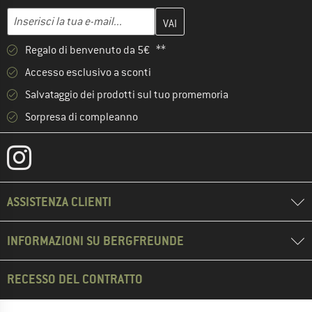
Inserisci qui il tuo indirizzo e-mail e crea il tuo account cliente 
Indirizzo e-mail
Regalo di benvenuto da 5€ **
Accesso esclusivo a sconti
Salvataggio dei prodotti sul tuo promemoria
Sorpresa di compleanno
ASSISTENZA CLIENTI
INFORMAZIONI SU BERGFREUNDE
RECESSO DEL CONTRATTO