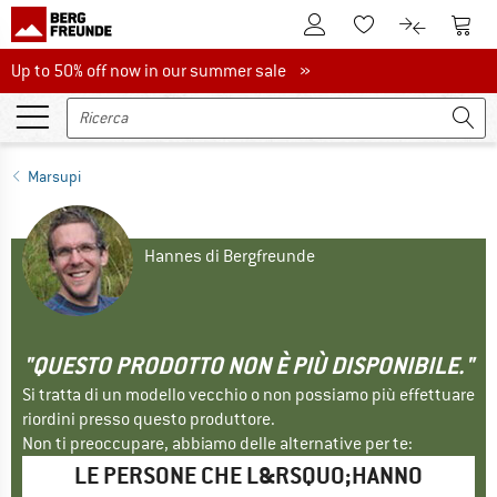
Al conto cliente
Al Ca
Alla lista promemo
Al confront
Up to 50% off now in our summer sale
Up to 50% off now in our summer sale »
Marsupi
Hannes di Bergfreunde
"QUESTO PRODOTTO NON È PIÙ DISPONIBILE."
Si tratta di un modello vecchio o non possiamo più effettuare
riordini presso questo produttore.
Non ti preoccupare, abbiamo delle alternative per te:
LE PERSONE CHE L&RSQUO;HANNO