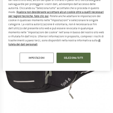
salvaguardie per proteggere i vostri dati, ad esempio dall'accesso delle
(0)
autorità. Cliccando su “Seleziona tutto” accettate che si proceda in questo
modo.
Qualora non desideraste accettare alcun cookie oltre a quelli necessari
per ragioni tecniche, fate clic qui
. Potete anche adattare le impostazioni dei
cookie in qualsiasi momento nelle “Impostazioni” e selezionare le singole
categorie. La vostra autorizzazione è volontaria, non è necessaria ai fini
dell'utilizzo del presente sito web e può essere revocata in qualunque
momento nelle "Impostazioni dei cookie" nell'area in basso del nostro sito web
o rifiutata fin dall'inizio. Ulteriori informazioni in proposito, compresi i rischi di
trasferimenti a paesi terzi, sono disponibili nella nostra informativa sulla
di
tutela dei dati personali
.
IMPOSTAZIONI
SELEZIONA TUTTI