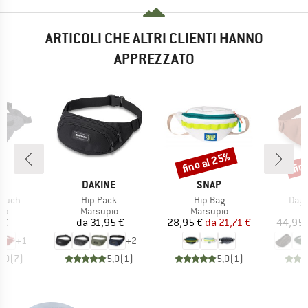
ARTICOLI CHE ALTRI CLIENTI HANNO
APPREZZATO
fino al 25%
fin
Sconto
Scon
HIO
MARCHIO
MARCHIO
M
D
DAKINE
SNAP
O
Articolo
Articolo
Artic
Pouch
Hip Pack
Hip Bag
Dayl
di prodotti
Gruppo di prodotti
Gruppo di prodotti
Gr
io
Marsupio
Marsupio
M
ezzo
Prezzo
Prezzo
Prezzo ridotto
 €
da
31,95 €
28,95 €
da
21,71 €
44,95 
+
1
+
2
5,0
(
7
)
5,0
(
1
)
5,0
(
1
)