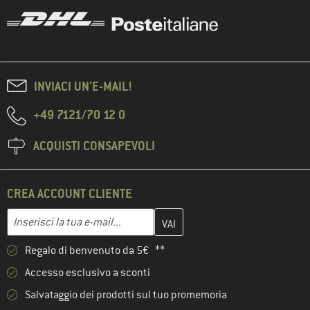
INVIACI UN'E-MAIL!
+49 7121/70 12 0
ACQUISTI CONSAPEVOLI
CREA ACCOUNT CLIENTE
Inserisci qui il tuo indirizzo e-mail e crea il tuo account cliente 
Indirizzo e-mail
Regalo di benvenuto da 5€ **
Accesso esclusivo a sconti
Salvataggio dei prodotti sul tuo promemoria