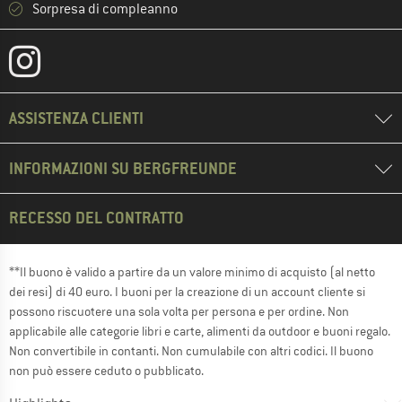
Sorpresa di compleanno
ASSISTENZA CLIENTI
INFORMAZIONI SU BERGFREUNDE
RECESSO DEL CONTRATTO
**Il buono è valido a partire da un valore minimo di acquisto (al netto
dei resi) di 40 euro. I buoni per la creazione di un account cliente si
possono riscuotere una sola volta per persona e per ordine. Non
applicabile alle categorie libri e carte, alimenti da outdoor e buoni regalo.
Non convertibile in contanti. Non cumulabile con altri codici. Il buono
non può essere ceduto o pubblicato.