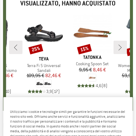
VISUALIZZATO, HANNO ACQUISTATO
fin
25%
15%
Sconto
Sconto
Scon
MARCHIO
TATONKA
IO
OX
MARCHIO
TEVA
M
D
Articolo
Cooking Spoon Set
18 S
Articolo
Terra Fi 5 Universal
Articolo
Women's Alp
9,95 €
Prezzo
Prezzo ridotto
8,46 €
otti
rsionismo
Gruppo di prodotti
Sandali
Grup
Magl
ezzo
ezzo ridotto
10,46 €
109,95 €
Prezzo
Prezzo ridotto
82,46 €
59,95 
4,6
(
8
)
,0
(
10
)
3,9
(
17
)
Utilizziamo i cookie e tecnologie simili per garantire le funzioni necessarie del
nostro sito web. Offriamo anche servizi e funzionalità aggiuntive, analizziamo
il nostro traffico per personalizzare i contenuti e la pubblicità e forniamo
NORRØNA
-
Fjørå Econyl195 Hip Pack 6 -
funzioni di social media. In questo modo anche i nostri partner dei social
media, della pubblicità e di analisi vengono a conoscenza del vostro utilizzo
Marsupio
del nostro sito web; alcuni dei quali si trovano in paesi terzi senza adeguate