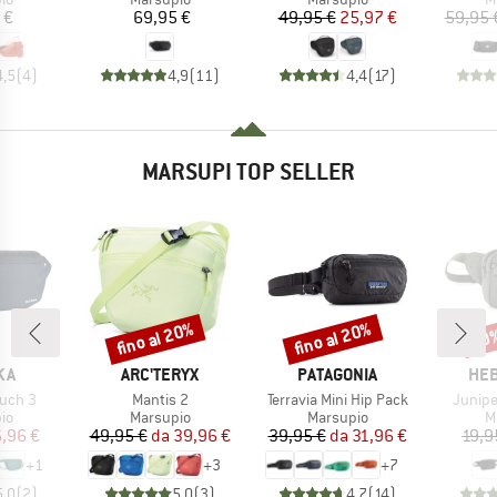
ezzo
Prezzo
Prezzo
Prezzo ridotto
 €
69,95 €
49,95 €
25,97 €
59,95 
4,5
(
4
)
4,9
(
11
)
4,4
(
17
)
MARSUPI TOP SELLER
fino al 20%
fino al 20%
70
Sconto
Sconto
Scon
IO
MARCHIO
MARCHIO
MAR
KA
ARC'TERYX
PATAGONIA
HEB
Articolo
Articolo
Articol
ouch 3
Mantis 2
Terravia Mini Hip Pack
Junipe
di prodotti
Gruppo di prodotti
Gruppo di prodotti
Gr
io
Marsupio
Marsupio
M
ezzo
ezzo ridotto
Prezzo
Prezzo ridotto
Prezzo
Prezzo ridotto
,96 €
49,95 €
da
39,96 €
39,95 €
da
31,96 €
19,9
+
1
+
3
+
7
5,0
(
2
)
5,0
(
3
)
4,7
(
14
)