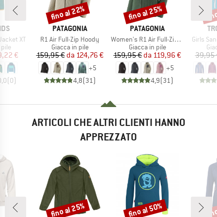
fino al 22%
fino al 25%
fin
Sconto
Sconto
Scon
O
MARCHIO
MARCHIO
MA
IDS
PATAGONIA
PATAGONIA
TR
Articolo
Articolo
Articolo
Jacket XT
R1 Air Full-Zip Hoody
Women's R1 Air Full-Zip Hoody
Girls Sa
 prodotti
Gruppo di prodotti
Gruppo di prodotti
Gru
 pile
Giacca in pile
Giacca in pile
Giac
ezzo
ezzo ridotto
Prezzo
Prezzo ridotto
Prezzo
Prezzo ridotto
9,22 €
159,95 €
da
124,76 €
159,95 €
da
119,96 €
39,95 
+
5
+
5
0,0
(
0
)
4,8
(
31
)
4,9
(
31
)
ARTICOLI CHE ALTRI CLIENTI HANNO
APPREZZATO
fino al 25%
fino al 50%
fin
Sconto
Sconto
Scon