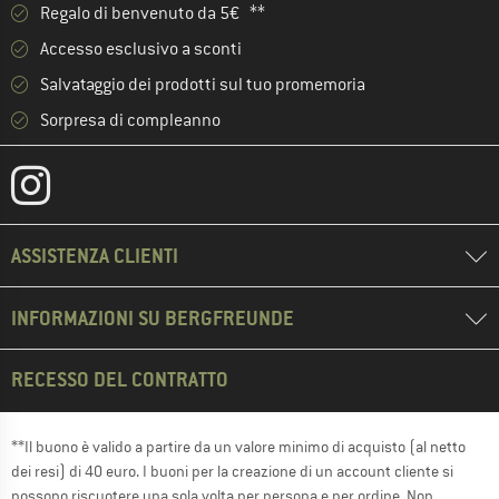
Regalo di benvenuto da 5€ **
Accesso esclusivo a sconti
Salvataggio dei prodotti sul tuo promemoria
Sorpresa di compleanno
ASSISTENZA CLIENTI
INFORMAZIONI SU BERGFREUNDE
RECESSO DEL CONTRATTO
**Il buono è valido a partire da un valore minimo di acquisto (al netto
dei resi) di 40 euro. I buoni per la creazione di un account cliente si
possono riscuotere una sola volta per persona e per ordine. Non