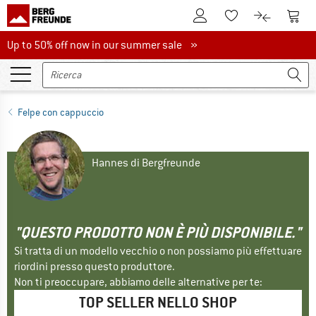
Al conto cliente
Al Ca
Alla lista promemo
Al confront
Up to 50% off now in our summer sale
Up to 50% off now in our summer sale »
Felpe con cappuccio
Hannes di Bergfreunde
"QUESTO PRODOTTO NON È PIÙ DISPONIBILE."
Si tratta di un modello vecchio o non possiamo più effettuare
riordini presso questo produttore.
Non ti preoccupare, abbiamo delle alternative per te:
TOP SELLER NELLO SHOP