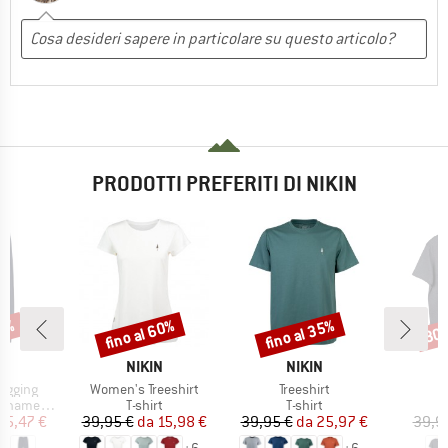
PRODOTTI PREFERITI DI NIKIN
35%
fino al 60%
fino al 35%
30
Sconto
Sconto
Scon
HIO
MARCHIO
MARCHIO
N
NIKIN
NIKIN
Articolo
Articolo
A
ogging
Women's Treeshirt
Treeshirt
T
tti
Gruppo di prodotti
Gruppo di prodotti
enamento
T-shirt
T-shirt
ezzo
ezzo ridotto
Prezzo
Prezzo ridotto
Prezzo
Prezzo ridotto
45,47 €
39,95 €
da
15,98 €
39,95 €
da
25,97 €
39,9