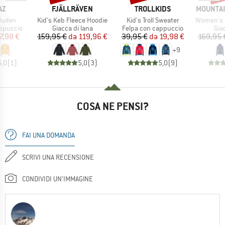
IO
MARCHIO
MARCHIO
MARCHI
AZ
FJÄLLRÄVEN
TROLLKIDS
MOUNTAI
Articolo
Articolo
Articolo
uifen
Kid's Keb Fleece Hoodie
Kid's Troll Sweater
Women's Eclip
odotti
Gruppo di prodotti
Gruppo di prodotti
Gru
appuccio
Giacca di lana
Felpa con cappuccio
Giac
ezzo
ezzo ridotto
Prezzo
Prezzo ridotto
Prezzo
Prezzo ridotto
7,98 €
159,95 €
da
119,96 €
39,95 €
da
19,98 €
169,95 
+
9
5,0
(
1
)
5,0
(
3
)
5,0
(
9
)
COSA NE PENSI?
FAI UNA DOMANDA
SCRIVI UNA RECENSIONE
CONDIVIDI UN'IMMAGINE