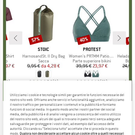
30%
57%
40%
80
Sconto
Sconto
Scon
IO
OX
MARCHIO
STOIC
MARCHIO
PROTEST
k T-Shirt
Articolo
HarnosandSt. II Dry Bag
Articolo
Women's PRTMM Patio Triangle
Articolo
HeladagenSt. Insulated
 prodotti
rino
Gruppo di prodotti
Sacca
Gruppo di prodotti
Parte superiore bikini
Grupp
Botti
ezzo
ezzo ridotto
62,97 €
9,95 €
da
Prezzo
Prezzo ridotto
4,28 €
39,95 €
Prezzo
Prezzo ridotto
23,97 €
24,95
4,3
(
3
)
5,0
(
2
)
4,9
(
23
)
Utilizziamo i cookie e tecnologie simili per garantire le funzioni necessarie del
nostro sito web. Offriamo anche servizi e funzionalità aggiuntive, analizziamo
il nostro traffico per personalizzare i contenuti e la pubblicità e forniamo
funzioni di social media. In questo modo anche i nostri partner dei social
NIKIN
-
Treehoodie - Felpa con cappuccio
media, della pubblicità e di analisi vengono a conoscenza del vostro utilizzo
del nostro sito web; alcuni dei quali si trovano in paesi terzi senza adeguate
salvaguardie per proteggere i vostri dati, ad esempio dall'accesso delle
(0)
autorità. Cliccando su “Seleziona tutto” accettate che si proceda in questo
modo.
Qualora non desideraste accettare alcun cookie oltre a quelli necessari