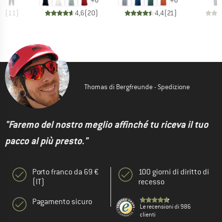
+
6
+
6
,5
(
11
)
4,6
(
20
)
4,4
(
21
)
Thomas di Bergfreunde - Spedizione
"Faremo del nostro meglio affinché tu riceva il tuo
pacco al più presto."
Porto franco da 69 €
100 giorni di diritto di
(IT)
recesso
Pagamento sicuro
Le recensioni di 986
clienti