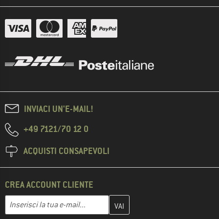
INVIACI UN'E-MAIL!
+49 7121/70 12 0
ACQUISTI CONSAPEVOLI
CREA ACCOUNT CLIENTE
Inserisci qui il tuo indirizzo e-mail e crea il tuo account cliente 
Indirizzo e-mail