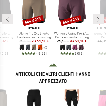
fino al 25%
fino al 25%
30
Sconto
Sconto
Scon
HIO
MARCHIO
MARCHIO
MARC
C
DYNAFIT
DYNAFIT
THE 
Articolo
Articolo
Articolo
1 Shorts II
Alpine Pro 2/1 Shorts
Women's Alpine Pro 2/1 Shorts
Women's 
otti
Gruppo di prodotti
Gruppo di prodotti
Gru
a running
Pantaloncini da running
Pantaloncini da running
Pan
ezzo
ezzo ridotto
Prezzo
Prezzo ridotto
Prezzo
Prezzo ridotto
1,97 €
79,95 €
da
59,96 €
79,95 €
da
59,96 €
44,9
+
2
5,0
(
3
)
4,8
(
18
)
5,0
(
6
)
ARTICOLI CHE ALTRI CLIENTI HANNO
APPREZZATO