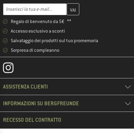
Inserisci qui il tuo indirizzo e-mail e crea il tuo account cliente 
Inserisci la tua e-mail...
Regalo di benvenuto da 5€ **
Accesso esclusivo a sconti
Salvataggio dei prodotti sul tuo promemoria
Sorpresa di compleanno
ASSISTENZA CLIENTI
INFORMAZIONI SU BERGFREUNDE
RECESSO DEL CONTRATTO