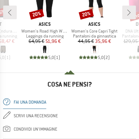
35%
fin
20%
20%
Sconto
Sconto
Scon
HIO
MARCHIO
MARCHIO
M
T
ASICS
ASICS
D
Articolo
Articolo
Articolo
ance Tech
Women's Road High Waist Capri Tight
Women's Core Capri Tight
DNA Ult
otti
Gruppo di prodotti
Gruppo di prodotti
Gruppo di
a running
Leggings da running
Pantaloni da ginnastica
Pantalon
ezzo
ezzo ridotto
Prezzo
Prezzo ridotto
Prezzo
Prezzo ridotto
58,47 €
64,95 €
51,96 €
44,95 €
35,96 €
129,95
5,0
(
1
)
5,0
(
1
)
5,0
(
2
)
COSA NE PENSI?
FAI UNA DOMANDA
SCRIVI UNA RECENSIONE
CONDIVIDI UN'IMMAGINE