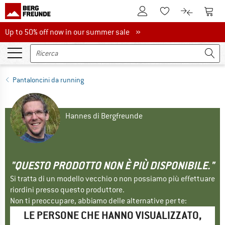
Al conto cliente
Al Ca
Alla lista promemo
Al confront
Up to 50% off now in our summer sale
Up to 50% off now in our summer sale »
Pantaloncini da running
Hannes di Bergfreunde
"QUESTO PRODOTTO NON È PIÙ DISPONIBILE."
Si tratta di un modello vecchio o non possiamo più effettuare
riordini presso questo produttore.
Non ti preoccupare, abbiamo delle alternative per te:
LE PERSONE CHE HANNO VISUALIZZATO,