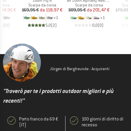
Articolo
Articolo
Arti
asus
Zoom Fly 6
Air Zoom Alphafly Next% 3
Vom
prodotti
Gruppo di prodotti
Gruppo di prodotti
Grupp
corsa
Scarpe da corsa
Scarpe da corsa
Scar
ezzo
ezzo ridotto
Prezzo
Prezzo ridotto
Prezzo
Prezzo ridotto
104,96 €
169,95 €
da
118,97 €
309,95 €
da
201,47 €
179,95 
+
1
+
1
0,0
(
0
)
5,0
(
2
)
0,0
(
0
)
Jürgen di Bergfreunde - Acquirenti
"Troverò per te i prodotti outdoor migliori e più
recenti!"
Porto franco da 69 €
100 giorni di diritto di
(IT)
recesso