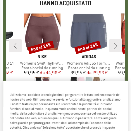
HANNO ACQUISTATO
fino al 25%
fino al 25%
fin
Sconto
Sconto
Scon
HIO
S
MARCHIO
NIKE
MARCHIO
ADIDAS
2000 14
Articolo
Women's Swift High-Waisted 4 Tight Running Shorts
Articolo
Women's Adi365 Formotion Shorts
Articolo
Women's 
prodotti
corsa
Gruppo di prodotti
Pantaloncini da running
Gruppo di prodotti
Pantaloncini da running
Gruppo di
Pantalon
ezzo
ezzo ridotto
11,97 €
59,95 €
da
Prezzo
Prezzo ridotto
44,96 €
39,95 €
da
Prezzo
Prezzo ridotto
29,96 €
59,95 
+
2
5,0
(
2
)
0,0
(
0
)
5,0
(
1
)
Utilizziamo i cookie e tecnologie simili per garantire le funzioni necessarie del
nostro sito web. Offriamo anche servizi e funzionalità aggiuntive, analizziamo
il nostro traffico per personalizzare i contenuti e la pubblicità e forniamo
funzioni di social media. In questo modo anche i nostri partner dei social
media, della pubblicità e di analisi vengono a conoscenza del vostro utilizzo
del nostro sito web; alcuni dei quali si trovano in paesi terzi senza adeguate
NIKE
-
Women's Dri-Fit Swift Mid-Rise Shorts
salvaguardie per proteggere i vostri dati, ad esempio dall'accesso delle
autorità. Cliccando su “Seleziona tutto” accettate che si proceda in questo
- Pantaloncini da running