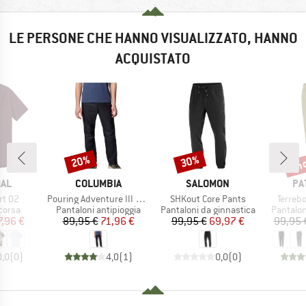
LE PERSONE CHE HANNO VISUALIZZATO, HANNO
ACQUISTATO
fin
20%
30%
Sconto
Sconto
Scon
IO
MARCHIO
MARCHIO
MA
AL
COLUMBIA
SALOMON
PA
Articolo
Articolo
Articol
rt 02
Pouring Adventure III Pant
SHKout Core Pants
Terreb
prodotti
Gruppo di prodotti
Gruppo di prodotti
Gruppo d
corsa
Pantaloni antipioggia
Pantaloni da ginnastica
Pantalon
ezzo
ezzo ridotto
Prezzo
Prezzo ridotto
Prezzo
Prezzo ridotto
7,96 €
89,95 €
71,96 €
99,95 €
69,97 €
99,95 
0,0
(
0
)
4,0
(
1
)
0,0
(
0
)