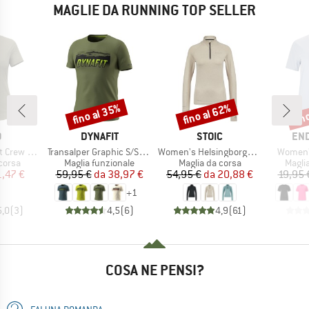
MAGLIE DA RUNNING TOP SELLER
fino al 35%
fino al 62%
fin
Sconto
Sconto
Scon
HIO
MARCHIO
MARCHIO
MAR
O
DYNAFIT
STOIC
EN
Articolo
Articolo
Articolo
Essential 365
Transalper Graphic S/S Tee
Women's HelsingborgSt. Performance L/S with Zip
Women's
prodotti
Gruppo di prodotti
Gruppo di prodotti
Grupp
corsa
Maglia funzionale
Maglia da corsa
Magli
ezzo
ezzo ridotto
Prezzo
Prezzo ridotto
Prezzo
Prezzo ridotto
1,47 €
59,95 €
da
38,97 €
54,95 €
da
20,88 €
19,95 
+
1
5,0
(
3
)
4,5
(
6
)
4,9
(
61
)
COSA NE PENSI?