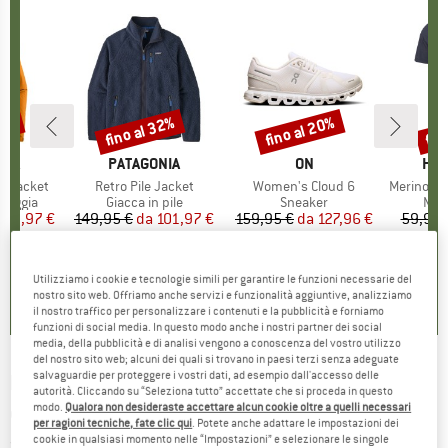
30%
fino al 32%
fino al 20%
fin
Sconto
Sconto
Scon
O
NIA
MARCHIO
PATAGONIA
MARCHIO
ON
MAR
HEB
3L Jacket
Articolo
Retro Pile Jacket
Articolo
Women's Cloud 6
Articolo
MerinoMix150 Pi
rodotti
pioggia
Gruppo di prodotti
Giacca in pile
Gruppo di prodotti
Sneaker
Grup
Mag
ezzo
ezzo ridotto
139,97 €
149,95 €
da
Prezzo
Prezzo ridotto
101,97 €
159,95 €
da
Prezzo
Prezzo ridotto
127,96 €
59,95 
+
8
+
1
+
10
,7
(
79
)
4,6
(
71
)
4,7
(
48
)
Utilizziamo i cookie e tecnologie simili per garantire le funzioni necessarie del
nostro sito web. Offriamo anche servizi e funzionalità aggiuntive, analizziamo
il nostro traffico per personalizzare i contenuti e la pubblicità e forniamo
funzioni di social media. In questo modo anche i nostri partner dei social
media, della pubblicità e di analisi vengono a conoscenza del vostro utilizzo
del nostro sito web; alcuni dei quali si trovano in paesi terzi senza adeguate
salvaguardie per proteggere i vostri dati, ad esempio dall'accesso delle
NIKE
-
Dri-FIT Trail Solar Chase - Maglia da
autorità. Cliccando su “Seleziona tutto” accettate che si proceda in questo
modo.
Qualora non desideraste accettare alcun cookie oltre a quelli necessari
corsa
per ragioni tecniche, fate clic qui
. Potete anche adattare le impostazioni dei
cookie in qualsiasi momento nelle “Impostazioni” e selezionare le singole
(0)