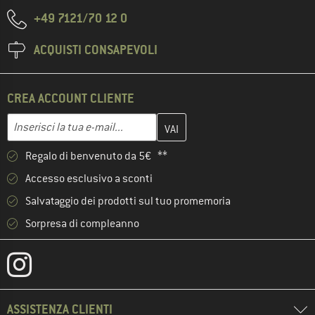
+49 7121/70 12 0
ACQUISTI CONSAPEVOLI
CREA ACCOUNT CLIENTE
Inserisci qui il tuo indirizzo e-mail e crea il tuo account cliente 
Indirizzo e-mail
Regalo di benvenuto da 5€ **
Accesso esclusivo a sconti
Salvataggio dei prodotti sul tuo promemoria
Sorpresa di compleanno
ASSISTENZA CLIENTI