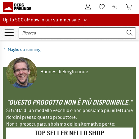
Al conto cliente
Al Ca
Alla lista promemo
Al confront
Up to 50% off now in our summer sale
Up to 50% off now in our summer sale »
Maglie da running
Hannes di Bergfreunde
"QUESTO PRODOTTO NON È PIÙ DISPONIBILE."
Si tratta di un modello vecchio o non possiamo più effettuare
riordini presso questo produttore.
Non ti preoccupare, abbiamo delle alternative per te:
TOP SELLER NELLO SHOP