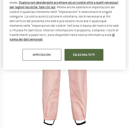
modo.
Qualora non desideraste accettare alcun cookie oltre a quelli necessari
per ragioni tecniche, fate clic qui
. Potete anche adattare le impostazioni dei
cookie in qualsiasi momento nelle “Impostazioni” e selezionare le singole
categorie. La vostra autorizzazione è volontaria, non è necessaria ai fini
dell'utilizzo del presente sito web e può essere revocata in qualunque
momento nelle "Impostazioni dei cookie" nell'area in basso del nostro sito web
o rifiutata fin dall'inizio. Ulteriori informazioni in proposito, compresi i rischi di
trasferimenti a paesi terzi, sono disponibili nella nostra informativa sulla
di
tutela dei dati personali
.
IMPOSTAZIONI
SELEZIONA TUTTI