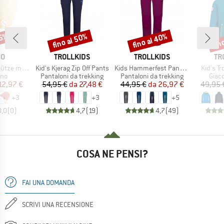
35%
fino al 50%
fino al 40%
fin
Sconto
Sconto
Scon
HIO
MARCHIO
MARCHIO
MA
MO
TROLLKIDS
TROLLKIDS
TR
Articolo
Articolo
Articolo
Ohrenschutz
Kid's Kjerag Zip Off Pants
Kids Hammerfest Pants Pro
Kid's Tr
di prodotti
Gruppo di prodotti
Gruppo di prodotti
Grupp
ino
Pantaloni da trekking
Pantaloni da trekking
Giacc
ezzo
ezzo ridotto
Prezzo
Prezzo ridotto
Prezzo
Prezzo ridotto
12,97 €
54,95 €
da
27,48 €
44,95 €
da
26,97 €
49,95 
+
3
+
3
+
5
0,0
(
0
)
4,7
(
19
)
4,7
(
49
)
COSA NE PENSI?
FAI UNA DOMANDA
SCRIVI UNA RECENSIONE