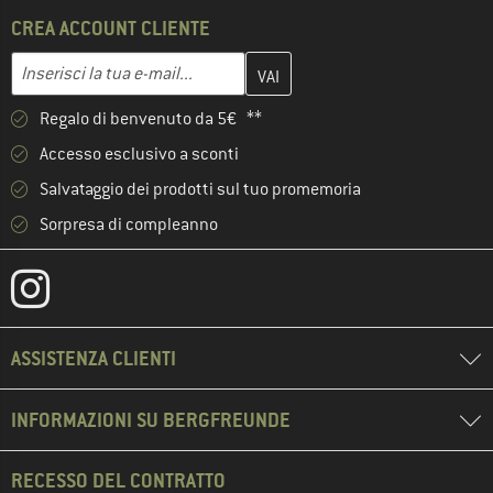
CREA ACCOUNT CLIENTE
Inserisci qui il tuo indirizzo e-mail e crea il tuo account cliente 
Indirizzo e-mail
Regalo di benvenuto da 5€ **
Accesso esclusivo a sconti
Salvataggio dei prodotti sul tuo promemoria
Sorpresa di compleanno
ASSISTENZA CLIENTI
INFORMAZIONI SU BERGFREUNDE
RECESSO DEL CONTRATTO