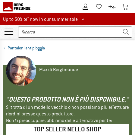
Al conto cliente
Al Ca
Alla lista promemo
Al confront
Up to 50% off now in our summer sale
Up to 50% off now in our summer sale »
Pantaloni antipioggia
Max di Bergfreunde
"QUESTO PRODOTTO NON È PIÙ DISPONIBILE."
Si tratta di un modello vecchio o non possiamo più effettuare
riordini presso questo produttore.
Non ti preoccupare, abbiamo delle alternative per te:
TOP SELLER NELLO SHOP