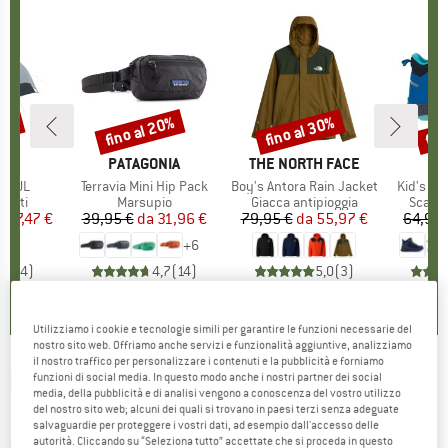
45%
fino al 20%
fino al 30%
fin
Sconto
Sconto
Scon
HIO
C
MARCHIO
PATAGONIA
MARCHIO
THE NORTH FACE
MA
TR
2P UL
Articolo
Terravia Mini Hip Pack
Articolo
Boy's Antora Rain Jacket
Articolo
Kid's Tro
 prodotti
posti
Gruppo di prodotti
Marsupio
Gruppo di prodotti
Giacca antipioggia
Gruppo
Scarpe
ezzo
ezzo ridotto
247,47 €
39,95 €
da
Prezzo
Prezzo ridotto
31,96 €
79,95 €
da
Prezzo
Prezzo ridotto
55,97 €
64,95 
+
6
4,0
(
4
)
4,7
(
14
)
5,0
(
3
)
Utilizziamo i cookie e tecnologie simili per garantire le funzioni necessarie del
nostro sito web. Offriamo anche servizi e funzionalità aggiuntive, analizziamo
il nostro traffico per personalizzare i contenuti e la pubblicità e forniamo
NAMUK
-
funzioni di social media. In questo modo anche i nostri partner dei social
Kid's Hain Regenhose Twine -
media, della pubblicità e di analisi vengono a conoscenza del vostro utilizzo
Pantaloni antipioggia
del nostro sito web; alcuni dei quali si trovano in paesi terzi senza adeguate
salvaguardie per proteggere i vostri dati, ad esempio dall'accesso delle
autorità. Cliccando su “Seleziona tutto” accettate che si proceda in questo
(0)