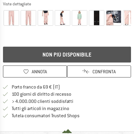
Viste dettagliate
NON PIÙ DISPONIBILE
ANNOTA
CONFRONTA
Qui trovi ulteriori informazioni sulle
Porto franco da 69 € (IT)
Vai alla politica di recesso qui 
100 giorni di diritto di recesso
> 4.000.000 clienti soddisfatti
Tutti gli articoli in magazzino
Trovi tutte le informazioni q
Tutela consumatori Trusted Shops