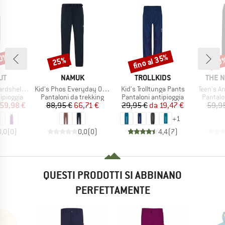
60%
fino al 35%
25%
30
Sconto
Sconto
Scon
IO
MARCHIO
MARCHIO
MARC
UT
NAMUK
TROLLKIDS
THE 
Articolo
Articolo
Articolo
hermo Overall
Kid's Phos Everyday Outdoorhose
Kid's Trolltunga Pants
Teen's A
dotti
Gruppo di prodotti
Gruppo di prodotti
Gruppo 
ipioggia
Pantaloni da trekking
Pantaloni antipioggia
Pantalo
ezzo
ezzo ridotto
Prezzo
Prezzo ridotto
Prezzo
Prezzo ridotto
59,98 €
88,95 €
66,71 €
29,95 €
da
19,47 €
59,9
+
1
0,0
(
0
)
0,0
(
0
)
4,4
(
7
)
QUESTI PRODOTTI SI ABBINANO
PERFETTAMENTE