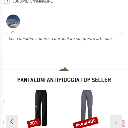
CONDIVIDI UN'IMMAGINE
PANTALONI ANTIPIOGGIA TOP SELLER
fino al 40%
20%
40
Sconto
Sconto
Scon