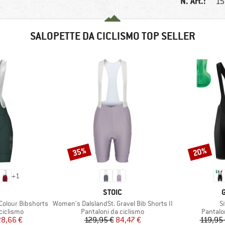
N. Art.:
15
SALOPETTE DA CICLISMO TOP SELLER
35%
20%
Sconto
Sconto
+
1
CHIO
MARCHIO
STOIC
Articolo
Ar
olour Bibshorts
Women's DalslandSt. Gravel Bib Shorts II
Si
dotti
Gruppo di prodotti
Gruppo 
ciclismo
Pantaloni da ciclismo
Pantalo
ezzo
ezzo ridotto
Prezzo
Prezzo ridotto
28,66 €
129,95 €
84,47 €
119,95