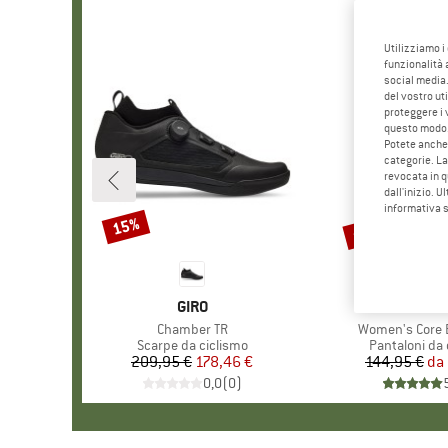
Utilizziamo i
funzionalità 
social media.
del vostro ut
proteggere i 
questo modo
Potete anche 
categorie. La
revocata in q
dall'inizio. U
informativa 
fino al 40%
15%
Sconto
Sconto
MARCHIO
GIRO
MARC
RAPH
Articolo
Chamber TR
Articolo
Women's Core 
Gruppo di prodotti
Scarpe da ciclismo
Gruppo di pro
Pantaloni da 
209,95 €
Prezzo
Prezzo ridotto
178,46 €
144,95 €
da
Pr
Pr
0,0
(
0
)