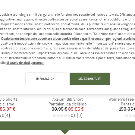
 cookie e tecnologie simili per garantire le funzioni necessarie del nostro sito web. Offriamo 
aggiuntive, analizziamo il nostro traffico per personalizzare i contenuti e la pubblicità e forn
 In questo modo anche i nostri partner dei social media, della pubblicità e di analisi vengon
ilizzo del nostro sito web; alcuni dei quali si trovano in paesi terzi senza adeguate salvaguard
vostri dati, ad esempio dall'accesso delle autorità. Cliccando su “Seleziona tutto” accettate 
.
Qualora non desideraste accettare alcun cookie oltre a quelli necessari per ragioni tecniche,
adattare le impostazioni dei cookie in qualsiasi momento nelle “Impostazioni” e selezionare 
 vostra autorizzazione è volontaria, non è necessaria ai fini dell'utilizzo del presente sito w
ualunque momento nelle "Impostazioni dei cookie" nell'area in basso del nostro sito web o rifi
lteriori informazioni in proposito, compresi i rischi di trasferimenti a paesi terzi, sono disponib
sulla
di tutela dei dati personali
.
fino al 2
10%
Sconto
Sconto
IMPOSTAZIONI
SELEZIONA TUTTI
HIO
A
MARCHIO
MAVIC
M
C
Bib Shorts
Articolo
Aksium Bib Short
Articolo
Women's Free 
dotti
ciclismo
Gruppo di prodotti
Pantaloni da ciclismo
Gruppo 
Pantalo
ezzo
ezzo ridotto
86,97 €
98,95 €
Prezzo
Prezzo ridotto
89,06 €
199,95 
5,0
(
4
)
0,0
(
0
)