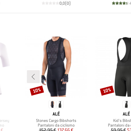
)
0,0
(
0
)
10%
10%
Sconto
Sconto
MARCHIO
MAR
ALÉ
ALÉ
Articolo
Articolo
ersey
Stones Cargo Bibshorts
Kid's Bibs
Gruppo di prodotti
Gruppo di pro
smo
Pantaloni da ciclismo
Pantaloni da 
ridotto
Prezzo
Prezzo ridotto
Pr
Pr
 €
152,95 €
137,66 €
59,95 €
5