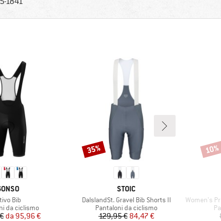
5-1841
35%
10%
Sconto
Scont
MARCHIO
MARCHIO
GONSO
STOIC
ticolo
Articolo
Articolo
tivo Bib
DalslandSt. Gravel Bib Shorts II
Women's Prag
di prodotti
Gruppo di prodotti
Gr
ni da ciclismo
Pantaloni da ciclismo
Pa
Prezzo
Prezzo ridotto
Prezzo
Prezzo ridotto
 €
da
95,96 €
129,95 €
84,47 €