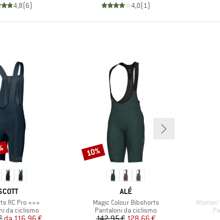
4,8
(
6
)
4,0
(
1
)
0%
10%
Sconto
MARCHIO
MARCHIO
SCOTT
ALÉ
Articolo
Articolo
rts RC Pro +++
Magic Colour Bibshorts
Women's
di prodotti
Gruppo di prodotti
Gr
ni da ciclismo
Pantaloni da ciclismo
Pa
Prezzo
Prezzo ridotto
Prezzo
Prezzo ridotto
€
da
116,96 €
142,95 €
128,66 €