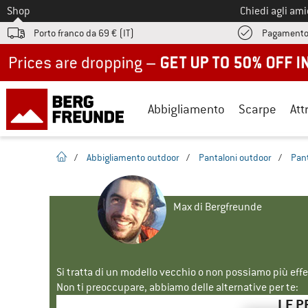
Allo
Shop
Chiedi agli am
Porto franco da 69 € (IT)
Pagamento
Up to 50% off now in our summer sale
Abbigliamento
Scarpe
Att
pagina iniziale
/
Abbigliamento outdoor
/
Pantaloni outdoor
/
Pant
Max di Bergfreunde
Si tratta di un modello vecchio o non possiamo più eff
Non ti preoccupare, abbiamo delle alternative per te:
LE P