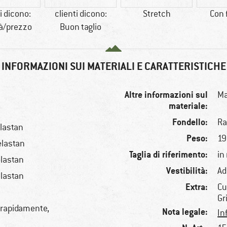
i dicono:
clienti dicono:
Stretch
Con 
tà/prezzo
Buon taglio
INFORMAZIONI SUI MATERIALI E CARATTERISTICHE
Altre informazioni sul
Ma
materiale:
Fondello:
Ra
lastan
Peso:
19
elastan
Taglia di riferimento:
in
lastan
Vestibilità:
Ad
lastan
Extra:
Cu
Gr
a rapidamente,
Nota legale:
In