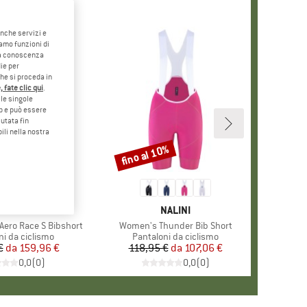
anche servizi e
iamo funzioni di
o a conoscenza
ie per
che si proceda in
 fate clic qui
.
le singole
eb e può essere
utata fin
ili nella nostra
0%
fino al 10%
Sconto
ARCHIO
ASTELLI
MARCHIO
NALINI
Aero Race S Bibshort
Articolo
Women's Thunder Bib Short
di prodotti
ni da ciclismo
Gruppo di prodotti
Pantaloni da ciclismo
€
da
Prezzo
Prezzo ridotto
159,96 €
118,95 €
da
Prezzo
Prezzo ridotto
107,06 €
0,0
(
0
)
0,0
(
0
)