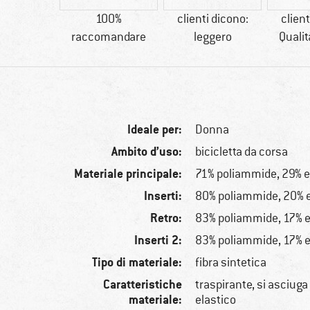
96 g
100%
clienti dicono:
client
raccomandare
leggero
Quali
Ideale per:
Donna
Ambito d’uso:
bicicletta da corsa
Materiale principale:
71% poliammide, 29% e
Inserti:
80% poliammide, 20% 
Retro:
83% poliammide, 17% e
Inserti 2:
83% poliammide, 17% e
Tipo di materiale:
fibra sintetica
Caratteristiche
traspirante, si asciug
materiale:
elastico