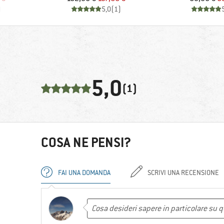
)
5,0
(
1
)
5,0
(1)
COSA NE PENSI?
FAI UNA DOMANDA
SCRIVI UNA RECENSIONE