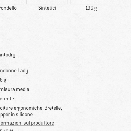
fondello
Sintetici
196 g
racc
ntodry
ndonne Lady
6 g
 misura media
erente
citure ergonomiche, Bretelle,
ipper in silicone
formazioni sul produttore