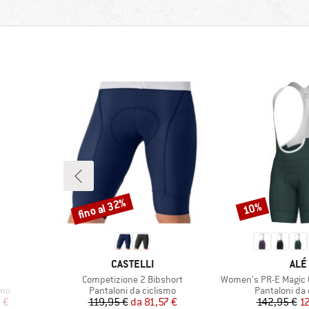
fino al 32%
10%
Sconto
Sconto
MARCHIO
MAR
CASTELLI
ALÉ
Articolo
Articolo
Competizione 2 Bibshort
Women's PR-E Magic C
Gruppo di prodotti
Gruppo di pro
smo
Pantaloni da ciclismo
Pantaloni da 
ridotto
Prezzo
Prezzo ridotto
Pr
Pr
 €
119,95 €
da
81,57 €
142,95 €
1