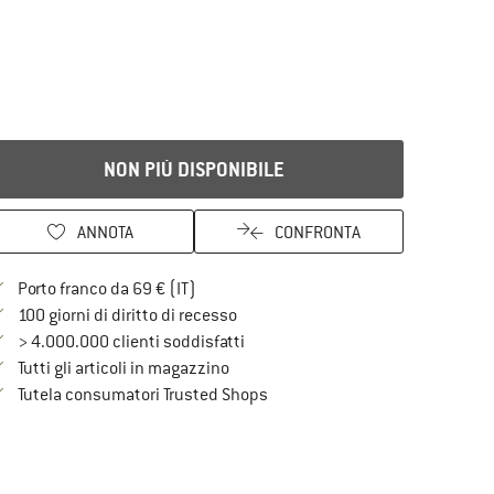
NON PIÙ DISPONIBILE
ANNOTA
CONFRONTA
Qui trovi ulteriori informazioni sulle spe
Porto franco da 69 € (IT)
Vai alla politica di recesso qui Si a
100 giorni di diritto di recesso
> 4.000.000 clienti soddisfatti
Tutti gli articoli in magazzino
Trovi tutte le informazioni qui!
Tutela consumatori Trusted Shops