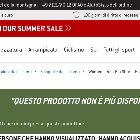
Chiamaci al numero
ici della montagna
|
+49 7121/70 12 0
FAQ e Aiuto
Stato dell’ordine
Qui trovi le informazioni di pagamento! Si apre in una casella informa
V
 sicuro
100 giorni di diritto di recesso
rezzatura
Arrampicata
Ciclismo
Sci
Tutti gli sport
aloni da ciclismo
/
Salopette da ciclismo
/
Women's Fast Bib Short - Pa
"QUESTO PRODOTTO NON È PIÙ DISPON
ettuare riordini presso questo produttore.
ERSONE CHE HANNO VISUALIZZATO, HANNO ACQUI