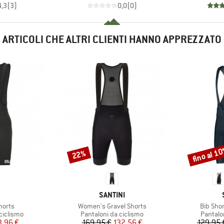
4,3
(
3
)
0,0
(
0
)
ARTICOLI CHE ALTRI CLIENTI HANNO APPREZZATO
fino al 1
22%
Sconto
Sconto
CHIO
MARCHIO
SANTINI
Articolo
Articolo
horts
Women's Gravel Shorts
Bib Sho
dotti
Gruppo di prodotti
Gruppo 
ciclismo
Pantaloni da ciclismo
Pantalo
ezzo
ezzo ridotto
Prezzo
Prezzo ridotto
3,96 €
169,95 €
132,56 €
129,95 