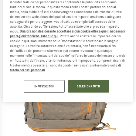
il nostro traffico per personalizzare i contenuti e la pubblicità e forniamo
funzioni di social media. In questo modo anche i nostri partner dei social
media, della pubblicità e di analisi vengono a conoscenza del vostro utilizzo
del nostro sito web; alcuni dei quali si trovano in paesi terzi senza adeguate
salvaguardie per proteggere i vostri dati, ad esempio dall'accesso delle
autorità. Cliccando su “Seleziona tutto” accettate che si proceda in questo
modo.
Qualora non desideraste accettare alcun cookie oltre a quelli necessari
per ragioni tecniche, fate clic qui
. Potete anche adattare le impostazioni dei
cookie in qualsiasi momento nelle “Impostazioni” e selezionare le singole
categorie. La vostra autorizzazione è volontaria, non è necessaria ai fini
dell'utilizzo del presente sito web e può essere revocata in qualunque
momento nelle "Impostazioni dei cookie" nell'area in basso del nostro sito web
o rifiutata fin dall'inizio. Ulteriori informazioni in proposito, compresi i rischi di
trasferimenti a paesi terzi, sono disponibili nella nostra informativa sulla
di
tutela dei dati personali
.
IMPOSTAZIONI
SELEZIONA TUTTI