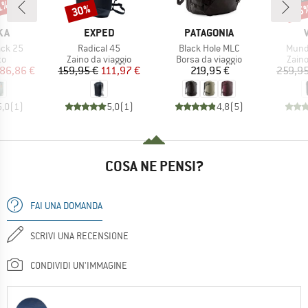
21%
30%
15
Sconto
Scon
IO
MARCHIO
MARCHIO
KA
EXPED
PATAGONIA
Articolo
Articolo
Artico
ack 25
Radical 45
Black Hole MLC
Mund
 di prodotti
Gruppo di prodotti
Gruppo di prodotti
Grupp
to
Zaino da viaggio
Borsa da viaggio
Zaino
ezzo
ezzo ridotto
Prezzo
Prezzo ridotto
Prezzo
86,86 €
159,95 €
111,97 €
219,95 €
259,95
5,0
(
1
)
5,0
(
1
)
4,8
(
5
)
COSA NE PENSI?
FAI UNA DOMANDA
SCRIVI UNA RECENSIONE
CONDIVIDI UN'IMMAGINE