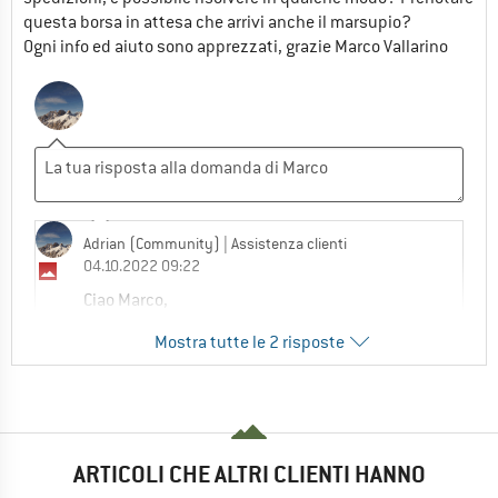
questa borsa in attesa che arrivi anche il marsupio?
Ogni info ed aiuto sono apprezzati, grazie Marco Vallarino
Adrian (Community)
| Assistenza clienti
04.10.2022 09:22
Ciao Marco,
Mostra tutte le 2 risposte
Siamo spiacenti ma abbiamo esaurito
questa confezione per questa stagione e per
il momento non abbiamo più nulla da
ordinare.
0
0
ARTICOLI CHE ALTRI CLIENTI HANNO