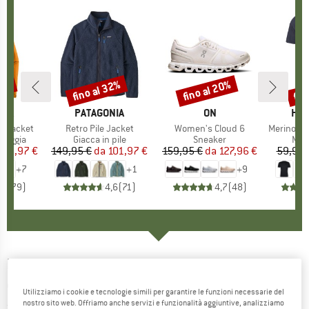
30%
fino al 32%
fino al 20%
fin
Sconto
Sconto
Scon
O
NIA
MARCHIO
PATAGONIA
MARCHIO
ON
MAR
HEB
3L Jacket
Articolo
Retro Pile Jacket
Articolo
Women's Cloud 6
Articolo
MerinoMix150 Pi
rodotti
pioggia
Gruppo di prodotti
Giacca in pile
Gruppo di prodotti
Sneaker
Grup
Mag
ezzo
ezzo ridotto
139,97 €
149,95 €
da
Prezzo
Prezzo ridotto
101,97 €
159,95 €
da
Prezzo
Prezzo ridotto
127,96 €
59,95 
+
7
+
1
+
9
,7
(
79
)
4,6
(
71
)
4,7
(
48
)
MYSTERY RANCH
-
Mission Rover 45 - Zaino
da viaggio
Utilizziamo i cookie e tecnologie simili per garantire le funzioni necessarie del
nostro sito web. Offriamo anche servizi e funzionalità aggiuntive, analizziamo
(0)