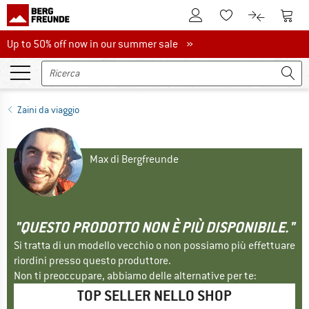
Al conto cliente
Al Ca
Alla lista promemo
Al confront
Up to 50% off now in our summer sale
Up to 50% off now in our summer sale »
Zaini da viaggio
Max di Bergfreunde
"QUESTO PRODOTTO NON È PIÙ DISPONIBILE."
Si tratta di un modello vecchio o non possiamo più effettuare
riordini presso questo produttore.
Non ti preoccupare, abbiamo delle alternative per te:
TOP SELLER NELLO SHOP