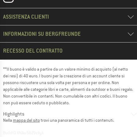
ASSISTENZA CLIENTI
INFORMAZIONI SU BERGFREUNDE
RECESSO DEL CONTRATTO
**Il buono è valido a partire da un valore minimo di acquisto (al netto
dei resi) di 40 euro. I buoni per la creazione di un account cliente si
possono riscuotere una sola volta per persona e per ordine. Non
applicabile alle categorie libri e carte, alimenti da outdoor e buoni regalo.
Non convertibile in contanti. Non cumulabile con altri codici. Il buono
non può essere ceduto o pubblicato.
Highlights
Nella
mappa del sito
trovi una panoramica di tutti i contenuti.
BuildID XNAu5629cfyk