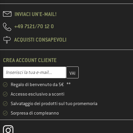
INVIACI UN'E-MAIL!
+49 7121/70 12 0
ACQUISTI CONSAPEVOLI
CREA ACCOUNT CLIENTE
Inserisci qui il tuo indirizzo e-mail e crea il tuo account cliente 
Indirizzo e-mail
Regalo di benvenuto da 5€ **
Accesso esclusivo a sconti
Salvataggio dei prodotti sul tuo promemoria
Sorpresa di compleanno