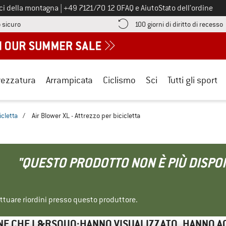
Chiamaci al numero
ici della montagna
|
+49 7121/70 12 0
FAQ e Aiuto
Stato dell’ordine
Qui trovi le informazioni di pagamento! Si apre in una casella informa
V
 sicuro
100 giorni di diritto di recesso
rezzatura
Arrampicata
Ciclismo
Sci
Tutti gli sport
icletta
/
Air Blower XL - Attrezzo per bicicletta
"QUESTO PRODOTTO NON È PIÙ DISPON
ettuare riordini presso questo produttore.
NE CHE L&RSQUO;HANNO VISUALIZZATO, HANNO A