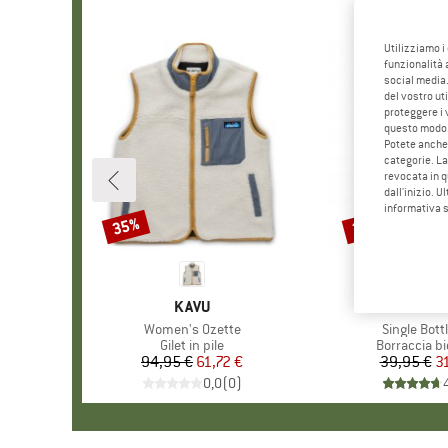
Utilizziamo i
funzionalità 
social media.
del vostro ut
proteggere i 
questo modo
Potete anche 
categorie. La
revocata in q
dall'inizio. U
informativa 
35%
20%
Sconto
Sconto
MARCHIO
KAVU
MARCH
FIDLO
Articolo
Women's Ozette
Articolo
Single Bott
Gruppo di prodotti
Gilet in pile
Gruppo di p
Borraccia bi
94,95 €
Prezzo
Prezzo ridotto
61,72 €
39,95 €
Pr
Pr
3
0,0
(
0
)