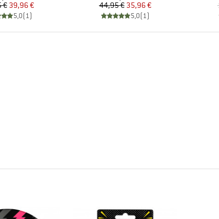
Prezzo
Prezzo ridotto
Prezzo
Prezzo ridotto
 €
39,96 €
44,95 €
35,96 €
5,0
(
1
)
5,0
(
1
)