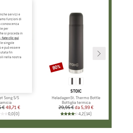
anche servizi e
iamo funzioni di
o a conoscenza
ie per
che si proceda in
 fate clic qui
.
le singole
eb e può essere
utata fin
ili nella nostra
80%
Sconto
RCHIO
IKSILVER
MARCHIO
STOIC
olo
t Song S/S
Articolo
HeladagenSt. Thermo Bottle
ruppo di prodotti
amicia
Gruppo di prodotti
Bottiglia termica
5 €
Prezzo
Prezzo ridotto
48,71 €
29,95 €
da
Prezzo
Prezzo ridotto
5,99 €
0,0
(
0
)
4,2
(
14
)