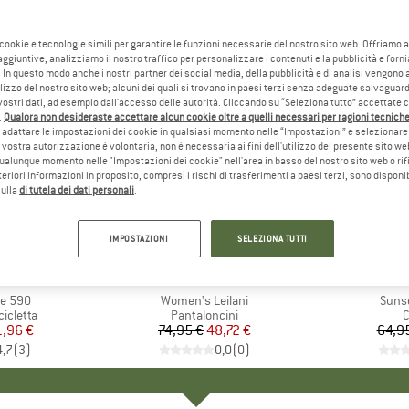
 cookie e tecnologie simili per garantire le funzioni necessarie del nostro sito web. Offriamo 
aggiuntive, analizziamo il nostro traffico per personalizzare i contenuti e la pubblicità e forn
 In questo modo anche i nostri partner dei social media, della pubblicità e di analisi vengon
ilizzo del nostro sito web; alcuni dei quali si trovano in paesi terzi senza adeguate salvaguard
vostri dati, ad esempio dall'accesso delle autorità. Cliccando su “Seleziona tutto” accettate 
.
Qualora non desideraste accettare alcun cookie oltre a quelli necessari per ragioni tecniche,
adattare le impostazioni dei cookie in qualsiasi momento nelle “Impostazioni” e selezionare 
 vostra autorizzazione è volontaria, non è necessaria ai fini dell'utilizzo del presente sito w
ualunque momento nelle "Impostazioni dei cookie" nell'area in basso del nostro sito web o rifi
lteriori informazioni in proposito, compresi i rischi di trasferimenti a paesi terzi, sono disponib
sulla
di tutela dei dati personali
.
35%
25%
Sconto
Sconto
IMPOSTAZIONI
SELEZIONA TUTTI
IO
CK
MARCHIO
KAVU
MA
QU
le 590
Articolo
Women's Leilani
Artic
Sunse
rodotti
cicletta
Gruppo di prodotti
Pantaloncini
G
C
ezzo
ezzo ridotto
1,96 €
74,95 €
Prezzo
Prezzo ridotto
48,72 €
64,9
4,7
(
3
)
0,0
(
0
)