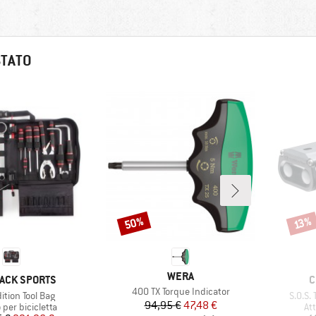
STATO
50%
Sconto
Scont
13%
MARCHIO
WERA
IO
M
ACK SPORTS
C
Articolo
400 TX Torque Indicator
Articol
ition Tool Bag
S.O.S.
Prezzo
Prezzo ridotto
94,95 €
47,48 €
i prodotti
Gr
 per bicicletta
Att