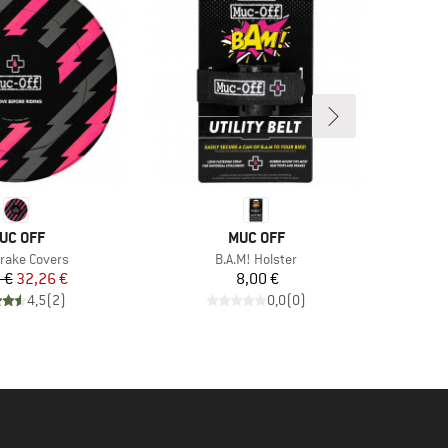
ARCHIO
MARCHIO
UC OFF
MUC OFF
lo
Articolo
Brake Covers
B.A.M! Holster
Prezzo
Prezzo ridotto
Prezzo
 €
32,26 €
8,00 €
4,5
(
2
)
0,0
(
0
)