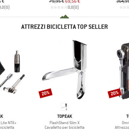
ezzo
Prezzo
Prezzo ridotto
 €
79,95 €
69,56 €
364,95
0,0
(
0
)
0,0
(
0
)
ATTREZZI BICICLETTA TOP SELLER
20%
20%
Sconto
Sconto
HIO
MARCHIO
M
AK
TOPEAK
T
Articolo
Arti
Lite NTX+
FlashStand Slim X
Omn
dotti
Gruppo di prodotti
Gruppo d
icicletta
Cavalletto per bicicletta
Attrezzo