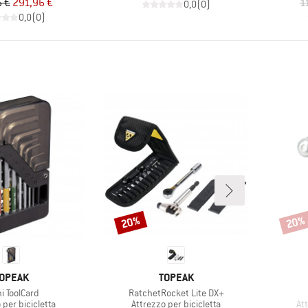
Prezzo
Prezzo ridotto
 €
291,96 €
1
0,0
(
0
)
0,0
(
0
)
20%
20%
Sconto
Scont
ARCHIO
MARCHIO
OPEAK
TOPEAK
colo
Articolo
i ToolCard
RatchetRocket Lite DX+
i prodotti
Gruppo di prodotti
Gr
 per bicicletta
Attrezzo per bicicletta
Att