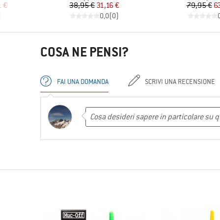
ridotto
Prezzo
Prezzo ridotto
Pr
Pr
1 €
38,95 €
31,16 €
79,95 €
6
)
0,0
(
0
)
COSA NE PENSI?
FAI UNA DOMANDA
SCRIVI UNA RECENSIONE