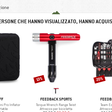
uzione
ERSONE CHE HANNO VISUALIZZATO, HANNO ACQUI
20%
Sconto
Sconto
13%
IO
MARCHIO
MARCH
FF
FEEDBACK SPORTS
FEEDB
Articolo
Articolo
ni Pro Inflator
Torque Wrench Range Twist
Team Ed
prodotti
Gruppo di prodotti
Gruppo d
atile
Attrezzo per bicicletta
Attrezzo