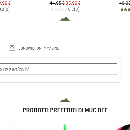
ezzo
ezzo ridotto
Prezzo
Prezzo ridotto
3,96 €
44,95 €
35,96 €
49,95
0,0
(
0
)
0,0
(
0
)
CONDIVIDI UN'IMMAGINE
PRODOTTI PREFERITI DI MUC OFF