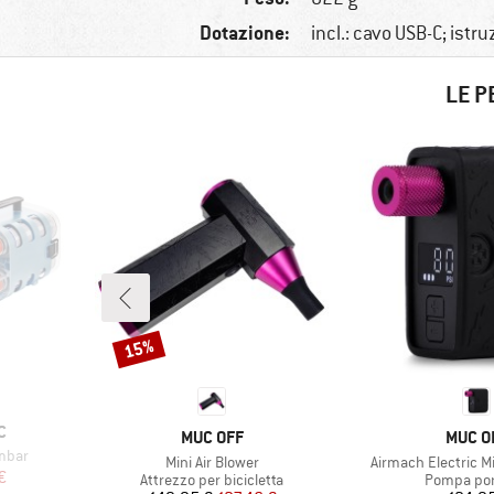
Dotazione:
incl.: cavo USB-C; istr
LE P
15%
Sconto
C
MARCHIO
MARCH
MUC OFF
MUC O
mbar
Articolo
Articolo
Mini Air Blower
Airmach Electric Mi
ridotto
€
Gruppo di prodotti
Gruppo di 
Attrezzo per bicicletta
Pompa port