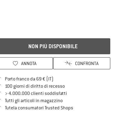
NON PIÙ DISPONIBILE
ANNOTA
CONFRONTA
Qui trovi ulteriori informazioni sulle spe
Porto franco da 69 € (IT)
Vai alla politica di recesso qui Si a
100 giorni di diritto di recesso
> 4.000.000 clienti soddisfatti
Tutti gli articoli in magazzino
Trovi tutte le informazioni qui!
Tutela consumatori Trusted Shops