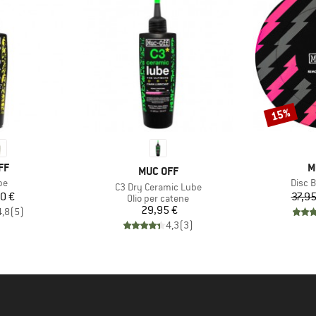
15%
Sconto
IO
M
FF
M
MARCHIO
MUC OFF
Artico
be
Disc 
Articolo
C3 Dry Ceramic Lube
ezzo
0 €
37,95
Gruppo di prodotti
Olio per catene
Prezzo
29,95 €
4,8
(
5
)
4,3
(
3
)