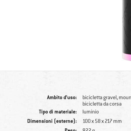
Ambito d’uso:
bicicletta gravel, moun
bicicletta da corsa
Tipo di materiale:
luminio
Dimensioni (esterne):
100 x 58 x 217 mm
Peso:
822 g