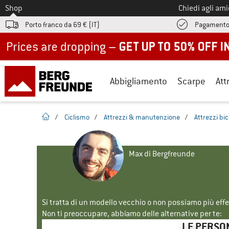
Allo
Shop
Chiedi agli am
Porto franco da 69 € (IT)
Pagamento
Up to 50% off now in our summer sale
Abbigliamento
Scarpe
Att
pagina iniziale
/
Ciclismo
/
Attrezzi & manutenzione
/
Attrezzi bic
Max di Bergfreunde
Si tratta di un modello vecchio o non possiamo più eff
Non ti preoccupare, abbiamo delle alternative per te:
LE PERSO