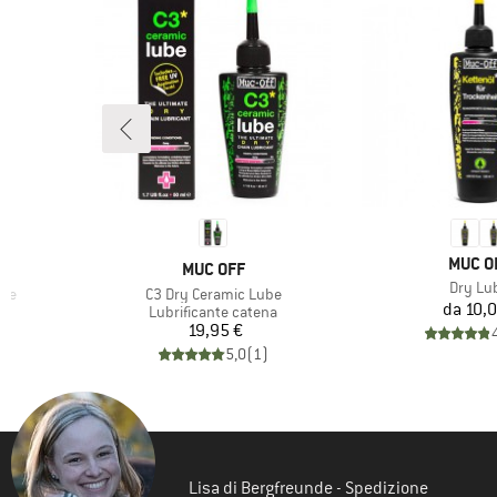
MARCH
MUC O
MARCHIO
MUC OFF
Articolo
Dry Lu
Articolo
ube
C3 Dry Ceramic Lube
Pr
da
10,0
tti
Gruppo di prodotti
Lubrificante catena
Prezzo
19,95 €
)
5,0
(
1
)
Lisa di Bergfreunde - Spedizione