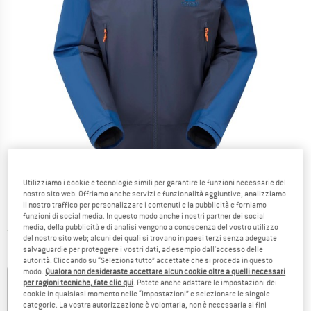
Utilizziamo i cookie e tecnologie simili per garantire le funzioni necessarie del
nostro sito web. Offriamo anche servizi e funzionalità aggiuntive, analizziamo
Prezzo originale :
Prezzo:
249,95
€
il nostro traffico per personalizzare i contenuti e la pubblicità e forniamo
174,97
€
incl. IVA
funzioni di social media. In questo modo anche i nostri partner dei social
media, della pubblicità e di analisi vengono a conoscenza del vostro utilizzo
Italia. Informazioni sui cost
Nessuna spesa di spedizione
(IT)
del nostro sito web; alcuni dei quali si trovano in paesi terzi senza adeguate
salvaguardie per proteggere i vostri dati, ad esempio dall'accesso delle
Colore:
Cosmos / Admiral
autorità. Cliccando su “Seleziona tutto” accettate che si proceda in questo
modo.
Qualora non desideraste accettare alcun cookie oltre a quelli necessari
per ragioni tecniche, fate clic qui
. Potete anche adattare le impostazioni dei
cookie in qualsiasi momento nelle “Impostazioni” e selezionare le singole
categorie. La vostra autorizzazione è volontaria, non è necessaria ai fini
25%
30%