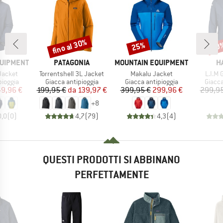
fino al 30%
25%
30
Sconto
Sconto
Scon
MARCHIO
MARCHIO
M
QUIPMENT
PATAGONIA
MOUNTAIN EQUIPMENT
H
Articolo
Articolo
Artico
Jacket
Torrentshell 3L Jacket
Makalu Jacket
L.I.M 
rodotti
Gruppo di prodotti
Gruppo di prodotti
Gruppo
pioggia
Giacca antipioggia
Giacca antipioggia
Giacca
ezzo
ezzo ridotto
Prezzo
Prezzo ridotto
Prezzo
Prezzo ridotto
49,96 €
199,95 €
da
139,97 €
399,95 €
299,96 €
299,95
+
8
0,0
(
0
)
4,7
(
79
)
4,3
(
4
)
QUESTI PRODOTTI SI ABBINANO
PERFETTAMENTE