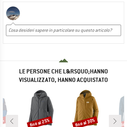
LE PERSONE CHE L&RSQUO;HANNO
VISUALIZZATO, HANNO ACQUISTATO
25%
fino al 25%
fino al 30%
fin
Sconto
Sconto
Scon