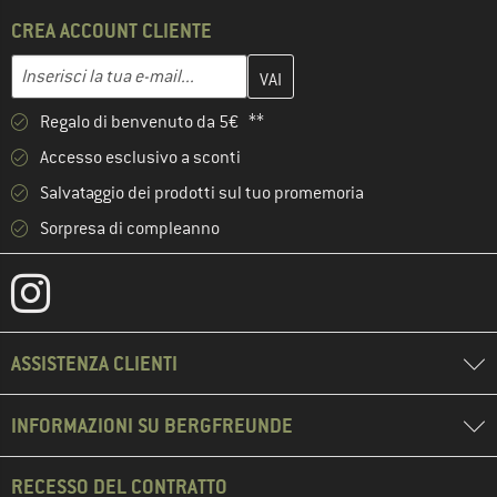
CREA ACCOUNT CLIENTE
Inserisci qui il tuo indirizzo e-mail e crea il tuo account cliente 
Indirizzo e-mail
Regalo di benvenuto da 5€ **
Accesso esclusivo a sconti
Salvataggio dei prodotti sul tuo promemoria
Sorpresa di compleanno
ASSISTENZA CLIENTI
INFORMAZIONI SU BERGFREUNDE
RECESSO DEL CONTRATTO