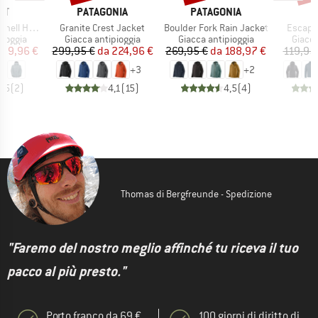
IO
MARCHIO
MARCHIO
UT
PATAGONIA
PATAGONIA
Articolo
Articolo
Articolo
oded Jacket
Granite Crest Jacket
Boulder Fork Rain Jacket
Escape
rodotti
Gruppo di prodotti
Gruppo di prodotti
Gruppo
pioggia
Giacca antipioggia
Giacca antipioggia
Giacca
ezzo
ezzo ridotto
Prezzo
Prezzo ridotto
Prezzo
Prezzo ridotto
239,96 €
299,95 €
da
224,96 €
269,95 €
da
188,97 €
119,95
+
3
+
2
4,5
(
2
)
4,1
(
15
)
4,5
(
4
)
Thomas di Bergfreunde - Spedizione
"Faremo del nostro meglio affinché tu riceva il tuo
pacco al più presto."
Porto franco da 69 €
100 giorni di diritto di