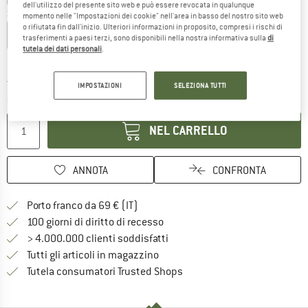
dell'utilizzo del presente sito web e può essere revocata in qualunque
Scegli la taglia:
momento nelle "Impostazioni dei cookie" nell'area in basso del nostro sito web
o rifiutata fin dall'inizio. Ulteriori informazioni in proposito, compresi i rischi di
S
M
L
XL
XXL
trasferimenti a paesi terzi, sono disponibili nella nostra informativa sulla
di
tutela dei dati personali
.
Guida alle taglie
Il link si apre in una casella infor
Tempi di consegna: 3-5 giorni lavorativi
IMPOSTAZIONI
SELEZIONA TUTTI
Quantità:
NEL CARRELLO
ANNOTA
CONFRONTA
Qui trovi ulteriori informazioni sulle
Porto franco da 69 € (IT)
Vai alla politica di recesso qui 
100 giorni di diritto di recesso
> 4.000.000 clienti soddisfatti
Tutti gli articoli in magazzino
Trovi tutte le informazioni q
Tutela consumatori Trusted Shops