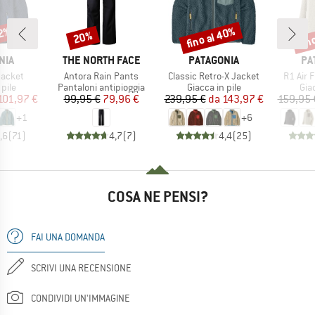
32%
fino al 40%
fin
20%
Sconto
Sconto
Scon
O
MARCHIO
MARCHIO
MA
NIA
THE NORTH FACE
PATAGONIA
PA
Articolo
Articolo
Articolo
Jacket
Antora Rain Pants
Classic Retro-X Jacket
R1 Air 
 prodotti
Gruppo di prodotti
Gruppo di prodotti
Gru
 pile
Pantaloni antipioggia
Giacca in pile
Giac
ezzo
ezzo ridotto
Prezzo
Prezzo ridotto
Prezzo
Prezzo ridotto
101,97 €
99,95 €
79,96 €
239,95 €
da
143,97 €
159,95 
+
1
+
6
,6
(
71
)
4,7
(
7
)
4,4
(
25
)
COSA NE PENSI?
FAI UNA DOMANDA
SCRIVI UNA RECENSIONE
CONDIVIDI UN'IMMAGINE