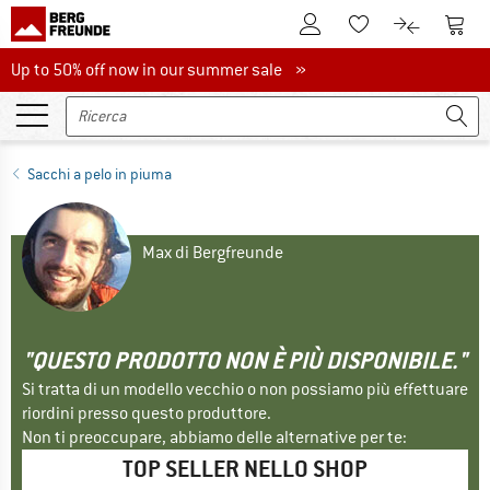
Al conto cliente
Al Ca
Alla lista promemo
Al confront
Up to 50% off now in our summer sale
Up to 50% off now in our summer sale »
Sacchi a pelo in piuma
Max di Bergfreunde
"QUESTO PRODOTTO NON È PIÙ DISPONIBILE."
Si tratta di un modello vecchio o non possiamo più effettuare
riordini presso questo produttore.
Non ti preoccupare, abbiamo delle alternative per te:
TOP SELLER NELLO SHOP