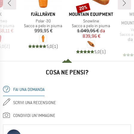
20%
Sconto
HIO
MARCHIO
MARCHIO
MA
K
FJÄLLRÄVEN
MOUNTAIN EQUIPMENT
W
Articolo
Articolo
rtwo
Polar -30
Snowline
MOUNT
dotti
Gruppo di prodotti
Gruppo di prodotti
in piuma
Sacco a pelo in piuma
Sacco a pelo in piuma
Ar
V
ezzo
ezzo ridotto
Prezzo
Prezzo
Prezzo ridotto
58,11 €
999,95 €
1.049,95 €
da
Gruppo d
Sacco a
839,96 €
da
5,0
(
2
)
5,0
(
1
)
5,0
(
1
)
COSA NE PENSI?
FAI UNA DOMANDA
SCRIVI UNA RECENSIONE
CONDIVIDI UN'IMMAGINE