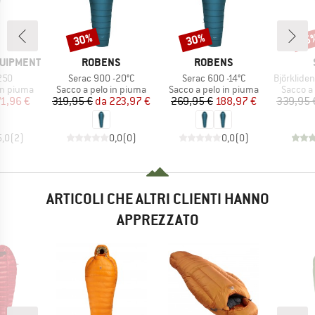
30%
30%
45
Sconto
Sconto
Scon
MARCHIO
MARCHIO
QUIPMENT
ROBENS
ROBENS
Articolo
Articolo
Articolo
250
Serac 900 -20°C
Serac 600 -14°C
BjörklidenSt. II H
dotti
Gruppo di prodotti
Gruppo di prodotti
Gruppo d
in piuma
Sacco a pelo in piuma
Sacco a pelo in piuma
Sacco a
ezzo
ezzo ridotto
Prezzo
Prezzo ridotto
Prezzo
Prezzo ridotto
71,96 €
319,95 €
da
223,97 €
269,95 €
188,97 €
339,95 
5,0
(
2
)
0,0
(
0
)
0,0
(
0
)
ARTICOLI CHE ALTRI CLIENTI HANNO
APPREZZATO