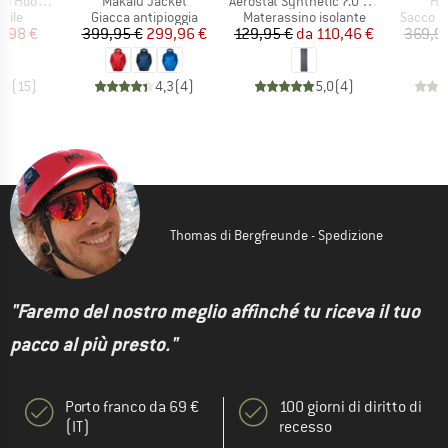
Articolo
Articolo
Art
ed Jacket
Makalu Jacket
Aerostat Synthetic 7.0 Mat
He
 prodotti
Gruppo di prodotti
Gruppo di prodotti
Gruppo d
 pile
Giacca antipioggia
Materassino isolante
Sacco a
ezzo
ezzo ridotto
Prezzo
Prezzo ridotto
Prezzo
Prezzo ridotto
9,98 €
399,95 €
299,96 €
129,95 €
da
110,46 €
369,9
,0
(
15
)
4,3
(
4
)
5,0
(
4
)
Thomas di Bergfreunde - Spedizione
"Faremo del nostro meglio affinché tu riceva il tuo
pacco al più presto."
Porto franco da 69 €
100 giorni di diritto di
(IT)
recesso