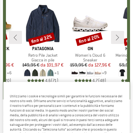
20%
fino al 32%
fino al 20%
fin
Sconto
Sconto
Scon
TOCK
MARCHIO
PATAGONIA
MARCHIO
ON
MAR
HEB
 BF
Articolo
Retro Pile Jacket
Articolo
Women's Cloud 6
Articolo
MerinoMix150 Pi
 di prodotti
i
Gruppo di prodotti
Giacca in pile
Gruppo di prodotti
Sneaker
Grup
Mag
ezzo
ezzo ridotto
71,96 €
149,95 €
da
Prezzo
Prezzo ridotto
101,97 €
159,95 €
da
Prezzo
Prezzo ridotto
127,96 €
59,95 
+
6
+
1
+
9
,8
(
20
)
4,6
(
71
)
4,7
(
48
)
Utilizziamo i cookie e tecnologie simili per garantire le funzioni necessarie del
nostro sito web. Offriamo anche servizi e funzionalità aggiuntive, analizziamo
il nostro traffico per personalizzare i contenuti e la pubblicità e forniamo
funzioni di social media. In questo modo anche i nostri partner dei social
MOUNTAIN EQUIPMENT
-
Dreamcatcher 750 -
media, della pubblicità e di analisi vengono a conoscenza del vostro utilizzo
del nostro sito web; alcuni dei quali si trovano in paesi terzi senza adeguate
Sacco a pelo in piuma
salvaguardie per proteggere i vostri dati, ad esempio dall'accesso delle
autorità. Cliccando su “Seleziona tutto” accettate che si proceda in questo
(0)