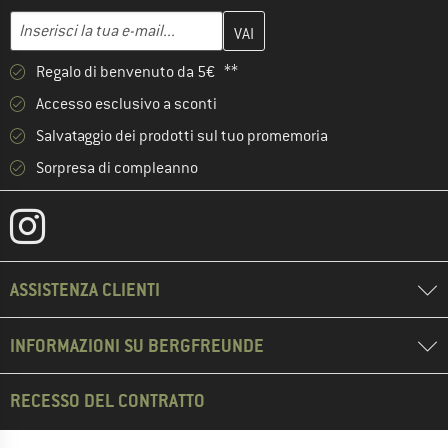
Inserisci qui il tuo indirizzo e-mail e crea il tuo account cliente 
Indirizzo e-mail
Regalo di benvenuto da 5€ **
Accesso esclusivo a sconti
Salvataggio dei prodotti sul tuo promemoria
Sorpresa di compleanno
ASSISTENZA CLIENTI
INFORMAZIONI SU BERGFREUNDE
RECESSO DEL CONTRATTO