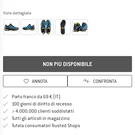
Viste dettagliate
NON PIÙ DISPONIBILE
ANNOTA
CONFRONTA
Qui trovi ulteriori informazioni sulle
Porto franco da 69 € (IT)
Vai alla politica di recesso qui 
100 giorni di diritto di recesso
> 4.000.000 clienti soddisfatti
Tutti gli articoli in magazzino
Trovi tutte le informazioni q
Tutela consumatori Trusted Shops