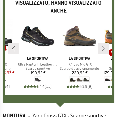
VISUALIZZATO, HANNO VISUALIZZATO
ANCHE
40%
fin
Scon
IO
NT
MARCHIO
LA SPORTIVA
MARCHIO
LA SPORTIVA
MA
LA 
h GTX
Articolo
Ultra Raptor II Leather Wide GTX
Articolo
TX4 Evo Mid GTX
Art
Aky
rodotti
rekking
Gruppo di prodotti
Scarpe sportive
Gruppo di prodotti
Scarpe da avvicinamento
Grupp
Scar
ezzo
ezzo ridotto
125,97 €
199,95 €
Prezzo
229,95 €
Prezzo
179,95 
,5
(
54
)
4,4
(
11
)
3,8
(
9
)
MONTURA
-
Yaru Cross GTX - Scarpe sportive