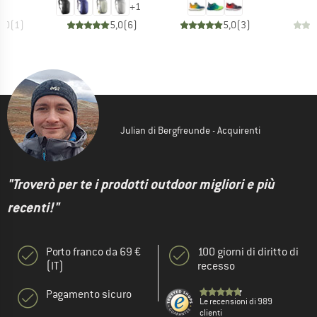
+
1
5,0
(
1
)
5,0
(
6
)
5,0
(
3
)
Julian di Bergfreunde - Acquirenti
"Troverò per te i prodotti outdoor migliori e più
recenti!"
Porto franco da 69 €
100 giorni di diritto di
(IT)
recesso
Pagamento sicuro
Le recensioni di 989
clienti