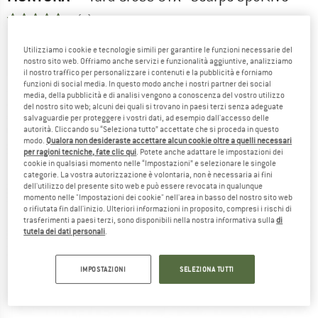
5,0
(2)
Utilizziamo i cookie e tecnologie simili per garantire le funzioni necessarie del
nostro sito web. Offriamo anche servizi e funzionalità aggiuntive, analizziamo
il nostro traffico per personalizzare i contenuti e la pubblicità e forniamo
funzioni di social media. In questo modo anche i nostri partner dei social
media, della pubblicità e di analisi vengono a conoscenza del vostro utilizzo
del nostro sito web; alcuni dei quali si trovano in paesi terzi senza adeguate
salvaguardie per proteggere i vostri dati, ad esempio dall'accesso delle
autorità. Cliccando su “Seleziona tutto” accettate che si proceda in questo
modo.
Qualora non desideraste accettare alcun cookie oltre a quelli necessari
per ragioni tecniche, fate clic qui
. Potete anche adattare le impostazioni dei
cookie in qualsiasi momento nelle “Impostazioni” e selezionare le singole
categorie. La vostra autorizzazione è volontaria, non è necessaria ai fini
dell'utilizzo del presente sito web e può essere revocata in qualunque
momento nelle "Impostazioni dei cookie" nell'area in basso del nostro sito web
o rifiutata fin dall'inizio. Ulteriori informazioni in proposito, compresi i rischi di
trasferimenti a paesi terzi, sono disponibili nella nostra informativa sulla
di
tutela dei dati personali
.
IMPOSTAZIONI
SELEZIONA TUTTI