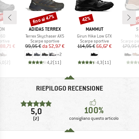
29%
fino al 47%
fin
42%
Sconto
Sconto
Scon
IO
MARCHIO
MARCHIO
M
ON
ADIDAS TERREX
MAMMUT
S
Articolo
Articolo
Ar
360
Terrex Skychaser AX5
Girun Hike Low GTX
Mo
prodotti
Gruppo di prodotti
Gruppo di prodotti
Gruppo di
rtive
Scarpe sportive
Scarpe sportive
Scarpe per 
ezzo
ezzo ridotto
Prezzo
Prezzo ridotto
Prezzo
Prezzo ridotto
88,71 €
99,95 €
da
52,97 €
114,95 €
66,67 €
179,95 
+
2
5,0
(
2
)
4,2
(
11
)
4,3
(
11
)
RIEPILOGO RECENSIONE
100%
5,0
(2)
consigliano questo articolo