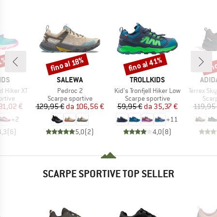
fino al 41%
fin
31%
fino al 18%
Sconto
Sconto
Scon
O
MARCHIO
MARCHIO
MARC
IDS
SALEWA
TROLLKIDS
ADID
Articolo
Articolo
Articolo
d Hiker XT
Pedroc 2
Kid's Tronfjell Hiker Low
Terrex Skycha
prodotti
Gruppo di prodotti
Gruppo di prodotti
Grupp
rtive
Scarpe sportive
Scarpe sportive
Scar
ezzo
ezzo ridotto
Prezzo
Prezzo ridotto
Prezzo
Prezzo ridotto
31,02 €
129,95 €
da
106,56 €
59,95 €
da
35,37 €
119,95
+
2
+
11
4,3
(
6
)
5,0
(
2
)
4,0
(
8
)
SCARPE SPORTIVE TOP SELLER