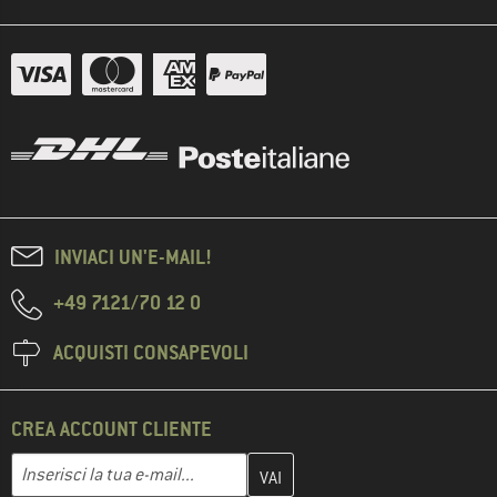
INVIACI UN'E-MAIL!
+49 7121/70 12 0
ACQUISTI CONSAPEVOLI
CREA ACCOUNT CLIENTE
Inserisci qui il tuo indirizzo e-mail e crea il tuo account cliente 
Indirizzo e-mail