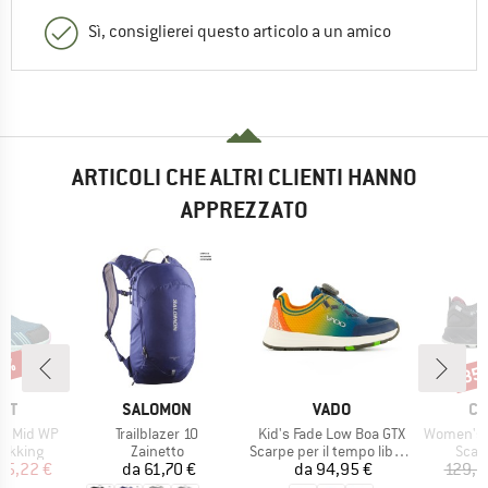
Sì, consiglierei questo articolo a un amico
ARTICOLI CHE ALTRI CLIENTI HANNO
APPREZZATO
35%
35
Scon
IO
MARCHIO
MARCHIO
MA
NT
SALOMON
VADO
CO
Articolo
Articolo
Articolo
se Mid WP
Trailblazer 10
Kid's Fade Low Boa GTX
Women's Peakf
rodotti
Gruppo di prodotti
Gruppo di prodotti
Grupp
rekking
Zainetto
Scarpe per il tempo libero
Scar
ezzo
ezzo ridotto
Prezzo
Prezzo
55,22 €
da
61,70 €
da
94,95 €
129,9