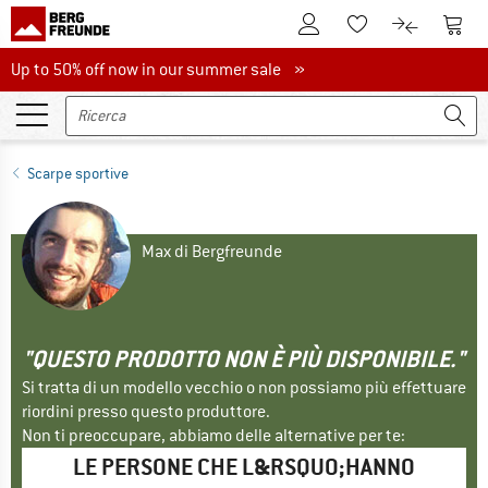
Al conto cliente
Al Ca
Alla lista promemo
Al confront
Up to 50% off now in our summer sale
Up to 50% off now in our summer sale »
Scarpe sportive
Max di Bergfreunde
"QUESTO PRODOTTO NON È PIÙ DISPONIBILE."
Si tratta di un modello vecchio o non possiamo più effettuare
riordini presso questo produttore.
Non ti preoccupare, abbiamo delle alternative per te:
LE PERSONE CHE L&RSQUO;HANNO