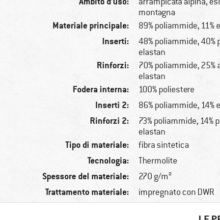
Ambito d’uso:
arrampicata alpina, esc
montagna
Materiale principale:
89% poliammide, 11% e
Inserti:
48% poliammide, 40% p
elastan
Rinforzi:
70% poliammide, 25% 
elastan
Fodera interna:
100% poliestere
Inserti 2:
86% poliammide, 14% e
Rinforzi 2:
73% poliammide, 14% p
elastan
Tipo di materiale:
fibra sintetica
Tecnologia:
Thermolite
Spessore del materiale:
270 g/m²
Trattamento materiale:
impregnato con DWR
LE P