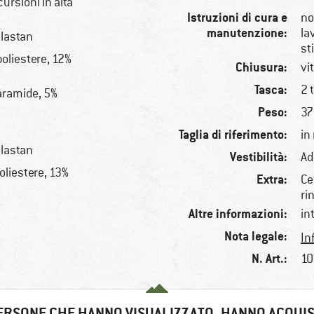
ursioni in alta
Istruzioni di cura e
no
manutenzione:
la
lastan
st
oliestere, 12%
Chiusura:
vi
Tasca:
2 
aramide, 5%
Peso:
37
Taglia di riferimento:
in
lastan
Vestibilità:
Ad
oliestere, 13%
Extra:
Ce
ri
Altre informazioni:
in
Nota legale:
In
N. Art.:
10
ERSONE CHE HANNO VISUALIZZATO, HANNO ACQUI