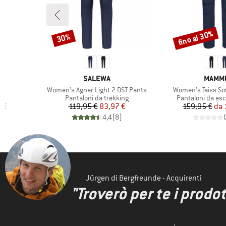
fino al 30%
30%
Sconto
Sconto
MARCHIO
MARCH
SALEWA
MAMM
Articolo
Articolo
t
Women's Agner Light 2 DST Pants
Women's Taiss Sof
ti
Gruppo di prodotti
Gruppo di prodot
e
Pantaloni da trekking
Pantaloni da es
ridotto
Prezzo
Prezzo ridotto
Pr
Pr
 €
119,95 €
83,97 €
159,95 €
da
)
4,4
(
8
)
Jürgen di Bergfreunde - Acquirenti
"Troverò per te i prodot