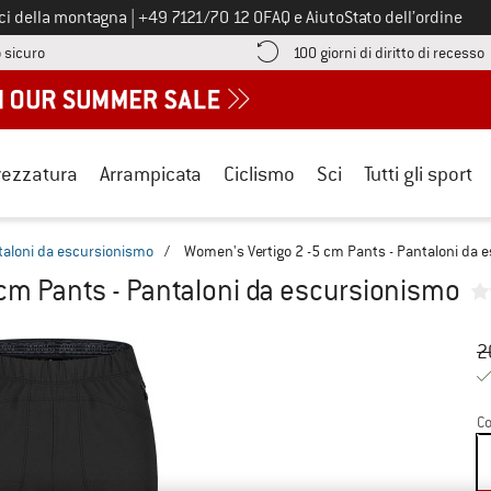
Chiamaci al numero
ici della montagna
|
+49 7121/70 12 0
FAQ e Aiuto
Stato dell’ordine
Qui trovi le informazioni di pagamento! Si apre in una casella informa
V
 sicuro
100 giorni di diritto di recesso
rezzatura
Arrampicata
Ciclismo
Sci
Tutti gli sport
taloni da escursionismo
/
Women's Vertigo 2 -5 cm Pants - Pantaloni da 
 cm Pants - Pantaloni da escursionismo
Pr
Pr
2
Co