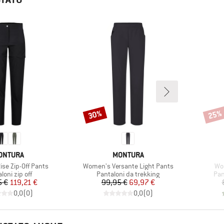
30%
25%
Sconto
Scont
ARCHIO
MARCHIO
ONTURA
MONTURA
Articolo
Art
se Zip-Off Pants
Women's Versante Light Pants
Wo
o di prodotti
Gruppo di prodotti
Gru
loni zip off
Pantaloni da trekking
Pan
Prezzo
Prezzo ridotto
Prezzo
Prezzo ridotto
5 €
119,21 €
99,95 €
69,97 €
0,0
(
0
)
0,0
(
0
)