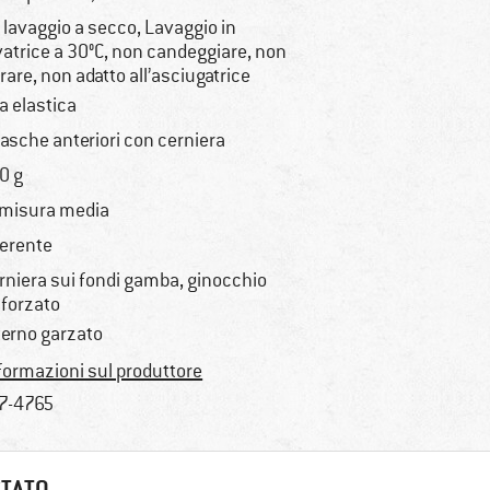
 lavaggio a secco, Lavaggio in
vatrice a 30°C, non candeggiare, non
irare, non adatto all’asciugatrice
ta elastica
tasche anteriori con cerniera
0 g
 misura media
erente
rniera sui fondi gamba, ginocchio
nforzato
terno garzato
formazioni sul produttore
7-4765
STATO