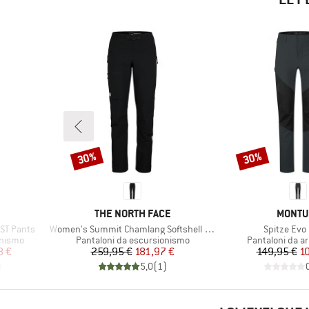
30%
30%
Sconto
Sconto
MARCHIO
MARCH
THE NORTH FACE
MONTU
Articolo
Articolo
ST Pants
Women's Summit Chamlang Softshell Pant
Spitze Evo
Gruppo di prodotti
Gruppo di prodo
onismo
Pantaloni da escursionismo
Pantaloni da a
ridotto
Prezzo
Prezzo ridotto
Pr
Pr
8 €
259,95 €
181,97 €
149,95 €
1
)
5,0
(
1
)