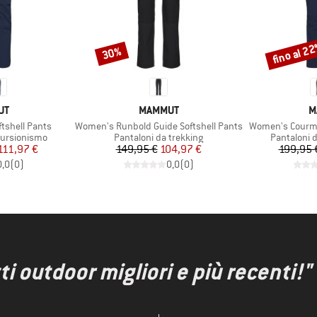
fino al 2
30%
Sconto
Sconto
IO
MARCHIO
M
UT
MAMMUT
M
Articolo
Articolo
tshell Pants
Women's Runbold Guide Softshell Pants
Women's Courma
ti
Gruppo di prodotti
Gruppo di p
cursionismo
Pantaloni da trekking
Pantaloni 
ezzo
ezzo ridotto
Prezzo
Prezzo ridotto
111,97 €
149,95 €
104,97 €
199,95 
0,0
(
0
)
0,0
(
0
)
ti outdoor migliori e più recenti!"