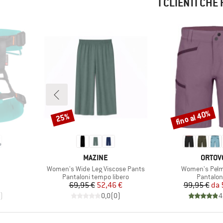
I CLIENTI CH
fino al 40%
25%
Sconto
Sconto
MARCHIO
MARCH
MAZINE
ORTOV
Articolo
Articolo
Women's Wide Leg Viscose Pants
Women's Pelm
otti
Gruppo di prodotti
Gruppo d
Pantaloni tempo libero
Pantalon
Prezzo
Prezzo ridotto
Pr
Pr
69,95 €
52,46 €
99,95 €
da
)
0,0
(
0
)
4