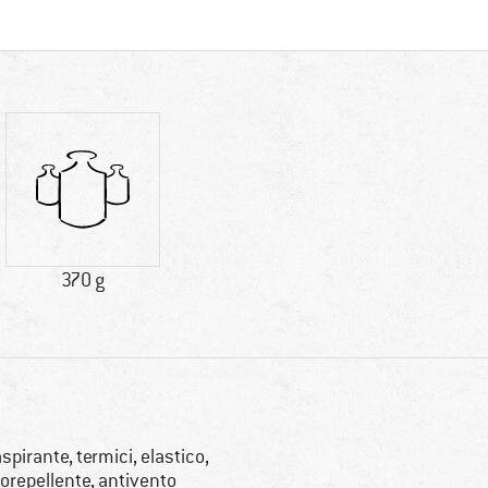
370 g
aspirante, termici, elastico,
rorepellente, antivento