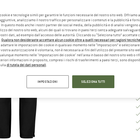
Ta
 cookie e tecnologie simili per garantire le funzioni necessarie del nostro sito web. Offriamo 
aggiuntive, analizziamo il nostro traffico per personalizzare i contenuti e la pubblicità e forn
 In questo modo anche i nostri partner dei social media, della pubblicità e di analisi vengon
Gu
ilizzo del nostro sito web; alcuni dei quali si trovano in paesi terzi senza adeguate salvaguard
vostri dati, ad esempio dall'accesso delle autorità. Cliccando su “Seleziona tutto” accettate 
.
Qualora non desideraste accettare alcun cookie oltre a quelli necessari per ragioni tecniche,
Te
adattare le impostazioni dei cookie in qualsiasi momento nelle “Impostazioni” e selezionare 
 vostra autorizzazione è volontaria, non è necessaria ai fini dell'utilizzo del presente sito w
Qu
ualunque momento nelle "Impostazioni dei cookie" nell'area in basso del nostro sito web o rifi
lteriori informazioni in proposito, compresi i rischi di trasferimenti a paesi terzi, sono disponib
sulla
di tutela dei dati personali
.
IMPOSTAZIONI
SELEZIONA TUTTI