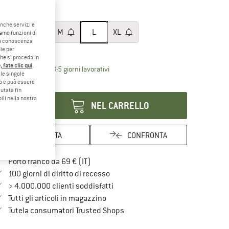
35%
glia:
L
anche servizi e
XS
S
M
L
XL
iamo funzioni di
o a conoscenza
ida alle taglie
ie per
che si proceda in
 fate clic qui
.
Il link si apre in una casella informati
mpi di consegna: 3-5 giorni lavorativi
le singole
eb e può essere
antità:
utata fin
ili nella nostra
NEL CARRELLO
ANNOTA
CONFRONTA
Qui trovi ulteriori informazioni sulle spe
Porto franco da 69 € (IT)
Vai alla politica di recesso qui Si a
100 giorni di diritto di recesso
> 4.000.000 clienti soddisfatti
Tutti gli articoli in magazzino
Trovi tutte le informazioni qui!
Tutela consumatori Trusted Shops