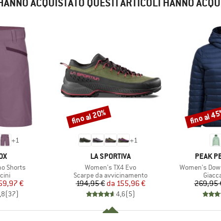
E HANNO ACQUISTATO QUESTI ARTICOLI HANNO ACQU
fino al 20%
fino al 4
Sconto
Sconto
+
1
+
1
IO
MARCHIO
MARCHI
OX
LA SPORTIVA
PEAK P
Articolo
Articolo
o Shorts
Women's TX4 Evo
Women's Down
i prodotti
Gruppo di prodotti
Gruppo
cini
Scarpe da avvicinamento
Giacc
ezzo
ezzo ridotto
Prezzo
Prezzo ridotto
59,97 €
194,95 €
da
155,96 €
269,95 
,8
(
37
)
4,6
(
5
)