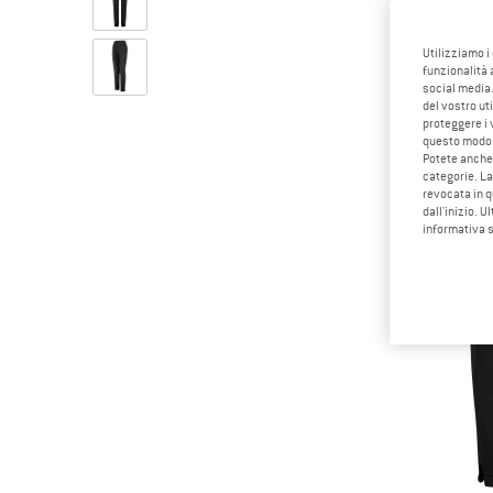
Utilizziamo i
funzionalità 
social media.
del vostro ut
proteggere i 
questo modo
Potete anche 
categorie. La
revocata in q
dall'inizio. U
informativa 