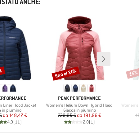
ISTATO ANCHE:
5%
fino al 20%
15%
Sconto
Scont
O
MARCHIO
ERFORMANCE
PEAK PERFORMANCE
Articolo
Articolo
 Liner Hood Jacket
Women's Helium Down Hybrid Hood
Women's 
 di prodotti
Gruppo di prodotti
a in piumino
Giacca in piumino
Prezzo
Prezzo ridotto
Prezzo
Prezzo ridotto
€
da
148,47 €
239,95 €
da
191,96 €
1
4,9
(
11
)
2,0
(
1
)