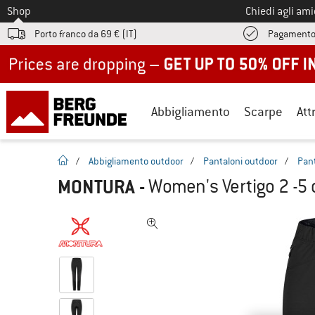
Allo
Shop
Chiedi agli am
Porto franco da 69 € (IT)
Pagamento
Up to 50% off now in our summer sale
Abbigliamento
Scarpe
Att
pagina iniziale
/
Abbigliamento outdoor
/
Pantaloni outdoor
/
Pan
MONTURA
-
Women's Vertigo 2 -5