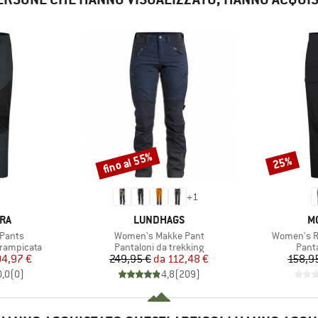
fino al 55%
25%
Sconto
Sconto
+
1
IO
MARCHIO
M
RA
LUNDHAGS
M
Articolo
Articolo
 Pants
Women's Makke Pant
Women's Ri
tti
Gruppo di prodotti
Grupp
rrampicata
Pantaloni da trekking
Panta
ezzo
ezzo ridotto
Prezzo
Prezzo ridotto
04,97 €
249,95 €
da
112,48 €
158,9
0,0
(
0
)
4,8
(
209
)