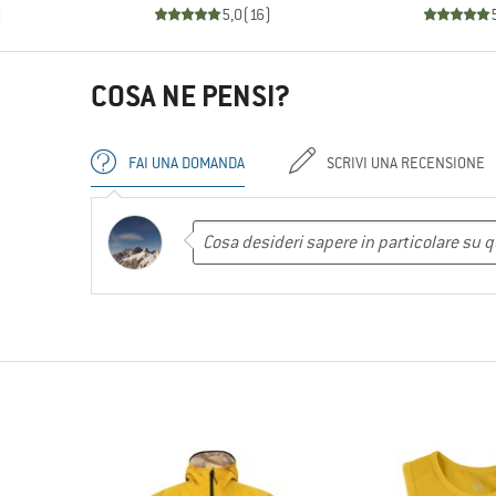
)
5,0
(
16
)
COSA NE PENSI?
FAI UNA DOMANDA
SCRIVI UNA RECENSIONE