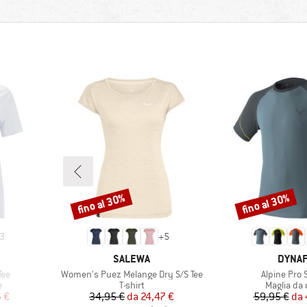
fino al 30%
fino al 30%
Sconto
Sconto
3
+
5
MARCHIO
MARCH
SALEWA
DYNAF
Articolo
Articolo
Tee
Women's Puez Melange Dry S/S Tee
Alpine Pro 
ti
Gruppo di prodotti
Gruppo di 
e
T-shirt
Maglia da 
ridotto
Prezzo
Prezzo ridotto
Pr
Pr
 €
34,95 €
da
24,47 €
59,95 €
da