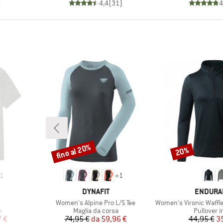
)
4,4
(
31
)
4
fino al 20%
20%
Sconto
Sconto
1
+
1
O
MARCHIO
MARCHI
DYNAFIT
ENDURA
Articolo
Articolo
Women's Alpine Pro L/S Tee
Women's Vironic Waffle Melange
ti
Gruppo di prodotti
Gruppo di
e
Maglia da corsa
Pullover i
ridotto
Prezzo
Prezzo ridotto
Pr
Pr
7 €
74,95 €
da
59,96 €
44,95 €
3