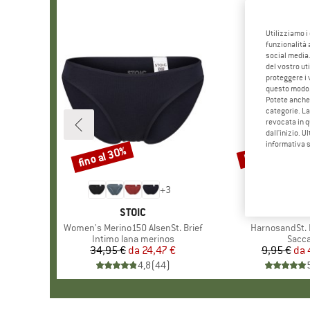
Utilizziamo i
funzionalità 
social media.
del vostro ut
proteggere i 
questo modo
Potete anche 
categorie. La
revocata in q
dall'inizio. U
informativa 
fino al 30%
57%
Sconto
Sconto
+
3
MARCHIO
STOIC
MARC
STOI
Articolo
Women's Merino150 AlsenSt. Brief
Articolo
HarnosandSt. I
Gruppo di prodotti
Intimo lana merinos
Grupp
Sacc
34,95 €
da
Prezzo
Prezzo ridotto
24,47 €
9,95 €
da
Pr
Pr
4,8
(
44
)