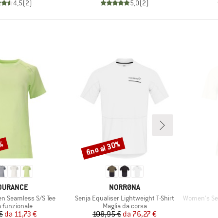
4,5
(
2
)
5,0
(
2
)
3%
fino al 30%
Sconto
CHIO
MARCHIO
DURANCE
NORRØNA
Articolo
Articolo
n Seamless S/S Tee
Senja Equaliser Lightweight T-Shirt
Women's Senja
o di prodotti
Gruppo di prodotti
a funzionale
Maglia da corsa
Prezzo
Prezzo ridotto
Prezzo
Prezzo ridotto
€
da
11,73 €
108,95 €
da
76,27 €