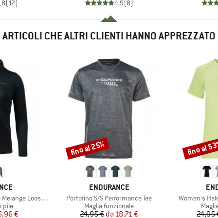
,8
(
12
)
4,9
(
8
)
ARTICOLI CHE ALTRI CLIENTI HANNO APPREZZATO
fino al 25%
fino al 5
Sconto
Sconto
O
MARCHIO
MAR
NCE
ENDURANCE
EN
Articolo
Articolo
 Loose Fit Midlayer
Portofino S/S Performance Tee
Women's Hale
 prodotti
Gruppo di prodotti
Grupp
n pile
Maglia funzionale
Magli
ezzo
ezzo ridotto
Prezzo
Prezzo ridotto
5,96 €
24,95 €
da
18,71 €
24,95 