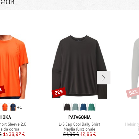
6-1684
5%
22%
62%
Sconto
Scont
+
1
MARCHIO
MARCHIO
HOKA
PATAGONIA
Articolo
Articolo
Short Sleeve 2.0
L/S Cap Cool Daily Shirt
Helsing
o di prodotti
Gruppo di prodotti
ia da corsa
Maglia funzionale
Prezzo
Prezzo ridotto
Prezzo
Prezzo ridotto
€
da
38,97 €
54,95 €
42,86 €