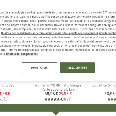
 cookie e tecnologie simili per garantire le funzioni necessarie del nostro sito web. Offriamo 
aggiuntive, analizziamo il nostro traffico per personalizzare i contenuti e la pubblicità e forn
 In questo modo anche i nostri partner dei social media, della pubblicità e di analisi vengon
ilizzo del nostro sito web; alcuni dei quali si trovano in paesi terzi senza adeguate salvaguard
vostri dati, ad esempio dall'accesso delle autorità. Cliccando su “Seleziona tutto” accettate 
.
Qualora non desideraste accettare alcun cookie oltre a quelli necessari per ragioni tecniche,
adattare le impostazioni dei cookie in qualsiasi momento nelle “Impostazioni” e selezionare 
 vostra autorizzazione è volontaria, non è necessaria ai fini dell'utilizzo del presente sito w
ualunque momento nelle "Impostazioni dei cookie" nell'area in basso del nostro sito web o rifi
lteriori informazioni in proposito, compresi i rischi di trasferimenti a paesi terzi, sono disponib
sulla
di tutela dei dati personali
.
fino al 4
40%
Sconto
Sconto
IMPOSTAZIONI
SELEZIONA TUTTI
HIO
C
MARCHIO
PROTEST
MARC
THE 
I Dry Bag
Articolo
Women's PRTMM Patio Triangle
Articolo
Evolution Simp
o di prodotti
a
Gruppo di prodotti
Parte superiore bikini
ezzo
ezzo ridotto
4,28 €
39,95 €
Prezzo
Prezzo ridotto
23,97 €
26,95 
5,0
(
2
)
4,9
(
23
)