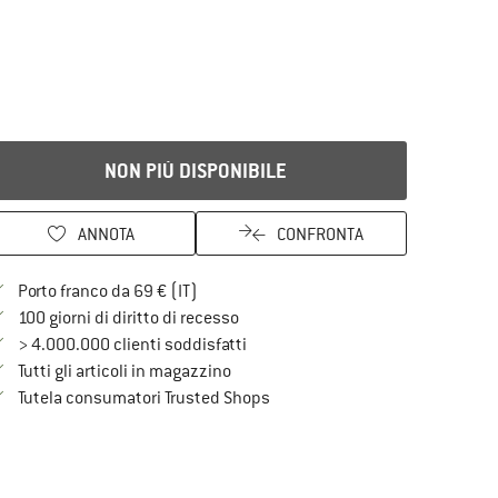
NON PIÙ DISPONIBILE
ANNOTA
CONFRONTA
Qui trovi ulteriori informazioni sulle spe
Porto franco da 69 € (IT)
Vai alla politica di recesso qui Si a
100 giorni di diritto di recesso
> 4.000.000 clienti soddisfatti
Tutti gli articoli in magazzino
Trovi tutte le informazioni qui!
Tutela consumatori Trusted Shops