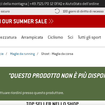
Chiamaci al numero
ici della montagna
|
+49 7121/70 12 0
FAQ e Aiuto
Stato dell’ordine
Qui trovi le informazioni di pagamento! Si apre in una casella informa
V
 sicuro
100 giorni di diritto di recesso
rezzatura
Arrampicata
Ciclismo
Sci
Tutti gli sport
cie
/
Maglie da running
/
Ghost - Maglia da corsa
"QUESTO PRODOTTO NON È PIÙ DISPON
ettuare riordini presso questo produttore.
TOP SELLER NELLO SHOP