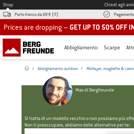
Allo
Shop
Chiedi agli am
Porto franco da 69 € (IT)
Pagamento
Up to 50% off now in our summer sale
Abbigliamento
Scarpe
Att
pagina iniziale
/
Abbigliamento outdoor
/
Midlayer, magliette & cami
Max di Bergfreunde
Si tratta di un modello vecchio o non possiamo più eff
Non ti preoccupare, abbiamo delle alternative per te: