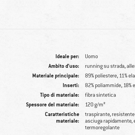
Ideale per:
Uomo
Ambito d’uso:
running su strada, al
Materiale principale:
89% poliestere, 11% el
Inserti:
82% poliammide, 18% e
Tipo di materiale:
fibra sintetica
Spessore del materiale:
120 g/m²
Caratteristiche
traspirante, resistente 
materiale:
asciuga rapidamente, e
termoregolante