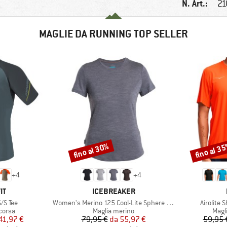
N. Art.:
21
MAGLIE DA RUNNING TOP SELLER
fino al 30%
fino al 3
Sconto
Sconto
+
4
+
4
IO
MARCHIO
IT
ICEBREAKER
Articolo
Articolo
S/S Tee
Women's Merino 125 Cool-Lite Sphere III S/S Tee
Airolite 
prodotti
Gruppo di prodotti
Grupp
corsa
Maglia merino
Magl
ezzo
ezzo ridotto
Prezzo
Prezzo ridotto
41,97 €
79,95 €
da
55,97 €
59,95 