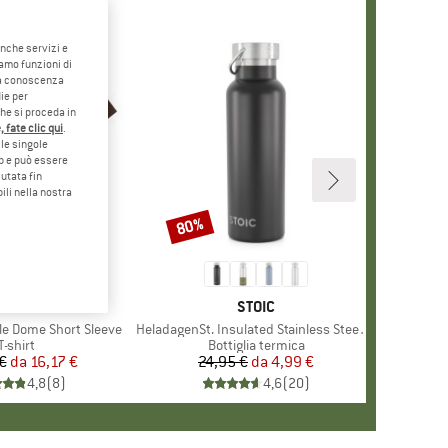
anche servizi e
iamo funzioni di
o a conoscenza
ie per
che si proceda in
 fate clic qui
.
le singole
eb e può essere
utata fin
ili nella nostra
0%
80%
Sconto
+
12
HIO
NORTH FACE
MARCHIO
STOIC
le Dome Short Sleeve
Articolo
HeladagenSt. Insulated Stainless Steel Bottle 500
Gruppo di prodotti
T-shirt
Gruppo di prodotti
Bottiglia termica
€
da
Prezzo
Prezzo ridotto
16,17 €
24,95 €
da
Prezzo
Prezzo ridotto
4,99 €
4,8
(
8
)
4,6
(
20
)