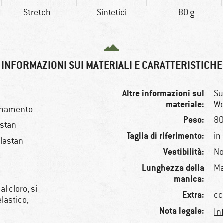
Stretch
Sintetici
80 g
INFORMAZIONI SUI MATERIALI E CARATTERISTICHE
Altre informazioni sul
Su
materiale:
We
lenamento
Peso:
80
astan
Taglia di riferimento:
in
lastan
Vestibilità:
No
Lunghezza della
Ma
manica:
al cloro, si
Extra:
cc
lastico,
Nota legale:
In