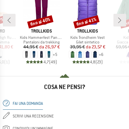
fino al 40%
fino al 41%
fin
17%
Sconto
Sconto
Scon
IO
MARCHIO
MARCHIO
ARD
TROLLKIDS
TROLLKIDS
Articolo
Articolo
Art
h Rubber
Kids Hammerfest Pants Pro
Kids Trondheim Vest
Kid
prodotti
Gruppo di prodotti
Gruppo di prodotti
Gruppo 
 gomma
Pantaloni da trekking
Gilet sintetico
Giacca
ezzo
ezzo ridotto
Prezzo
Prezzo ridotto
Prezzo
Prezzo ridotto
41,80 €
44,95 €
da
26,97 €
39,95 €
da
23,57 €
59,95 
+
5
+
6
5,0
(
1
)
4,7
(
49
)
4,8
(
23
)
COSA NE PENSI?
FAI UNA DOMANDA
SCRIVI UNA RECENSIONE
CONDIVIDI UN'IMMAGINE