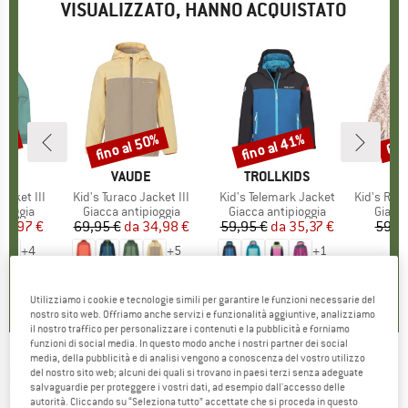
VISUALIZZATO, HANNO ACQUISTATO
45%
fino al 50%
fino al 41%
60
Sconto
Sconto
Scon
IO
TA
MARCHIO
VAUDE
MARCHIO
TROLLKIDS
Jacket III
Articolo
Kid's Turaco Jacket III
Articolo
Kid's Telemark Jacket
Articolo
Kid's Rainw
rodotti
pioggia
Gruppo di prodotti
Giacca antipioggia
Gruppo di prodotti
Giacca antipioggia
Gruppo
Giacca
ezzo
ezzo ridotto
32,97 €
69,95 €
da
Prezzo
Prezzo ridotto
34,98 €
59,95 €
da
Prezzo
Prezzo ridotto
35,37 €
59,9
+
4
+
5
+
1
0,0
(
0
)
4,6
(
17
)
4,6
(
5
)
Utilizziamo i cookie e tecnologie simili per garantire le funzioni necessarie del
nostro sito web. Offriamo anche servizi e funzionalità aggiuntive, analizziamo
il nostro traffico per personalizzare i contenuti e la pubblicità e forniamo
funzioni di social media. In questo modo anche i nostri partner dei social
media, della pubblicità e di analisi vengono a conoscenza del vostro utilizzo
MIKK-LINE
-
Kid's Summer Jacket AOP -
del nostro sito web; alcuni dei quali si trovano in paesi terzi senza adeguate
salvaguardie per proteggere i vostri dati, ad esempio dall'accesso delle
Giacca antipioggia
autorità. Cliccando su “Seleziona tutto” accettate che si proceda in questo