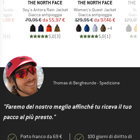
IO
MARCHIO
MARCHIO
MARC
UT
THE NORTH FACE
THE NORTH FACE
THE 
Articolo
Articolo
Arti
 Hooded Jacket
Boy's Antora Rain Jacket
Women's Quest Jacket
Que
rodotti
Gruppo di prodotti
Gruppo di prodotti
Gruppo
pioggia
Giacca antipioggia
Giacca antipioggia
Giacca
ezzo
ezzo ridotto
Prezzo
Prezzo ridotto
Prezzo
Prezzo ridotto
49,98 €
79,95 €
da
55,97 €
129,95 €
da
97,46 €
129,95
+
4
5,0
(
4
)
5,0
(
3
)
5,0
(
1
)
Thomas di Bergfreunde - Spedizione
"Faremo del nostro meglio affinché tu riceva il tuo
pacco al più presto."
Porto franco da 69 €
100 giorni di diritto di