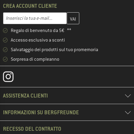
CREA ACCOUNT CLIENTE
Inserisci qui il tuo indirizzo e-mail e crea il tuo account cliente 
Indirizzo e-mail
Regalo di benvenuto da 5€ **
Accesso esclusivo a sconti
Salvataggio dei prodotti sul tuo promemoria
Sorpresa di compleanno
ASSISTENZA CLIENTI
INFORMAZIONI SU BERGFREUNDE
RECESSO DEL CONTRATTO