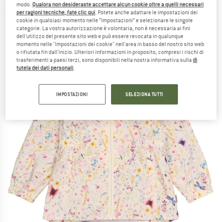
modo.
Qualora non desideraste accettare alcun cookie oltre a quelli necessari
per ragioni tecniche, fate clic qui
. Potete anche adattare le impostazioni dei
(0)
cookie in qualsiasi momento nelle “Impostazioni” e selezionare le singole
categorie. La vostra autorizzazione è volontaria, non è necessaria ai fini
dell'utilizzo del presente sito web e può essere revocata in qualunque
momento nelle "Impostazioni dei cookie" nell'area in basso del nostro sito web
o rifiutata fin dall'inizio. Ulteriori informazioni in proposito, compresi i rischi di
trasferimenti a paesi terzi, sono disponibili nella nostra informativa sulla
di
tutela dei dati personali
.
IMPOSTAZIONI
SELEZIONA TUTTI