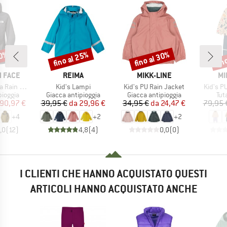
30%
fino al 25%
fino al 30%
fin
Sconto
Sconto
Scon
MARCHIO
MARCHIO
MA
 FACE
REIMA
MIKK-LINE
MI
Articolo
Articolo
Articolo
n Jacket
Kid's Lampi
Kid's PU Rain Jacket
Kid's P
rodotti
Gruppo di prodotti
Gruppo di prodotti
Gru
pioggia
Giacca antipioggia
Giacca antipioggia
Tut
ezzo
ezzo ridotto
Prezzo
Prezzo ridotto
Prezzo
Prezzo ridotto
90,97 €
39,95 €
da
29,96 €
34,95 €
da
24,47 €
79,95 
+
4
+
2
+
2
,0
(
12
)
4,8
(
4
)
0,0
(
0
)
I CLIENTI CHE HANNO ACQUISTATO QUESTI
ARTICOLI HANNO ACQUISTATO ANCHE