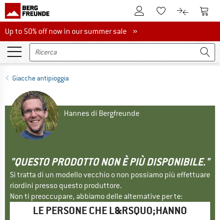
Al conto cliente
Al Ca
Alla lista promemo
Al confront
Up to 50% off now in our summer sale
Up to 50% off now in our summer sale »
Giacche antipioggia
Hannes di Bergfreunde
"QUESTO PRODOTTO NON È PIÙ DISPONIBILE."
Si tratta di un modello vecchio o non possiamo più effettuare
riordini presso questo produttore.
Non ti preoccupare, abbiamo delle alternative per te:
LE PERSONE CHE L&RSQUO;HANNO