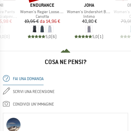
IO
MARCHIO
MARCHIO
M
NI
ENDURANCE
JOHA
O
Articolo
Articolo
Articolo
re Pants
Women's Regier Loose Fit Top
Women's Undershirt Bamboo
Women's 150
tti
Gruppo di prodotti
Gruppo di prodotti
G
alpinismo
Canotta
Intimo
C
ezzo
ezzo ridotto
Prezzo
Prezzo ridotto
Prezzo
5,98 €
19,95 €
da
14,96 €
40,80 €
79,9
0,0
(
0
)
5,0
(
6
)
5,0
(
1
)
COSA NE PENSI?
FAI UNA DOMANDA
SCRIVI UNA RECENSIONE
CONDIVIDI UN'IMMAGINE