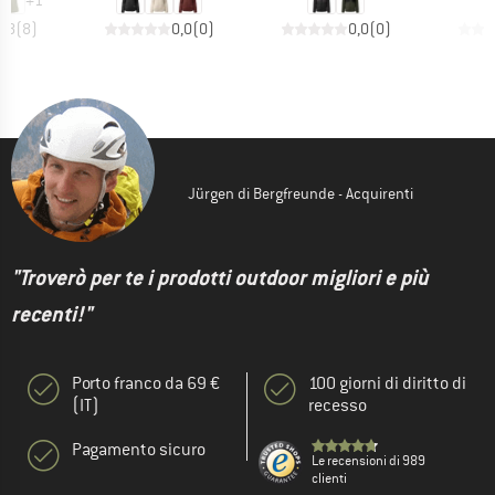
+
1
4,8
(
8
)
0,0
(
0
)
0,0
(
0
)
Jürgen di Bergfreunde - Acquirenti
"Troverò per te i prodotti outdoor migliori e più
recenti!"
Porto franco da 69 €
100 giorni di diritto di
(IT)
recesso
Pagamento sicuro
Le recensioni di 989
clienti