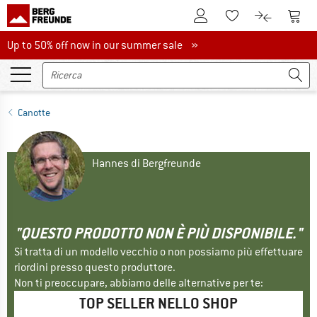
Al conto cliente
Al Ca
Alla lista promemo
Al confront
Up to 50% off now in our summer sale
Up to 50% off now in our summer sale »
Canotte
Hannes di Bergfreunde
"QUESTO PRODOTTO NON È PIÙ DISPONIBILE."
Si tratta di un modello vecchio o non possiamo più effettuare
riordini presso questo produttore.
Non ti preoccupare, abbiamo delle alternative per te:
TOP SELLER NELLO SHOP