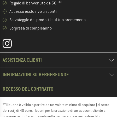
Regalo di benvenuto da 5€ **
Accesso esclusivo a sconti
Salvataggio dei prodotti sul tuo promemoria
Sorpresa di compleanno
ASSISTENZA CLIENTI
INFORMAZIONI SU BERGFREUNDE
RECESSO DEL CONTRATTO
**Il buono è valido a partire da un valore minimo di acquisto (al netto
dei resi) di 40 euro. I buoni per la creazione di un account cliente si
possono riscuotere una sola volta per persona e per ordine. Non