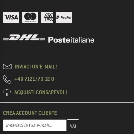
INVIACI UN'E-MAIL!
+49 7121/70 12 0
ACQUISTI CONSAPEVOLI
CREA ACCOUNT CLIENTE
Inserisci qui il tuo indirizzo e-mail e crea il tuo account cliente 
Indirizzo e-mail