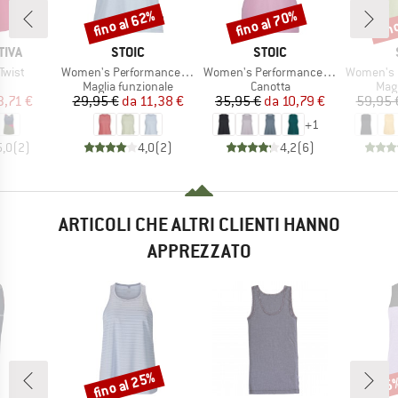
fino al 62%
fino al 70%
fin
Sconto
Sconto
Scon
O
MARCHIO
MARCHIO
TIVA
STOIC
STOIC
Articolo
Articolo
Articolo
Twist
Women's PerformanceMerino BorgholmSt. Tank
Women's PerformanceMerino SpikenSt. Tank
Women's MerinoChil
po di prodotti
Gruppo di prodotti
Gruppo di prodotti
Grup
Maglia funzionale
Canotta
Mag
ezzo
ezzo ridotto
Prezzo
Prezzo ridotto
Prezzo
Prezzo ridotto
3,71 €
29,95 €
da
11,38 €
35,95 €
da
10,79 €
59,95 
+
1
5,0
(
2
)
4,0
(
2
)
4,2
(
6
)
ARTICOLI CHE ALTRI CLIENTI HANNO
APPREZZATO
fino al 25%
15
Sconto
Scon