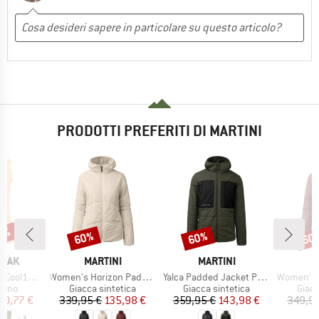
PRODOTTI PREFERITI DI MARTINI
32%
60%
60%
60
Sconto
Sconto
Scon
O
MARCHIO
MARCHIO
M
PEAK
MARTINI
MARTINI
M
Articolo
Articolo
Articolo
reenHe. Tank
Women's Horizon Padded Jacket Primaloft
Yalca Padded Jacket Primaloft
Women's Firstlin
 prodotti
Gruppo di prodotti
Gruppo di prodotti
Grupp
rino
Giacca sintetica
Giacca sintetica
Giacc
ezzo
ezzo ridotto
Prezzo
Prezzo ridotto
Prezzo
Prezzo ridotto
40,77 €
339,95 €
135,98 €
359,95 €
143,98 €
349,95