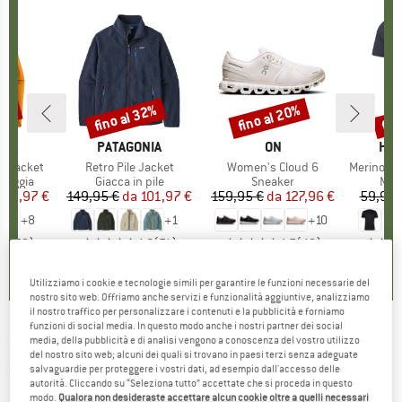
30%
fino al 32%
fino al 20%
fin
Sconto
Sconto
Scon
O
NIA
MARCHIO
PATAGONIA
MARCHIO
ON
MAR
HEB
3L Jacket
Articolo
Retro Pile Jacket
Articolo
Women's Cloud 6
Articolo
MerinoMix150 Pi
rodotti
pioggia
Gruppo di prodotti
Giacca in pile
Gruppo di prodotti
Sneaker
Grup
Mag
ezzo
ezzo ridotto
139,97 €
149,95 €
da
Prezzo
Prezzo ridotto
101,97 €
159,95 €
da
Prezzo
Prezzo ridotto
127,96 €
59,95 
+
8
+
1
+
10
,7
(
79
)
4,6
(
71
)
4,7
(
48
)
Utilizziamo i cookie e tecnologie simili per garantire le funzioni necessarie del
nostro sito web. Offriamo anche servizi e funzionalità aggiuntive, analizziamo
il nostro traffico per personalizzare i contenuti e la pubblicità e forniamo
funzioni di social media. In questo modo anche i nostri partner dei social
MARTINI
-
Women's Go.Strong - Canotta
media, della pubblicità e di analisi vengono a conoscenza del vostro utilizzo
del nostro sito web; alcuni dei quali si trovano in paesi terzi senza adeguate
salvaguardie per proteggere i vostri dati, ad esempio dall'accesso delle
(0)
autorità. Cliccando su “Seleziona tutto” accettate che si proceda in questo
modo.
Qualora non desideraste accettare alcun cookie oltre a quelli necessari