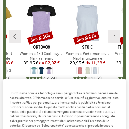
20%
fino al 30%
fino al 62%
fin
Sconto
Sconto
Scon
IO
WA
MARCHIO
ORTOVOX
MARCHIO
STOIC
MARC
THE 
 T-Shirt
Articolo
Women's 150 Cool Logo T-Shirt
Articolo
Women's PerformanceMerino BorgholmSt. Tank
Articolo
Women's
rodotti
ionale
Gruppo di prodotti
Maglia merino
Gruppo di prodotti
Maglia funzionale
ezzo
ezzo ridotto
27,96 €
89,95 €
da
Prezzo
Prezzo ridotto
62,97 €
29,95 €
da
Prezzo
Prezzo ridotto
11,38 €
39,95 
+
3
,7
(
23
)
4,7
(
24
)
4,0
(
2
)
Utilizziamo i cookie e tecnologie simili per garantire le funzioni necessarie del
nostro sito web. Offriamo anche servizi e funzionalità aggiuntive, analizziamo
il nostro traffico per personalizzare i contenuti e la pubblicità e forniamo
funzioni di social media. In questo modo anche i nostri partner dei social
MARTINI
-
Women's Fullforce Halfzip Shirt -
media, della pubblicità e di analisi vengono a conoscenza del vostro utilizzo
del nostro sito web; alcuni dei quali si trovano in paesi terzi senza adeguate
Maglia funzionale
salvaguardie per proteggere i vostri dati, ad esempio dall'accesso delle
autorità. Cliccando su “Seleziona tutto” accettate che si proceda in questo
(0)