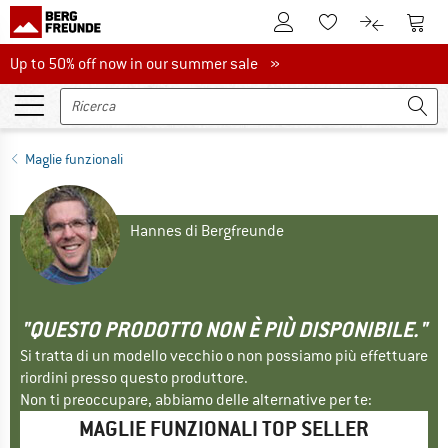
Al conto cliente
Al Ca
Alla lista promemo
Al confront
Up to 50% off now in our summer sale
Up to 50% off now in our summer sale »
Maglie funzionali
Hannes di Bergfreunde
"QUESTO PRODOTTO NON È PIÙ DISPONIBILE."
Si tratta di un modello vecchio o non possiamo più effettuare
riordini presso questo produttore.
Non ti preoccupare, abbiamo delle alternative per te:
MAGLIE FUNZIONALI TOP SELLER