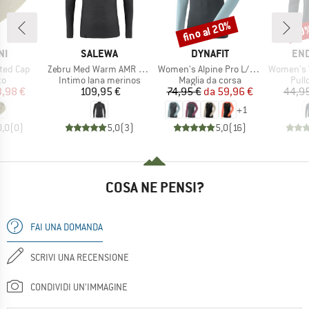
fino al 20%
20
Sconto
Scon
IO
MARCHIO
MARCHIO
MAR
NI
SALEWA
DYNAFIT
EN
Articolo
Articolo
Articolo
tted Cap
Zebru Med Warm AMR Half Zip Tee
Women's Alpine Pro L/S Tee
Women's Vironic Waffle
 di prodotti
Gruppo di prodotti
Gruppo di prodotti
Grup
to
Intimo lana merinos
Maglia da corsa
Pullo
ezzo
ezzo ridotto
Prezzo
Prezzo
Prezzo ridotto
3,98 €
109,95 €
74,95 €
da
59,96 €
44,95
+
1
0,0
(
0
)
5,0
(
3
)
5,0
(
16
)
COSA NE PENSI?
FAI UNA DOMANDA
SCRIVI UNA RECENSIONE
CONDIVIDI UN'IMMAGINE