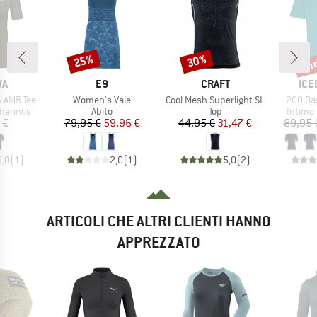
fin
25%
30%
Sconto
Sconto
Scon
IO
MARCHIO
MARCHIO
MAR
WA
E9
CRAFT
ICE
Articolo
Articolo
Articolo
m AMR Tee
Women's Vale
Cool Mesh Superlight SL
200 Oa
odotti
Gruppo di prodotti
Gruppo di prodotti
Gruppo 
merinos
Abito
Top
Intimo
ezzo
Prezzo
Prezzo ridotto
Prezzo
Prezzo ridotto
 €
79,95 €
59,96 €
44,95 €
31,47 €
89,95 
5,0
(
1
)
2,0
(
1
)
5,0
(
2
)
ARTICOLI CHE ALTRI CLIENTI HANNO
APPREZZATO