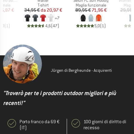
Articolo
Articolo
Articolo
olmSt. Tank
Walter
Selun FL Sun Hoody
Women's 
rodotti
Gruppo di prodotti
Gruppo di prodotti
Grupp
ionale
T-shirt
Maglia funzionale
Magli
ezzo
ezzo ridotto
Prezzo
Prezzo ridotto
Prezzo
Prezzo ridotto
15,87 €
34,95 €
da
20,97 €
89,95 €
71,96 €
29,95 
+
7
5,0
(
1
)
4,6
(
47
)
5,0
(
1
)
Jürgen di Bergfreunde - Acquirenti
"Troverò per te i prodotti outdoor migliori e più
recenti!"
Porto franco da 69 €
100 giorni di diritto di
(IT)
recesso