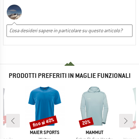
PRODOTTI PREFERITI IN MAGLIE FUNZIONALI
47%
fino al 40%
fin
20%
Sconto
Sconto
Scon
HIO
MARCHIO
MARCHIO
C
MAIER SPORTS
MAMMUT