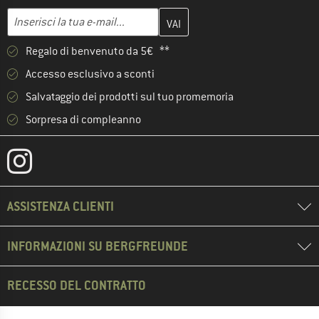
Inserisci qui il tuo indirizzo e-mail e crea il tuo account cliente 
Indirizzo e-mail
Regalo di benvenuto da 5€ **
Accesso esclusivo a sconti
Salvataggio dei prodotti sul tuo promemoria
Sorpresa di compleanno
ASSISTENZA CLIENTI
INFORMAZIONI SU BERGFREUNDE
RECESSO DEL CONTRATTO