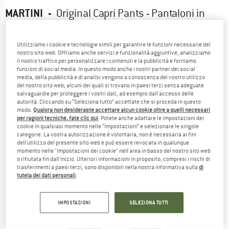
MARTINI
-
Original Capri Pants - Pantaloni in
pile
(0)
Utilizziamo i cookie e tecnologie simili per garantire le funzioni necessarie del
nostro sito web. Offriamo anche servizi e funzionalità aggiuntive, analizziamo
il nostro traffico per personalizzare i contenuti e la pubblicità e forniamo
funzioni di social media. In questo modo anche i nostri partner dei social
media, della pubblicità e di analisi vengono a conoscenza del vostro utilizzo
del nostro sito web; alcuni dei quali si trovano in paesi terzi senza adeguate
salvaguardie per proteggere i vostri dati, ad esempio dall'accesso delle
autorità. Cliccando su “Seleziona tutto” accettate che si proceda in questo
modo.
Qualora non desideraste accettare alcun cookie oltre a quelli necessari
per ragioni tecniche, fate clic qui
. Potete anche adattare le impostazioni dei
cookie in qualsiasi momento nelle “Impostazioni” e selezionare le singole
categorie. La vostra autorizzazione è volontaria, non è necessaria ai fini
dell'utilizzo del presente sito web e può essere revocata in qualunque
momento nelle "Impostazioni dei cookie" nell'area in basso del nostro sito web
o rifiutata fin dall'inizio. Ulteriori informazioni in proposito, compresi i rischi di
trasferimenti a paesi terzi, sono disponibili nella nostra informativa sulla
di
tutela dei dati personali
.
IMPOSTAZIONI
SELEZIONA TUTTI