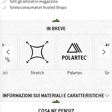
Tutti gli articoli in magazzino
Trovi tutte le informazioni q
Tutela consumatori Trusted Shops
IN BREVE
etici
Stretch
Polartec
Sint
INFORMAZIONI SUI MATERIALI E CARATTERISTICHE
COSA NE PENSI?