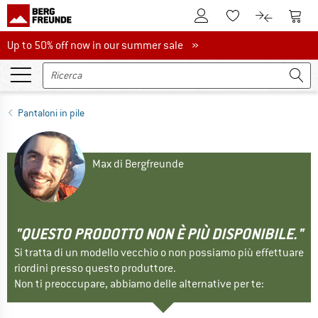
Al conto cliente
Al Ca
Alla lista promemo
Al confront
Up to 50% off now in our summer sale
Up to 50% off now in our summer sale »
Pantaloni in pile
Max di Bergfreunde
"QUESTO PRODOTTO NON È PIÙ DISPONIBILE."
Si tratta di un modello vecchio o non possiamo più effettuare
riordini presso questo produttore.
Non ti preoccupare, abbiamo delle alternative per te: