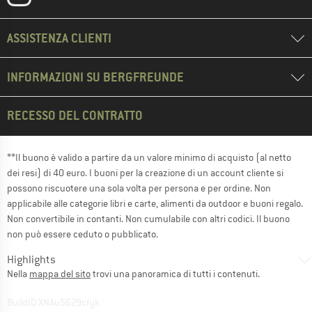
ASSISTENZA CLIENTI
INFORMAZIONI SU BERGFREUNDE
RECESSO DEL CONTRATTO
**Il buono è valido a partire da un valore minimo di acquisto (al netto
dei resi) di 40 euro. I buoni per la creazione di un account cliente si
possono riscuotere una sola volta per persona e per ordine. Non
applicabile alle categorie libri e carte, alimenti da outdoor e buoni regalo.
Non convertibile in contanti. Non cumulabile con altri codici. Il buono
non può essere ceduto o pubblicato.
Highlights
Nella
mappa del sito
trovi una panoramica di tutti i contenuti.
BuildID XNAu5629cfyk