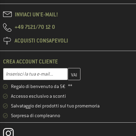
INVIACI UN'E-MAIL!
+49 7121/70 12 0
ACQUISTI CONSAPEVOLI
CREA ACCOUNT CLIENTE
Inserisci qui il tuo indirizzo e-mail e crea il tuo account cliente 
Indirizzo e-mail
Regalo di benvenuto da 5€ **
Accesso esclusivo a sconti
Salvataggio dei prodotti sul tuo promemoria
Sorpresa di compleanno