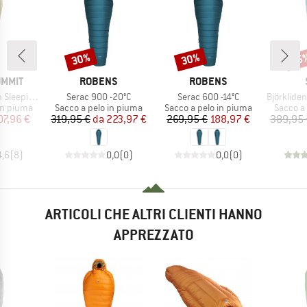
30%
30%
45
Sconto
Sconto
Scon
MARCHIO
MARCHIO
UMMIT
ROBENS
ROBENS
Articolo
Articolo
Articolo
eping Bag
Serac 900 -20°C
Serac 600 -14°C
BjörklidenSt. II H
dotti
Gruppo di prodotti
Gruppo di prodotti
Gruppo d
in piuma
Sacco a pelo in piuma
Sacco a pelo in piuma
Sacco a
ezzo
ezzo ridotto
Prezzo
Prezzo ridotto
Prezzo
Prezzo ridotto
07,96 €
319,95 €
da
223,97 €
269,95 €
188,97 €
389,95 
4,6
(
8
)
0,0
(
0
)
0,0
(
0
)
ARTICOLI CHE ALTRI CLIENTI HANNO
APPREZZATO