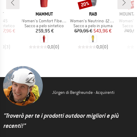
20%
15
Sconto
Scon
IO
MARCHIO
MARCHIO
MARCHI
OT
MAMMUT
RAB
MOUNTAI
Articolo
Articolo
Articolo
e 45
Women's Comfort Fiber Bag -18C
Women's Neutrino -12C / 10F
Women's Gla
dotti
Gruppo di prodotti
Gruppo di prodotti
Gruppo d
sintetico
Sacco a pelo sintetico
Sacco a pelo in piuma
Sacco a
ezzo
ezzo ridotto
Prezzo
Prezzo
Prezzo ridotto
87,96 €
259,95 €
679,95 €
543,96 €
749,9
5,0
(
3
)
0,0
(
0
)
0,0
(
0
)
Jürgen di Bergfreunde - Acquirenti
"Troverò per te i prodotti outdoor migliori e più
recenti!"