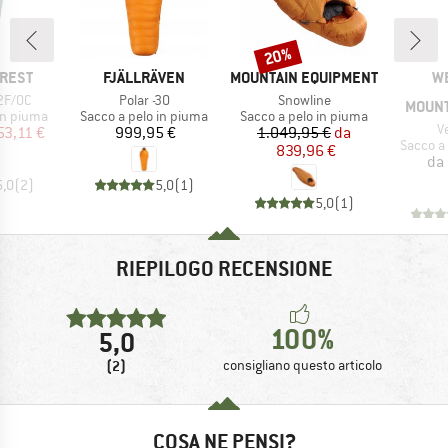
20%
Sconto
MARCHIO
MARCHIO
MA
-REST
FJÄLLRÄVEN
MOUNTAIN EQUIPMENT
W
Articolo
Articolo
2F/0C
Polar -30
Snowline
MOUNT
dotti
Gruppo di prodotti
Gruppo di prodotti
in piuma
Sacco a pelo in piuma
Sacco a pelo in piuma
Ar
V
ezzo
ezzo ridotto
Prezzo
Prezzo
Prezzo ridotto
53,11 €
999,95 €
1.049,95 €
da
Gruppo d
Sacco a
839,96 €
da
5,0
(
2
)
5,0
(
1
)
5,0
(
1
)
RIEPILOGO RECENSIONE
100%
5,0
(2)
consigliano questo articolo
COSA NE PENSI?