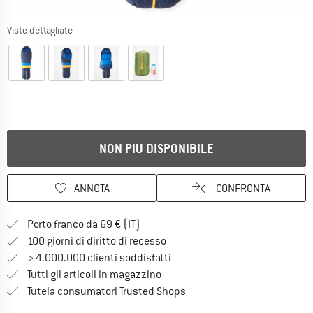
Viste dettagliate
NON PIÙ DISPONIBILE
ANNOTA
CONFRONTA
Qui trovi ulteriori informazioni sulle
Porto franco da 69 € (IT)
Vai alla politica di recesso qui 
100 giorni di diritto di recesso
> 4.000.000 clienti soddisfatti
Tutti gli articoli in magazzino
Trovi tutte le informazioni q
Tutela consumatori Trusted Shops