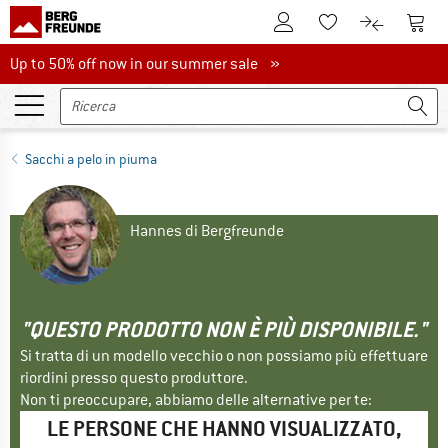
Al conto cliente
Al Ca
Alla lista promemo
Al confront
Up to 50% off now in our summer sale
Up to 50% off now in our summer sale »
Sacchi a pelo in piuma
Hannes di Bergfreunde
"QUESTO PRODOTTO NON È PIÙ DISPONIBILE."
Si tratta di un modello vecchio o non possiamo più effettuare
riordini presso questo produttore.
Non ti preoccupare, abbiamo delle alternative per te:
LE PERSONE CHE HANNO VISUALIZZATO,