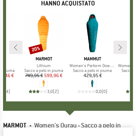
HANNO ACQUISTATO
20%
Sconto
IO
OT
MARCHIO
MARMOT
MARCHIO
MAMMUT
M
M
en
Articolo
Lithium
Articolo
Women's Perform Down Bag -10°C
Articolo
Women's Comf
dotti
in piuma
Gruppo di prodotti
Sacco a pelo in piuma
Gruppo di prodotti
Sacco a pelo in piuma
Gruppo 
Sacco a
ezzo
ezzo ridotto
65,46 €
749,95 €
Prezzo
Prezzo ridotto
599,96 €
429,95 €
Prezzo
4
4,8
(
4
)
3,0
(
2
)
0,0
(
0
)
MARMOT
-
Women's Ouray - Sacco a pelo in
piuma