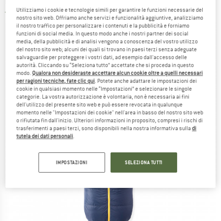
Utilizziamo i cookie e tecnologie simili per garantire le funzioni necessarie del
5,0
(2)
nostro sito web. Offriamo anche servizi e funzionalità aggiuntive, analizziamo
il nostro traffico per personalizzare i contenuti e la pubblicità e forniamo
funzioni di social media. In questo modo anche i nostri partner dei social
media, della pubblicità e di analisi vengono a conoscenza del vostro utilizzo
del nostro sito web; alcuni dei quali si trovano in paesi terzi senza adeguate
salvaguardie per proteggere i vostri dati, ad esempio dall'accesso delle
autorità. Cliccando su “Seleziona tutto” accettate che si proceda in questo
modo.
Qualora non desideraste accettare alcun cookie oltre a quelli necessari
per ragioni tecniche, fate clic qui
. Potete anche adattare le impostazioni dei
cookie in qualsiasi momento nelle “Impostazioni” e selezionare le singole
categorie. La vostra autorizzazione è volontaria, non è necessaria ai fini
dell'utilizzo del presente sito web e può essere revocata in qualunque
momento nelle "Impostazioni dei cookie" nell'area in basso del nostro sito web
o rifiutata fin dall'inizio. Ulteriori informazioni in proposito, compresi i rischi di
trasferimenti a paesi terzi, sono disponibili nella nostra informativa sulla
di
tutela dei dati personali
.
IMPOSTAZIONI
SELEZIONA TUTTI