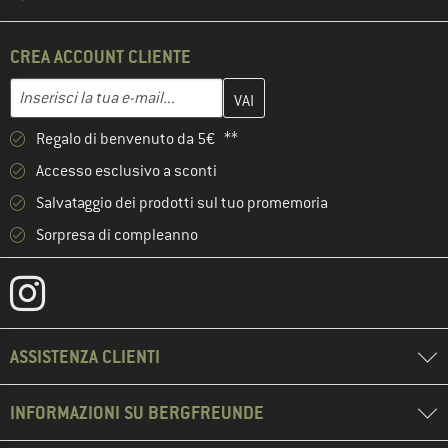
CREA ACCOUNT CLIENTE
Inserisci qui il tuo indirizzo e-mail e crea il tuo account cliente 
Indirizzo e-mail
Regalo di benvenuto da 5€ **
Accesso esclusivo a sconti
Salvataggio dei prodotti sul tuo promemoria
Sorpresa di compleanno
ASSISTENZA CLIENTI
INFORMAZIONI SU BERGFREUNDE