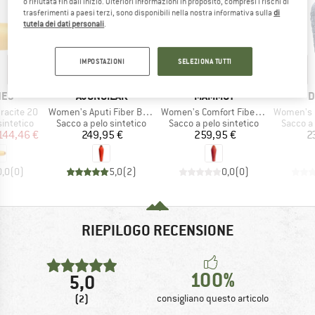
o rifiutata fin dall'inizio. Ulteriori informazioni in proposito, compresi i rischi di
trasferimenti a paesi terzi, sono disponibili nella nostra informativa sulla
di
tutela dei dati personali
.
IMPOSTAZIONI
SELEZIONA TUTTI
O
MARCHIO
MARCHIO
M
NES
AJUNGILAK
MAMMUT
D
Articolo
Articolo
Articolo
racite 20
Women's Aputi Fiber Bag -10C
Women's Comfort Fiber Bag -18C
Women's Exo
dotti
Gruppo di prodotti
Gruppo di prodotti
Gruppo d
sintetico
Sacco a pelo sintetico
Sacco a pelo sintetico
Sacco a 
ezzo
ezzo ridotto
Prezzo
Prezzo
144,46 €
249,95 €
259,95 €
2
0,0
(
0
)
5,0
(
2
)
0,0
(
0
)
RIEPILOGO RECENSIONE
100%
5,0
(2)
consigliano questo articolo