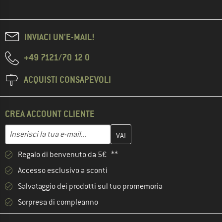
INVIACI UN'E-MAIL!
+49 7121/70 12 0
ACQUISTI CONSAPEVOLI
CREA ACCOUNT CLIENTE
Inserisci qui il tuo indirizzo e-mail e crea il tuo account cliente 
Indirizzo e-mail
Regalo di benvenuto da 5€ **
Accesso esclusivo a sconti
Salvataggio dei prodotti sul tuo promemoria
Sorpresa di compleanno