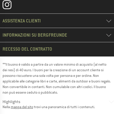
ASSISTENZA CLIENTI
INFORMAZIONI SU BERGFREUNDE
RECESSO DEL CONTRATTO
**Il buono è valido a partire da un valore minimo di acquisto (al netto
dei resi) di 40 euro. I buoni per la creazione di un account cliente si
possono riscuotere una sola volta per persona e per ordine. Non
applicabile alle categorie libri e carte, alimenti da outdoor e buoni regalo.
Non convertibile in contanti. Non cumulabile con altri codici. Il buono
non può essere ceduto o pubblicato.
Highlights
Nella
mappa del sito
trovi una panoramica di tutti i contenuti.