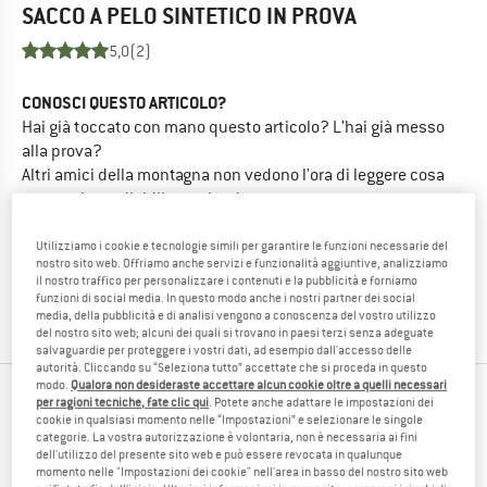
SACCO A PELO SINTETICO
IN PROVA
5,0
(2)
CONOSCI QUESTO ARTICOLO?
Hai già toccato con mano questo articolo? L'hai già messo
alla prova?
Altri amici della montagna non vedono l'ora di leggere cosa
ne pensi, condividilo con loro!
Utilizziamo i cookie e tecnologie simili per garantire le funzioni necessarie del
SCRIVI UNA RECENSIONE
nostro sito web. Offriamo anche servizi e funzionalità aggiuntive, analizziamo
il nostro traffico per personalizzare i contenuti e la pubblicità e forniamo
funzioni di social media. In questo modo anche i nostri partner dei social
ACQUISTA IL PRODOTTO
media, della pubblicità e di analisi vengono a conoscenza del vostro utilizzo
del nostro sito web; alcuni dei quali si trovano in paesi terzi senza adeguate
salvaguardie per proteggere i vostri dati, ad esempio dall'accesso delle
autorità. Cliccando su “Seleziona tutto” accettate che si proceda in questo
modo.
Qualora non desideraste accettare alcun cookie oltre a quelli necessari
LE PERSONE CHE HANNO VISUALIZZATO, HANNO
per ragioni tecniche, fate clic qui
. Potete anche adattare le impostazioni dei
cookie in qualsiasi momento nelle “Impostazioni” e selezionare le singole
ACQUISTATO
categorie. La vostra autorizzazione è volontaria, non è necessaria ai fini
dell'utilizzo del presente sito web e può essere revocata in qualunque
momento nelle "Impostazioni dei cookie" nell'area in basso del nostro sito web