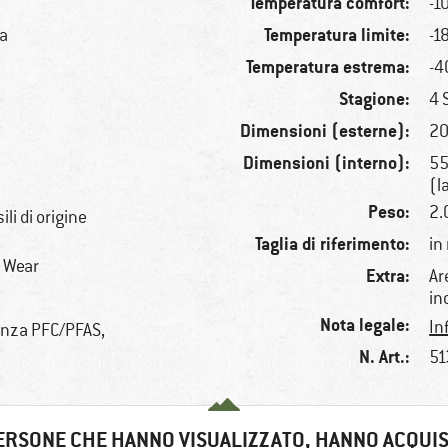
Temperatura comfort:
-1
Temperatura limite:
a
-1
Temperatura estrema:
-4
Stagione:
4 
Dimensioni (esterne):
20
Dimensioni (interno):
55
(l
Peso:
2.
li di origine
Taglia di riferimento:
in
r Wear
Extra:
Ar
in
Nota legale:
In
senza PFC/PFAS,
N. Art.:
51
ERSONE CHE HANNO VISUALIZZATO, HANNO ACQUI