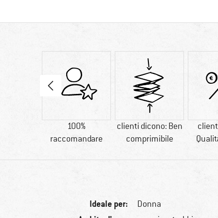
20 g
100%
clienti dicono: Ben
client
raccomandare
comprimibile
Quali
Ideale per:
Donna