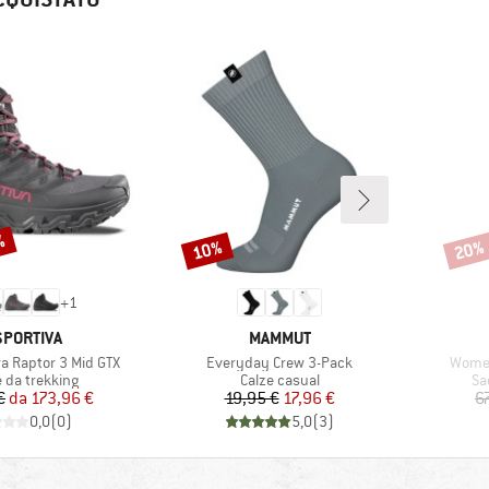
3%
10%
20%
Sconto
Scont
+
1
CHIO
MARCHIO
SPORTIVA
MAMMUT
Articolo
Artico
a Raptor 3 Mid GTX
Everyday Crew 3-Pack
Women
 di prodotti
Gruppo di prodotti
Gr
 da trekking
Calze casual
Sa
Prezzo
Prezzo ridotto
Prezzo
Prezzo ridotto
€
da
173,96 €
19,95 €
17,96 €
6
0,0
(
0
)
5,0
(
3
)