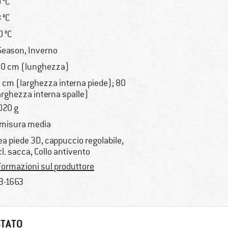
0 °C
8 °C
0 °C
Season, Inverno
0 cm (lunghezza)
 cm (larghezza interna piede); 80
arghezza interna spalle)
020 g
 misura media
ea piede 3D, cappuccio regolabile,
cl. sacca, Collo antivento
formazioni sul produttore
3-1663
STATO