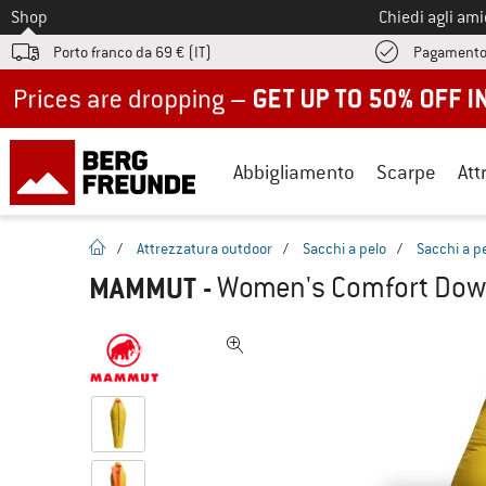
Allo
Shop
Chiedi agli am
Porto franco da 69 € (IT)
Pagamento
Up to 50% off now in our summer sale
Abbigliamento
Scarpe
Att
pagina iniziale
/
Attrezzatura outdoor
/
Sacchi a pelo
/
Sacchi a p
MAMMUT
-
Women's Comfort Down 