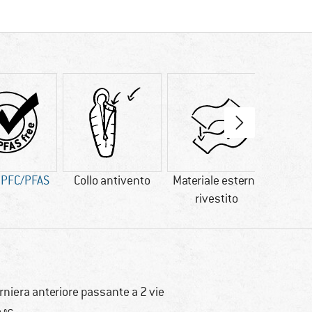
 PFC/PFAS
Collo antivento
Materiale esterno
I
rivestito
rniera anteriore passante a 2 vie