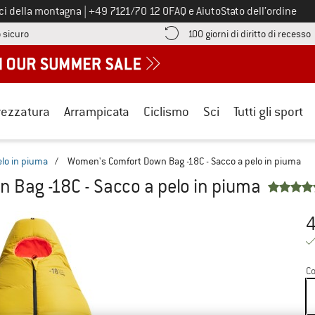
Chiamaci al numero
ici della montagna
|
+49 7121/70 12 0
FAQ e Aiuto
Stato dell’ordine
Qui trovi le informazioni di pagamento! Si apre in una casella informa
V
 sicuro
100 giorni di diritto di recesso
rezzatura
Arrampicata
Ciclismo
Sci
Tutti gli sport
elo in piuma
/
Women's Comfort Down Bag -18C - Sacco a pelo in piuma
Bag -18C - Sacco a pelo in piuma
Pr
Co