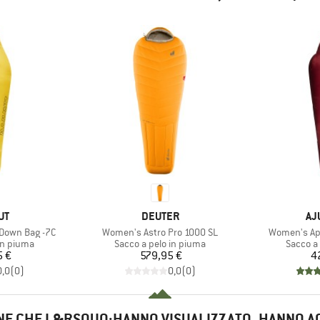
IO
MARCHIO
MA
UT
DEUTER
AJ
Articolo
Articolo
Down Bag -7C
Women's Astro Pro 1000 SL
Women's Apu
dotti
Gruppo di prodotti
Gruppo d
in piuma
Sacco a pelo in piuma
Sacco a
ezzo
Prezzo
5 €
579,95 €
4
0,0
(
0
)
0,0
(
0
)
NE CHE L&RSQUO;HANNO VISUALIZZATO, HANNO A