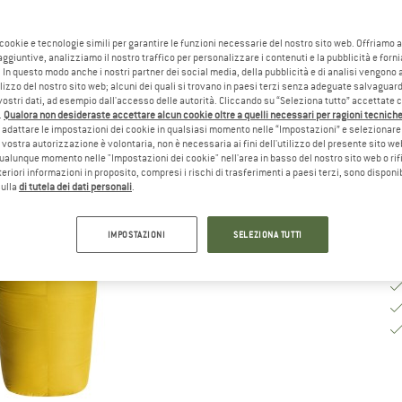
Va
 cookie e tecnologie simili per garantire le funzioni necessarie del nostro sito web. Offriamo 
aggiuntive, analizziamo il nostro traffico per personalizzare i contenuti e la pubblicità e forn
 In questo modo anche i nostri partner dei social media, della pubblicità e di analisi vengon
Te
ilizzo del nostro sito web; alcuni dei quali si trovano in paesi terzi senza adeguate salvaguard
vostri dati, ad esempio dall'accesso delle autorità. Cliccando su “Seleziona tutto” accettate 
Qu
.
Qualora non desideraste accettare alcun cookie oltre a quelli necessari per ragioni tecniche,
adattare le impostazioni dei cookie in qualsiasi momento nelle “Impostazioni” e selezionare 
 vostra autorizzazione è volontaria, non è necessaria ai fini dell'utilizzo del presente sito w
ualunque momento nelle "Impostazioni dei cookie" nell'area in basso del nostro sito web o rifi
lteriori informazioni in proposito, compresi i rischi di trasferimenti a paesi terzi, sono disponib
sulla
di tutela dei dati personali
.
IMPOSTAZIONI
SELEZIONA TUTTI