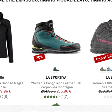
fino al 1
20%
Sconto
Sconto
IO
MARCHIO
MAR
RA
LA SPORTIVA
LA 
Articolo
Articolo
a Hooded Maglia
Women's Trango Tech Leather GTX
Women's Ultr
 prodotti
Gruppo di prodotti
Gruppo
 pile
Scarponi da montagna
Scarpe
ezzo
ezzo ridotto
Prezzo
Prezzo ridotto
19,96 €
294,95 €
235,96 €
199,95 
0,0
(
0
)
4,4
(
7
)