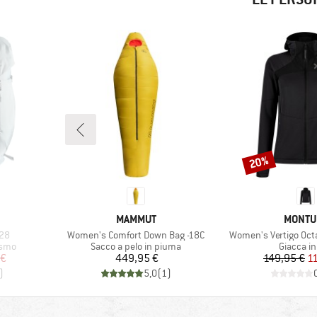
20%
Sconto
MARCHIO
MARCH
MAMMUT
MONTU
Articolo
Articolo
 28
Women's Comfort Down Bag -18C
Women's Vertigo Oct
Gruppo di prodotti
Gruppo di
ismo
Sacco a pelo in piuma
Giacca in
ridotto
Prezzo
Pr
Pr
 €
449,95 €
149,95 €
1
)
5,0
(
1
)