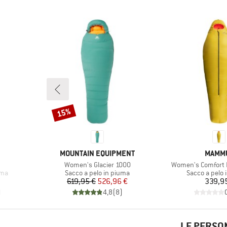
15%
Sconto
MARCHIO
MARCH
MOUNTAIN EQUIPMENT
MAMM
Articolo
Articolo
Women's Glacier 1000
Women's Comfort 
Gruppo di prodotti
Gruppo di pro
uma
Sacco a pelo in piuma
Sacco a pelo 
Prezzo
Prezzo ridotto
Pr
619,95 €
526,96 €
339,9
)
4,8
(
8
)
LE PERSO