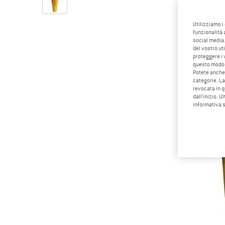
Utilizziamo i
funzionalità 
social media.
del vostro ut
proteggere i 
questo modo
Potete anche 
categorie. La
revocata in q
dall'inizio. U
informativa 