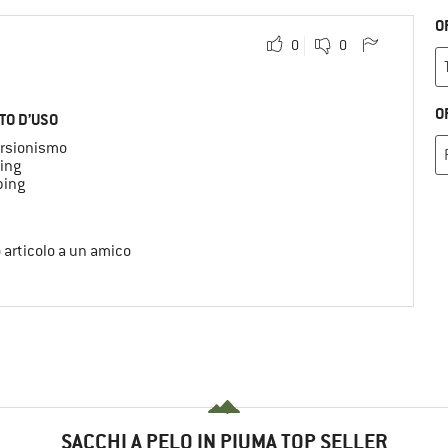
O
0
0
O
TO D’USO
rsionismo
ing
ing
o articolo a un amico
SACCHI A PELO IN PIUMA TOP SELLER