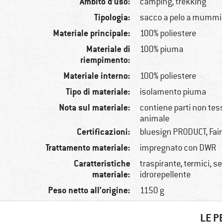
Ambito d’uso:
camping, trekking
Tipologia:
sacco a pelo a mummi
Materiale principale:
100% poliestere
Materiale di
100% piuma
riempimento:
Materiale interno:
100% poliestere
Tipo di materiale:
isolamento piuma
Nota sul materiale:
contiene parti non tessi
animale
Certificazioni:
bluesign PRODUCT, Fai
Trattamento materiale:
impregnato con DWR
Caratteristiche
traspirante, termici, 
materiale:
idrorepellente
Peso netto all’origine:
1150 g
LE P