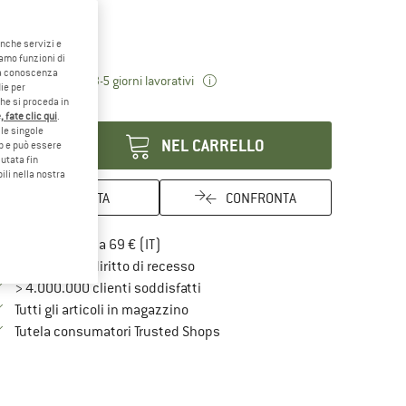
riante:
M - Zip: Mid
M - Zip: Mid
anche servizi e
iamo funzioni di
o a conoscenza
Il link si apre in una casella inf
mpi di consegna: 3-5 giorni lavorativi
ie per
che si proceda in
antità:
 fate clic qui
.
le singole
NEL CARRELLO
eb e può essere
utata fin
ili nella nostra
ANNOTA
CONFRONTA
Qui trovi ulteriori informazioni sulle spe
Porto franco da 69 € (IT)
Vai alla politica di recesso qui Si a
100 giorni di diritto di recesso
> 4.000.000 clienti soddisfatti
Tutti gli articoli in magazzino
Trovi tutte le informazioni qui!
Tutela consumatori Trusted Shops