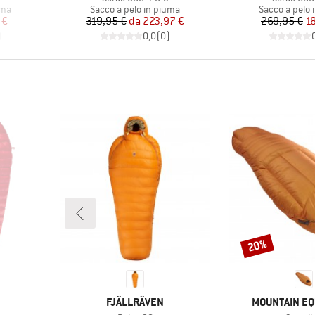
Gruppo di prodotti
Gruppo di pro
uma
Sacco a pelo in piuma
Sacco a pelo 
ridotto
Prezzo
Prezzo ridotto
Pr
Pr
 €
319,95 €
da
223,97 €
269,95 €
1
)
0,0
(
0
)
20%
Sconto
MARCHIO
MARCHIO
FJÄLLRÄVEN
MOUNTAIN E