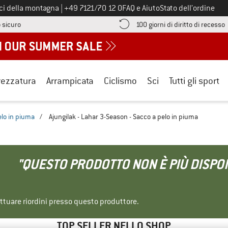
Chiamaci al numero
ici della montagna
|
+49 7121/70 12 0
FAQ e Aiuto
Stato dell’ordine
Qui trovi le informazioni di pagamento! Si apre in una casella informa
V
 sicuro
100 giorni di diritto di recesso
rezzatura
Arrampicata
Ciclismo
Sci
Tutti gli sport
elo in piuma
/
Ajungilak - Lahar 3-Season - Sacco a pelo in piuma
"QUESTO PRODOTTO NON È PIÙ DISPON
ettuare riordini presso questo produttore.
TOP SELLER NELLO SHOP