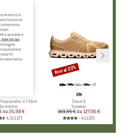
anche servizi e
iamo funzioni di
o a conoscenza
ie per
che si proceda in
 fate clic qui
.
le singole
eb e può essere
utata fin
ili nella nostra
5%
fino al 20%
Sconto
+
4
+
8
CHIO
ER PEAK
MARCHIO
ON
ineconeHe. II T-Shirt
Articolo
Cloud 6
po di prodotti
lia merino
Gruppo di prodotti
Sneaker
€
da
Prezzo
Prezzo ridotto
26,98 €
159,95 €
da
Prezzo
Prezzo ridotto
127,96 €
4,5
(
117
)
4,1
(
23
)