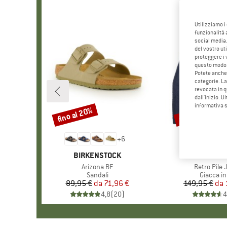
Utilizziamo i
funzionalità 
social media.
del vostro ut
proteggere i 
questo modo
Potete anche 
categorie. La
revocata in q
dall'inizio. U
informativa 
fino al 20%
fino al 32%
Sconto
Sconto
+
6
MARCHIO
BIRKENSTOCK
MARCHI
PATAGO
Articolo
Arizona BF
Articolo
Retro Pile 
Gruppo di prodotti
Sandali
Gruppo di
Giacca in
89,95 €
da
Prezzo
Prezzo ridotto
71,96 €
149,95 €
da
Pr
Pr
4,8
(
20
)
4