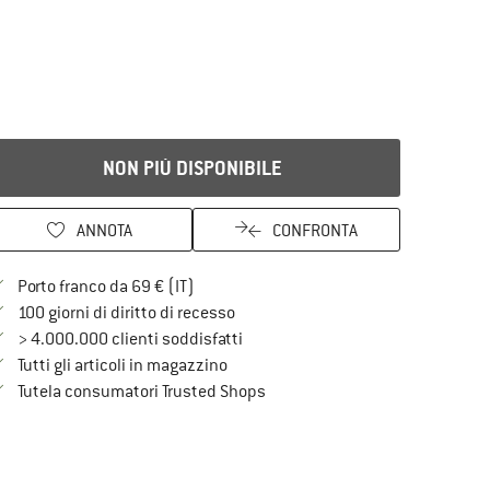
NON PIÙ DISPONIBILE
ANNOTA
CONFRONTA
Qui trovi ulteriori informazioni sulle spe
Porto franco da 69 € (IT)
Vai alla politica di recesso qui Si a
100 giorni di diritto di recesso
> 4.000.000 clienti soddisfatti
Tutti gli articoli in magazzino
Trovi tutte le informazioni qui!
Tutela consumatori Trusted Shops