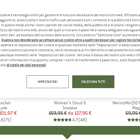
 cookie e tecnologie simili per garantire le funzioni necessarie del nostro sito web. Offriamo 
aggiuntive, analizziamo il nostro traffico per personalizzare i contenuti e la pubblicità e forn
 In questo modo anche i nostri partner dei social media, della pubblicità e di analisi vengon
ilizzo del nostro sito web; alcuni dei quali si trovano in paesi terzi senza adeguate salvaguard
vostri dati, ad esempio dall'accesso delle autorità. Cliccando su “Seleziona tutto” accettate 
.
Qualora non desideraste accettare alcun cookie oltre a quelli necessari per ragioni tecniche,
adattare le impostazioni dei cookie in qualsiasi momento nelle “Impostazioni” e selezionare 
 vostra autorizzazione è volontaria, non è necessaria ai fini dell'utilizzo del presente sito w
ualunque momento nelle "Impostazioni dei cookie" nell'area in basso del nostro sito web o rifi
lteriori informazioni in proposito, compresi i rischi di trasferimenti a paesi terzi, sono disponib
sulla
di tutela dei dati personali
.
fino al 20%
fino al 5
Sconto
Sconto
IMPOSTAZIONI
SELEZIONA TUTTI
+
1
+
9
O
NIA
MARCHIO
ON
MAR
HEB
Jacket
Articolo
Women's Cloud 6
Articolo
MerinoMix150 P
 prodotti
 pile
Gruppo di prodotti
Sneaker
Grup
Mag
ezzo
ezzo ridotto
101,97 €
159,95 €
da
Prezzo
Prezzo ridotto
127,96 €
59,95 
,6
(
71
)
4,7
(
48
)