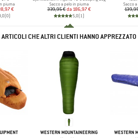
dotti
Gruppo di prodotti
Gruppo d
in piuma
Sacco a pelo in piuma
Sacco a
ezzo
ezzo ridotto
Prezzo
Prezzo ridotto
88,97 €
339,95 €
da
186,97 €
139,95
0,0
(
0
)
5,0
(
1
)
ARTICOLI CHE ALTRI CLIENTI HANNO APPREZZATO
MARCHIO
MARCHIO
QUIPMENT
WESTERN MOUNTAINEERING
WESTERN M