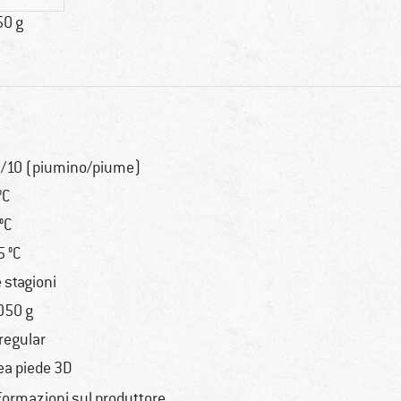
50 g
/10 (piumino/piume)
°C
 °C
5 °C
e stagioni
050 g
 regular
ea piede 3D
formazioni sul produttore