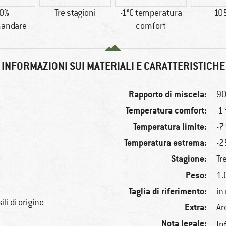
0%
Tre stagioni
-1°C temperatura
10
andare
comfort
INFORMAZIONI SUI MATERIALI E CARATTERISTICHE
Rapporto di miscela:
90
Temperatura comfort:
-1 
Temperatura limite:
-7
Temperatura estrema:
-2
Stagione:
Tr
Peso:
1.
Taglia di riferimento:
in
li di origine
Extra:
Ar
Nota legale:
In