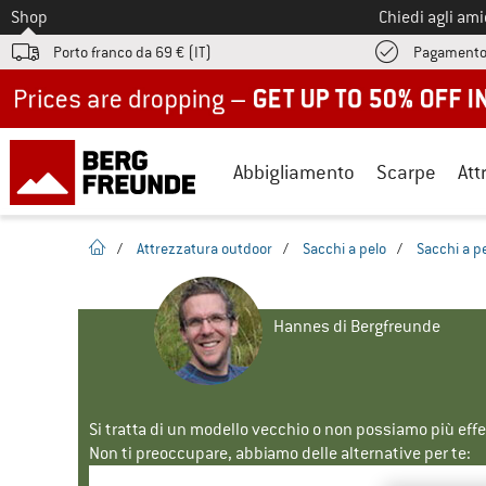
Allo
Shop
Chiedi agli am
Porto franco da 69 € (IT)
Pagamento
Up to 50% off now in our summer sale
Abbigliamento
Scarpe
Att
pagina iniziale
/
Attrezzatura outdoor
/
Sacchi a pelo
/
Sacchi a p
Hannes di Bergfreunde
Si tratta di un modello vecchio o non possiamo più eff
Non ti preoccupare, abbiamo delle alternative per te: