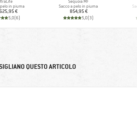
rticolo
Articolo
ltraLite
Sequoia MF
i prodotti
Gruppo di prodotti
Gr
 pelo in piuma
Sacco a pelo in piuma
Sa
Prezzo
Prezzo
625,95 €
854,95 €
5,0
(
6
)
5,0
(
3
)
SIGLIANO QUESTO ARTICOLO