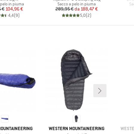
i prodotti
Gruppo di prodotti
Gr
 pelo in piuma
Sacco a pelo in piuma
Sa
Prezzo
Prezzo ridotto
Prezzo
Prezzo ridotto
 €
104,96 €
289,95 €
da
188,47 €
4,4
(
9
)
5,0
(
2
)
MARCHIO
MARCH
OUNTAINEERING
WESTERN MOUNTAINEERING
WESTE