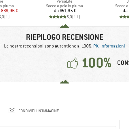
o
Articolo
A
ne
VersaLite
U
dotti
Gruppo di prodotti
Gruppo d
in piuma
Sacco a pelo in piuma
Sacco a
ezzo
ezzo ridotto
Prezzo
839,96 €
da
651,95 €
da
5,0
(
1
)
5,0
(
11
)
RIEPILOGO RECENSIONE
Le nostre recensioni sono autentiche al 100%.
Più informazioni
100%
CON
CONDIVIDI UN'IMMAGINE