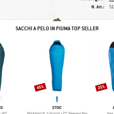
N. Art.:
51
SACCHI A PELO IN PIUMA TOP SELLER
45%
25%
Sconto
Sconto
IO
MARCHIO
NS
STOIC
Articolo
Artic
-14°C
BjörklidenSt. II Hybrid +2°C Sleeping Bag
Ibex 