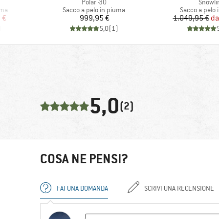
Articolo
Articol
Polar -30
Snowli
Gruppo di prodotti
Gruppo di pro
uma
Sacco a pelo in piuma
Sacco a pelo 
ridotto
Prezzo
Pr
Pr
 €
999,95 €
1.049,95 €
da
)
5,0
(
1
)
5,0
(2)
COSA NE PENSI?
FAI UNA DOMANDA
SCRIVI UNA RECENSIONE