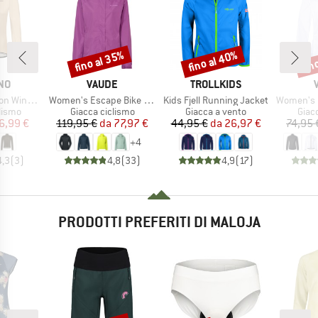
fino al 35%
fino al 40%
fin
Sconto
Sconto
Scon
IO
MARCHIO
MARCHIO
NO
VAUDE
TROLLKIDS
Articolo
Articolo
Articolo
ndbreaker
Women's Escape Bike Light Jacket
Kids Fjell Running Jacket
Women's Mat
prodotti
Gruppo di prodotti
Gruppo di prodotti
Grupp
lismo
Giacca ciclismo
Giacca a vento
Giac
ezzo
ezzo ridotto
Prezzo
Prezzo ridotto
Prezzo
Prezzo ridotto
6,99 €
119,95 €
da
77,97 €
44,95 €
da
26,97 €
74,95 
+
4
4,3
(
3
)
4,8
(
33
)
4,9
(
17
)
PRODOTTI PREFERITI DI MALOJA