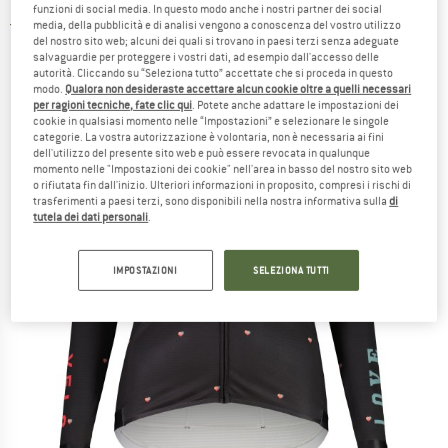
funzioni di social media. In questo modo anche i nostri partner dei social
media, della pubblicità e di analisi vengono a conoscenza del vostro utilizzo
5,0
(1)
del nostro sito web; alcuni dei quali si trovano in paesi terzi senza adeguate
salvaguardie per proteggere i vostri dati, ad esempio dall'accesso delle
autorità. Cliccando su “Seleziona tutto” accettate che si proceda in questo
modo.
Qualora non desideraste accettare alcun cookie oltre a quelli necessari
per ragioni tecniche, fate clic qui
. Potete anche adattare le impostazioni dei
cookie in qualsiasi momento nelle “Impostazioni” e selezionare le singole
categorie. La vostra autorizzazione è volontaria, non è necessaria ai fini
dell'utilizzo del presente sito web e può essere revocata in qualunque
momento nelle "Impostazioni dei cookie" nell'area in basso del nostro sito web
o rifiutata fin dall'inizio. Ulteriori informazioni in proposito, compresi i rischi di
trasferimenti a paesi terzi, sono disponibili nella nostra informativa sulla
di
tutela dei dati personali
.
IMPOSTAZIONI
SELEZIONA TUTTI