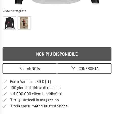
Viste dettagliate
NON PIÙ DISPONIBILE
ANNOTA
CONFRONTA
Qui trovi ulteriori informazioni sulle
Porto franco da 69 € (IT)
Vai alla politica di recesso qui 
100 giorni di diritto di recesso
> 4.000.000 clienti soddisfatti
Tutti gli articoli in magazzino
Trovi tutte le informazioni q
Tutela consumatori Trusted Shops