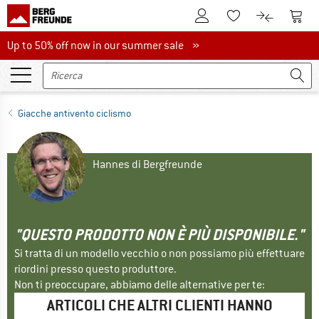
Al conto cliente
Al Ca
Alla lista promemo
Al confront
Up to 50% off now in our summer sale
Up to 50% off now in our summer sale »
Giacche antivento ciclismo
Hannes di Bergfreunde
"QUESTO PRODOTTO NON È PIÙ DISPONIBILE."
Si tratta di un modello vecchio o non possiamo più effettuare
riordini presso questo produttore.
Non ti preoccupare, abbiamo delle alternative per te:
ARTICOLI CHE ALTRI CLIENTI HANNO