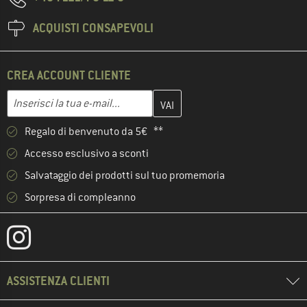
ACQUISTI CONSAPEVOLI
CREA ACCOUNT CLIENTE
Inserisci qui il tuo indirizzo e-mail e crea il tuo account cliente 
Indirizzo e-mail
Regalo di benvenuto da 5€ **
Accesso esclusivo a sconti
Salvataggio dei prodotti sul tuo promemoria
Sorpresa di compleanno
ASSISTENZA CLIENTI