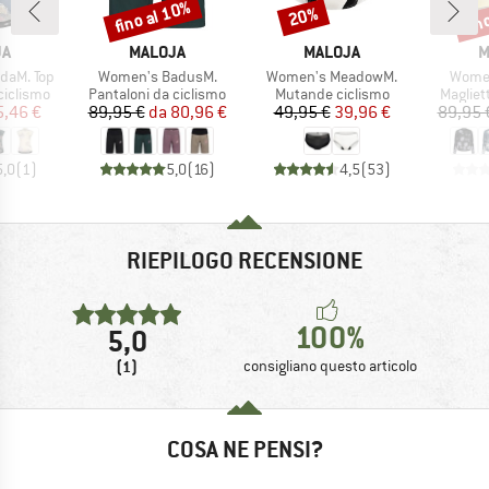
fino al 10%
fin
20%
Sconto
Sconto
Scon
IO
MARCHIO
MARCHIO
M
JA
MALOJA
MALOJA
M
Articolo
Articolo
Artico
daM. Top
Women's BadusM.
Women's MeadowM.
Women
odotti
Gruppo di prodotti
Gruppo di prodotti
Gruppo 
ciclismo
Pantaloni da ciclismo
Mutande ciclismo
Magliet
ezzo
ezzo ridotto
Prezzo
Prezzo ridotto
Prezzo
Prezzo ridotto
5,46 €
89,95 €
da
80,96 €
49,95 €
39,96 €
89,95 
5,0
(
1
)
5,0
(
16
)
4,5
(
53
)
RIEPILOGO RECENSIONE
100%
5,0
(1)
consigliano questo articolo
COSA NE PENSI?