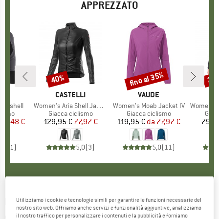
APPREZZATO
fino al 35%
40%
20
Sconto
Sconto
Scon
HIO
O
MARCHIO
CASTELLI
MARCHIO
VAUDE
M
C
oftshell
Articolo
Women's Aria Shell Jacket
Articolo
Women's Moab Jacket IV
Articolo
Women's Squad
prodotti
lismo
Gruppo di prodotti
Giacca ciclismo
Gruppo di prodotti
Giacca ciclismo
Grup
Giac
ezzo
ezzo ridotto
70,48 €
129,95 €
Prezzo
Prezzo ridotto
77,97 €
119,95 €
da
Prezzo
Prezzo ridotto
77,97 €
79,9
5,0
(
1
)
5,0
(
3
)
5,0
(
11
)
MALOJA
-
Women's ToadstoolM. 1/1 - Giacca
Utilizziamo i cookie e tecnologie simili per garantire le funzioni necessarie del
nostro sito web. Offriamo anche servizi e funzionalità aggiuntive, analizziamo
ciclismo
il nostro traffico per personalizzare i contenuti e la pubblicità e forniamo