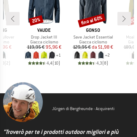
fino al 60%
20%
20
Sconto
Sconto
Scon
O
MARCHIO
MARCHIO
ING
VAUDE
GONSO
Articolo
Articolo
Artico
Pullover
Drop Jacket III
Save Jacket Essential
Moab 
prodotti
Gruppo di prodotti
Gruppo di prodotti
Grupp
lismo
Giacca ciclismo
Giacca ciclismo
Giac
ezzo
ezzo ridotto
Prezzo
Prezzo ridotto
Prezzo
Prezzo ridotto
9,96 €
119,95 €
95,96 €
129,95 €
da
51,98 €
189,9
+
1
+
2
5,0
(
2
)
4,4
(
10
)
4,3
(
8
)
Jürgen di Bergfreunde - Acquirenti
"Troverò per te i prodotti outdoor migliori e più