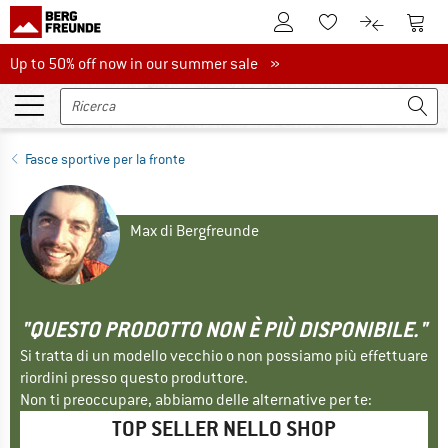
Al conto cliente
Al Ca
Alla lista promemo
Al confront
Up to 50% off now in our summer sale
Up to 50% off now in our summer sale »
Fasce sportive per la fronte
Max di Bergfreunde
"QUESTO PRODOTTO NON È PIÙ DISPONIBILE."
Si tratta di un modello vecchio o non possiamo più effettuare
riordini presso questo produttore.
Non ti preoccupare, abbiamo delle alternative per te:
TOP SELLER NELLO SHOP