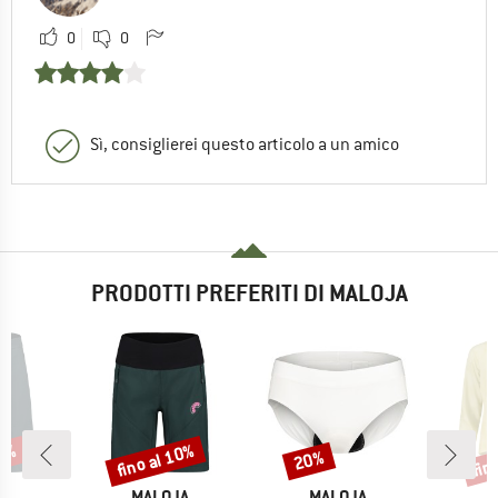
0
0
Sì, consiglierei questo articolo a un amico
PRODOTTI PREFERITI DI MALOJA
35%
fino al 10%
fin
20%
Sconto
Sconto
Scon
IO
MARCHIO
MARCHIO
M
JA
MALOJA
MALOJA
M