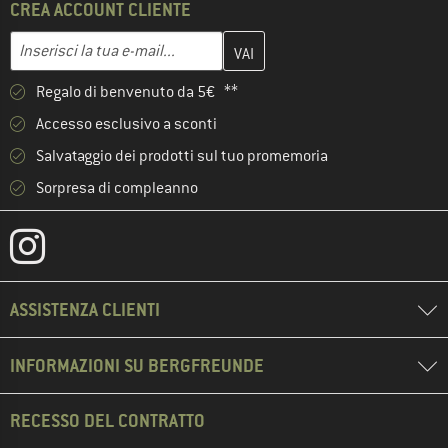
CREA ACCOUNT CLIENTE
Inserisci qui il tuo indirizzo e-mail e crea il tuo account cliente 
Indirizzo e-mail
Regalo di benvenuto da 5€ **
Accesso esclusivo a sconti
Salvataggio dei prodotti sul tuo promemoria
Sorpresa di compleanno
ASSISTENZA CLIENTI
INFORMAZIONI SU BERGFREUNDE
RECESSO DEL CONTRATTO