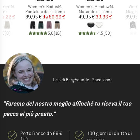
Articolo
Articolo
Artico
ihornM.
Women's BadusM.
Women's MeadowM.
Women
i prodotti
Gruppo di prodotti
Gruppo di prodotti
Gruppo 
cini
Pantaloni da ciclismo
Mutande ciclismo
Magliet
ezzo
ezzo ridotto
Prezzo
Prezzo ridotto
Prezzo
Prezzo ridotto
55,22 €
89,95 €
da
80,96 €
49,95 €
39,96 €
89,95 
0,0
(
0
)
5,0
(
16
)
4,5
(
53
)
Lisa di Bergfreunde - Spedizione
"Faremo del nostro meglio affinché tu riceva il tuo
pacco al più presto."
Porto franco da 69 €
100 giorni di diritto di
(IT)
recesso