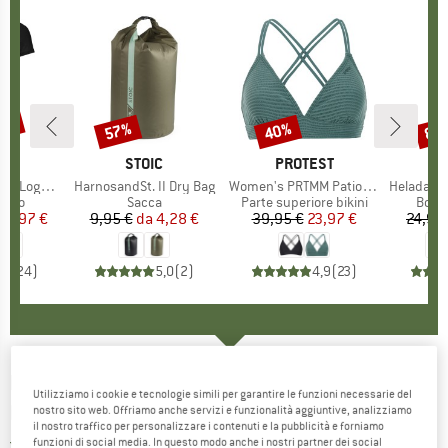
30%
57%
40%
80
Sconto
Sconto
Scon
IO
OX
MARCHIO
STOIC
MARCHIO
PROTEST
o T-Shirt
Articolo
HarnosandSt. II Dry Bag
Articolo
Women's PRTMM Patio Triangle
Articolo
HeladagenSt. Insulated
 prodotti
rino
Gruppo di prodotti
Sacca
Gruppo di prodotti
Parte superiore bikini
Grupp
Botti
ezzo
ezzo ridotto
62,97 €
9,95 €
da
Prezzo
Prezzo ridotto
4,28 €
39,95 €
Prezzo
Prezzo ridotto
23,97 €
24,95
,7
(
24
)
5,0
(
2
)
4,9
(
23
)
MALOJA
-
SeidelbastM. - Fascia sportiva per
Utilizziamo i cookie e tecnologie simili per garantire le funzioni necessarie del
la fronte
nostro sito web. Offriamo anche servizi e funzionalità aggiuntive, analizziamo
il nostro traffico per personalizzare i contenuti e la pubblicità e forniamo
funzioni di social media. In questo modo anche i nostri partner dei social
4,0
(1)