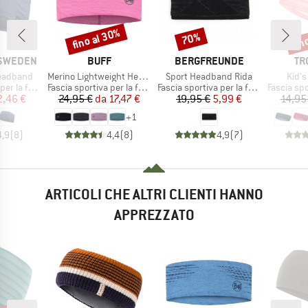
fino al 30%
fin
70%
Sconto
Sconto
Scon
MARCHIO
MARCHIO
MA
 SWEDEN
BUFF
BERGFREUNDE
TR
Articolo
Articolo
Artic
eadband
Merino Lightweight Headband
Sport Headband Rida
Kid'
tti
Gruppo di prodotti
Gruppo di prodotti
Gruppo di
la fronte
Fascia sportiva per la fronte
Fascia sportiva per la fronte
Fascia sporti
ezzo
ezzo ridotto
Prezzo
Prezzo ridotto
Prezzo
Prezzo ridotto
2,46 €
24,95 €
da
17,47 €
19,95 €
5,99 €
14,95
+
1
4,9
(
8
)
4,4
(
8
)
4,9
(
7
)
ARTICOLI CHE ALTRI CLIENTI HANNO
APPREZZATO