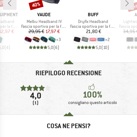
35%
fin
40%
Sconto
Scon
MARCHIO
MARCHIO
M
QUIPMENT
VAUDE
BUFF
A
Articolo
Articolo
Articolo
eadband
Melbu Headband IV
Dryflx Headband
Lightw
tti
Gruppo di prodotti
Gruppo di prodotti
Gruppo di
la fronte
Fascia sportiva per la fronte
Fascia sportiva per la fronte
Fascia sporti
ezzo
ezzo ridotto
Prezzo
Prezzo ridotto
Prezzo
12,97 €
29,95 €
17,97 €
21,80 €
34,95 
+
3
+
2
5,0
(
4
)
5,0
(
6
)
5,0
(
10
)
RIEPILOGO RECENSIONE
100%
4,0
(1)
consigliano questo articolo
COSA NE PENSI?