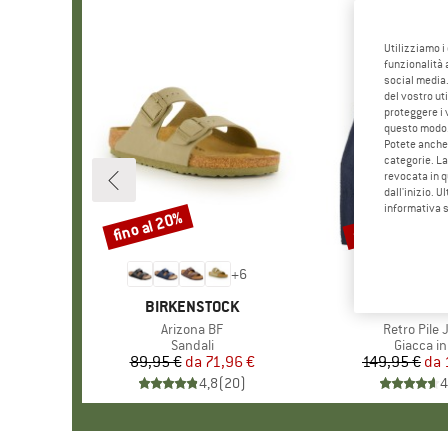
Utilizziamo i
funzionalità 
social media.
del vostro ut
proteggere i 
questo modo
Potete anche 
categorie. La
revocata in q
dall'inizio. U
informativa 
fino al 20%
fino al 32%
Sconto
Sconto
+
6
MARCHIO
BIRKENSTOCK
MARCHI
PATAGO
Articolo
Arizona BF
Articolo
Retro Pile 
Gruppo di prodotti
Sandali
Gruppo di
Giacca in
89,95 €
da
Prezzo
Prezzo ridotto
71,96 €
149,95 €
da
Pr
Pr
4,8
(
20
)
4