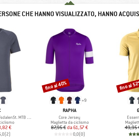
ERSONE CHE HANNO VISUALIZZATO, HANNO ACQUI
fino al 40%
fino al 5
Sconto
Sconto
+
9
HIO
MARCHIO
C
RAPHA
Articolo
Articol
alenSt. MTB S/S
Core Jersey
Essent
odotti
Gruppo di prodotti
Gruppo 
ciclismo
Maglietta da ciclismo
Magliet
ezzo
ezzo ridotto
Prezzo
Prezzo ridotto
3,82 €
87,95 €
da
61,57 €
49,95 
5,0
(
2
)
0,0
(
0
)