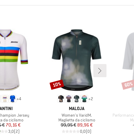
R
10%
60%
Sconto
Scont
+
4
+
2
ARCHIO
MARCHIO
ANTINI
MALOJA
Articolo
Articolo
Champion Jersey
Women's VaridM.
PerformanceMer
di prodotti
Gruppo di prodotti
Gr
ta da ciclismo
Maglietta da ciclismo
Ma
Prezzo
Prezzo ridotto
Prezzo
Prezzo ridotto
5 €
70,16 €
99,95 €
89,96 €
3,0
(
2
)
0,0
(
0
)