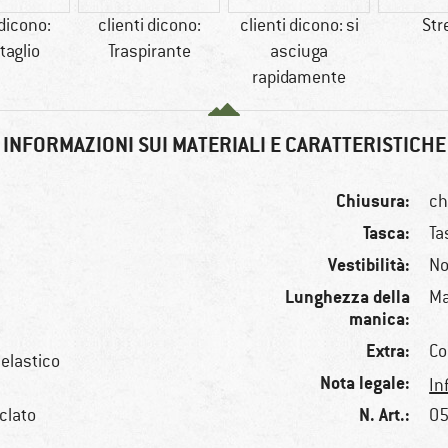
 dicono:
clienti dicono:
clienti dicono: si
Str
taglio
Traspirante
asciuga
rapidamente
INFORMAZIONI SUI MATERIALI E CARATTERISTICHE
Chiusura:
ch
Tasca:
Ta
Vestibilità:
No
Lunghezza della
Ma
manica:
e
Extra:
Co
 elastico
Nota legale:
In
N. Art.:
iclato
05