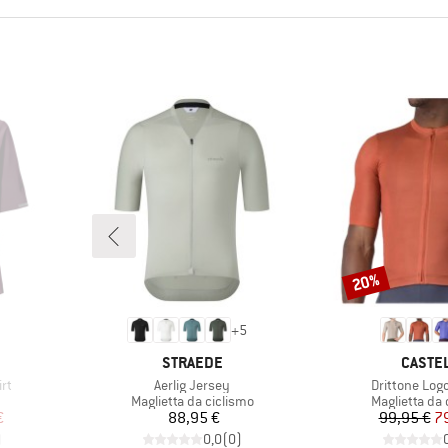
20%
Sconto
+
5
MARCHIO
MARCH
STRAEDE
CASTEL
Articolo
Articolo
rt
Aerlig Jersey
Drittone Log
rodotti
Gruppo di prodotti
Gruppo di pr
Maglietta da ciclismo
Maglietta da 
ridotto
Prezzo
Pr
Pr
€
88,95 €
99,95 €
7
)
0,0
(
0
)