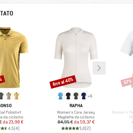
STATO
2%
fino al 40%
57%
Sconto
Scont
+
6
MARCHIO
MARCHIO
GONSO
RAPHA
o
Articolo
Articolo
ial Poloshirt
Women's Core Jersey
Women's Perform
di prodotti
Gruppo di prodotti
Gr
ta da ciclismo
Maglietta da ciclismo
Ma
Prezzo
Prezzo ridotto
Prezzo
Prezzo ridotto
€
da
23,98 €
84,95 €
da
59,37 €
4,5
(
4
)
5,0
(
2
)