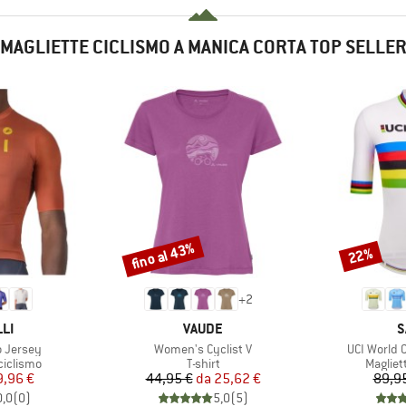
MAGLIETTE CICLISMO A MANICA CORTA TOP SELLE
fino al 43%
22%
Sconto
Sconto
+
2
IO
MARCHIO
M
LI
VAUDE
S
Articolo
Articolo
o Jersey
Women's Cyclist V
UCI World 
odotti
Gruppo di prodotti
Gruppo 
ciclismo
T-shirt
Magliet
ezzo
ezzo ridotto
Prezzo
Prezzo ridotto
9,96 €
44,95 €
da
25,62 €
89,9
0,0
(
0
)
5,0
(
5
)