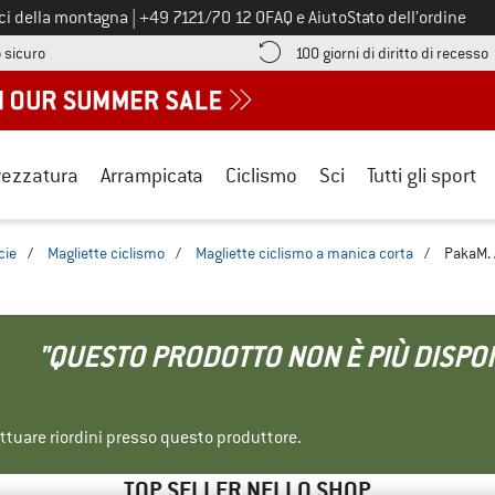
Chiamaci al numero
ici della montagna
|
+49 7121/70 12 0
FAQ e Aiuto
Stato dell’ordine
Qui trovi le informazioni di pagamento! Si apre in una casella informa
V
 sicuro
100 giorni di diritto di recesso
rezzatura
Arrampicata
Ciclismo
Sci
Tutti gli sport
cie
/
Magliette ciclismo
/
Magliette ciclismo a manica corta
/
PakaM. 
"QUESTO PRODOTTO NON È PIÙ DISPON
ettuare riordini presso questo produttore.
TOP SELLER NELLO SHOP