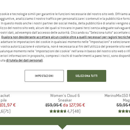
 cookie e tecnologie simili per garantire le funzioni necessarie del nostro sito web. Offriamo 
aggiuntive, analizziamo il nostro traffico per personalizzare i contenuti e la pubblicità e forn
 In questo modo anche i nostri partner dei social media, della pubblicità e di analisi vengon
ilizzo del nostro sito web; alcuni dei quali si trovano in paesi terzi senza adeguate salvaguard
vostri dati, ad esempio dall'accesso delle autorità. Cliccando su “Seleziona tutto” accettate 
.
Qualora non desideraste accettare alcun cookie oltre a quelli necessari per ragioni tecniche,
adattare le impostazioni dei cookie in qualsiasi momento nelle “Impostazioni” e selezionare 
 vostra autorizzazione è volontaria, non è necessaria ai fini dell'utilizzo del presente sito w
ualunque momento nelle "Impostazioni dei cookie" nell'area in basso del nostro sito web o rifi
lteriori informazioni in proposito, compresi i rischi di trasferimenti a paesi terzi, sono disponib
sulla
di tutela dei dati personali
.
fino al 20%
fino al 5
Sconto
Sconto
IMPOSTAZIONI
SELEZIONA TUTTI
+
1
+
9
O
NIA
MARCHIO
ON
MAR
HEB
Jacket
Articolo
Women's Cloud 6
Articolo
MerinoMix150 P
 prodotti
 pile
Gruppo di prodotti
Sneaker
Grup
Mag
ezzo
ezzo ridotto
101,97 €
159,95 €
da
Prezzo
Prezzo ridotto
127,96 €
59,95 
,6
(
71
)
4,7
(
48
)