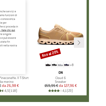
anche servizi e
iamo funzioni di
o a conoscenza
ie per
che si proceda in
 fate clic qui
.
le singole
eb e può essere
utata fin
ili nella nostra
5%
fino al 20%
Sconto
+
4
+
8
CHIO
ER PEAK
MARCHIO
ON
ineconeHe. II T-Shirt
Articolo
Cloud 6
po di prodotti
lia merino
Gruppo di prodotti
Sneaker
€
da
Prezzo
Prezzo ridotto
26,98 €
159,95 €
da
Prezzo
Prezzo ridotto
127,96 €
4,5
(
118
)
4,1
(
23
)