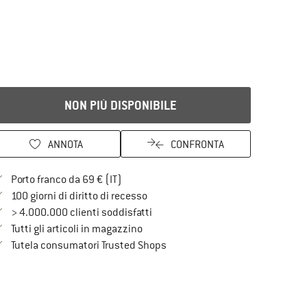
NON PIÙ DISPONIBILE
ANNOTA
CONFRONTA
Qui trovi ulteriori informazioni sulle spe
Porto franco da 69 € (IT)
Vai alla politica di recesso qui Si a
100 giorni di diritto di recesso
> 4.000.000 clienti soddisfatti
Tutti gli articoli in magazzino
Trovi tutte le informazioni qui!
Tutela consumatori Trusted Shops