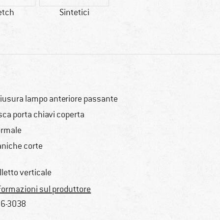
etch
Sintetici
iusura lampo anteriore passante
sca porta chiavi coperta
rmale
niche corte
lletto verticale
formazioni sul produttore
6-3038