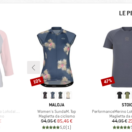
LE P
10%
47%
Sconto
Sconto
MARCHIO
MARC
MALOJA
STOI
Articolo
Articolo
 MTB 3/4 Tee
Women's SundaM. Top
PerformanceMerino Lofsd
Gruppo di prodotti
Gruppo di pr
smo
Maglietta da ciclismo
Maglietta da 
ridotto
Prezzo
Prezzo ridotto
Pr
Pr
€
94,95 €
85,46 €
44,95 €
2
)
5,0
(
1
)