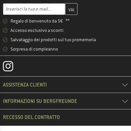
Inserisci qui il tuo indirizzo e-mail e crea il tuo account cliente 
Indirizzo e-mail
Regalo di benvenuto da 5€ **
Accesso esclusivo a sconti
Salvataggio dei prodotti sul tuo promemoria
Sorpresa di compleanno
ASSISTENZA CLIENTI
INFORMAZIONI SU BERGFREUNDE
RECESSO DEL CONTRATTO