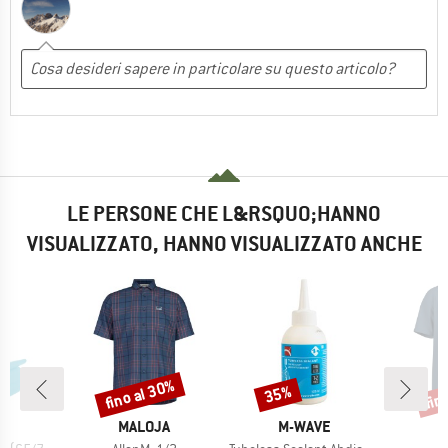
LE PERSONE CHE L&RSQUO;HANNO
VISUALIZZATO, HANNO VISUALIZZATO ANCHE
fino al 30%
fin
35%
Sconto
Sconto
Scon
IO
MARCHIO
MARCHIO
M
VE
MALOJA
M-WAVE
M