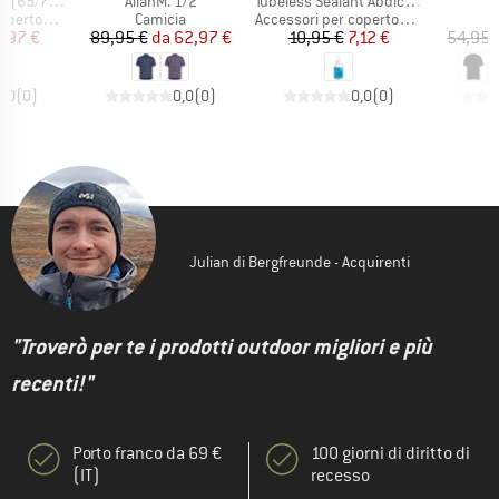
Articolo
Articolo
A
5/75-622)
AllanM. 1/2
Tubeless Sealant Abdichtflüssigkeit
B
tti
Gruppo di prodotti
Gruppo di prodotti
amere d’aria
Camicia
Accessori per copertoni e camere d’aria
ezzo
ezzo ridotto
Prezzo
Prezzo ridotto
Prezzo
Prezzo ridotto
,97 €
89,95 €
da
62,97 €
10,95 €
7,12 €
54,95 
0,0
(
0
)
0,0
(
0
)
0,0
(
0
)
Julian di Bergfreunde - Acquirenti
"Troverò per te i prodotti outdoor migliori e più
recenti!"
Porto franco da 69 €
100 giorni di diritto di
(IT)
recesso