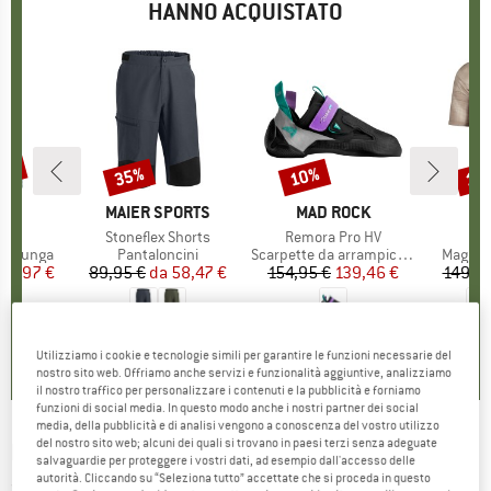
HANNO ACQUISTATO
40%
35%
10%
10
Sconto
Sconto
Scon
HIO
JA
MARCHIO
MAIER SPORTS
MARCHIO
MAD ROCK
M
M
o
M.
Articolo
Stoneflex Shorts
Articolo
Remora Pro HV
A
G
dotti
ca lunga
Gruppo di prodotti
Pantaloncini
Gruppo di prodotti
Scarpette da arrampicata
Gruppo 
Magliet
ezzo
ezzo ridotto
74,97 €
89,95 €
da
Prezzo
Prezzo ridotto
58,47 €
154,95 €
Prezzo
Prezzo ridotto
139,46 €
149,95
0,0
(
0
)
4,0
(
1
)
4,8
(
6
)
Utilizziamo i cookie e tecnologie simili per garantire le funzioni necessarie del
nostro sito web. Offriamo anche servizi e funzionalità aggiuntive, analizziamo
il nostro traffico per personalizzare i contenuti e la pubblicità e forniamo
funzioni di social media. In questo modo anche i nostri partner dei social
media, della pubblicità e di analisi vengono a conoscenza del vostro utilizzo
del nostro sito web; alcuni dei quali si trovano in paesi terzi senza adeguate
MALOJA
-
FinkM. - Pantaloni da ciclismo
salvaguardie per proteggere i vostri dati, ad esempio dall'accesso delle
autorità. Cliccando su “Seleziona tutto” accettate che si proceda in questo
(0)