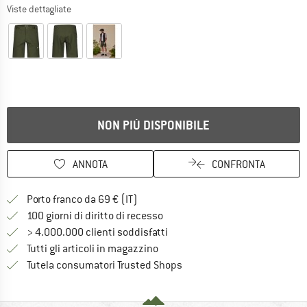
Viste dettagliate
NON PIÙ DISPONIBILE
ANNOTA
CONFRONTA
Qui trovi ulteriori informazioni sulle
Porto franco da 69 € (IT)
Vai alla politica di recesso qui 
100 giorni di diritto di recesso
> 4.000.000 clienti soddisfatti
Tutti gli articoli in magazzino
Trovi tutte le informazioni q
Tutela consumatori Trusted Shops