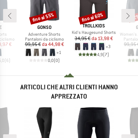
fino al 55%
fino al 60%
52
Sconto
Sconto
Scon
MARCHIO
TROLLKIDS
HIO
MARCHIO
E
GONSO
Articolo
Kid's Haugesund Shorts
Articolo
Articolo
orts
Adventure Shorts
Women's Adven
Prezzo
Prezzo ridotto
34,95 €
da
13,98 €
dotti
Gruppo di prodotti
Gruppo 
ciclismo
Pantaloni da ciclismo
Pantalo
ezzo
ezzo ridotto
Prezzo
Prezzo ridotto
9,97 €
99,95 €
da
44,98 €
99,95 
+
3
+
1
4,9
(
7
)
5,0
(
6
)
0,0
(
0
)
ARTICOLI CHE ALTRI CLIENTI HANNO
APPREZZATO