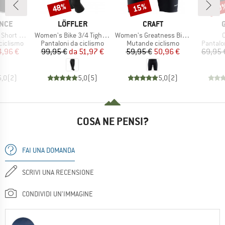
48%
15%
30
Sconto
Sconto
Scon
O
MARCHIO
MARCHIO
NCE
LÖFFLER
CRAFT
Articolo
Articolo
A
hts w/ Gel-Pad
Women's Bike 3/4 Tights Basic
Women's Greatness Bike Shorts
dotti
Gruppo di prodotti
Gruppo di prodotti
Gruppo 
ciclismo
Pantaloni da ciclismo
Mutande ciclismo
Pantalo
ezzo
ezzo ridotto
Prezzo
Prezzo ridotto
Prezzo
Prezzo ridotto
4,96 €
99,95 €
da
51,97 €
59,95 €
50,96 €
69,95 
5,0
(
2
)
5,0
(
5
)
5,0
(
2
)
COSA NE PENSI?
FAI UNA DOMANDA
SCRIVI UNA RECENSIONE
CONDIVIDI UN'IMMAGINE