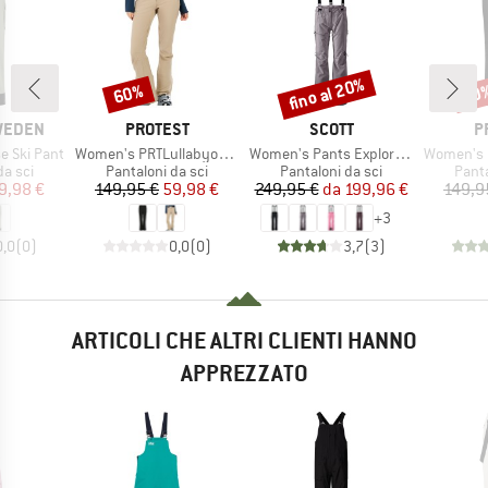
fino al 20%
60%
70
Sconto
Sconto
Scon
MARCHIO
MARCHIO
M
SWEDEN
PROTEST
SCOTT
P
Articolo
Articolo
Articolo
e Ski Pant
Women's PRTLullabyos Snowpants
Women's Pants Explorair 3L
Women's PRTRami
prodotti
Gruppo di prodotti
Gruppo di prodotti
Grupp
da sci
Pantaloni da sci
Pantaloni da sci
Panta
ezzo
ezzo ridotto
Prezzo
Prezzo ridotto
Prezzo
Prezzo ridotto
9,98 €
149,95 €
59,98 €
249,95 €
da
199,96 €
149,9
+
3
0,0
(
0
)
0,0
(
0
)
3,7
(
3
)
ARTICOLI CHE ALTRI CLIENTI HANNO
APPREZZATO