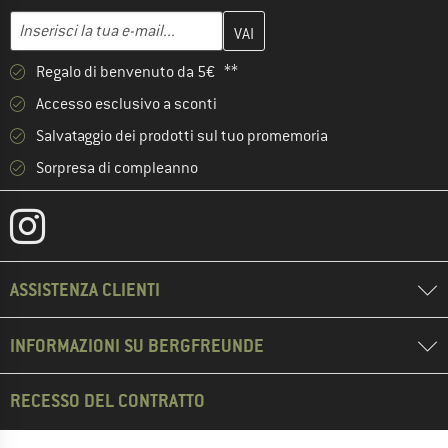
Inserisci qui il tuo indirizzo e-mail e crea il tuo account cliente 
Indirizzo e-mail
Regalo di benvenuto da 5€ **
Accesso esclusivo a sconti
Salvataggio dei prodotti sul tuo promemoria
Sorpresa di compleanno
ASSISTENZA CLIENTI
INFORMAZIONI SU BERGFREUNDE
RECESSO DEL CONTRATTO