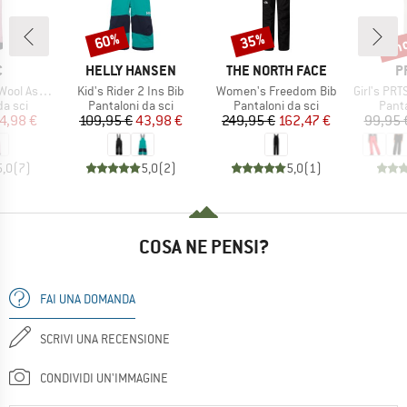
fin
60%
35%
Sconto
Sconto
Scon
HIO
MARCHIO
MARCHIO
M
C
HELLY HANSEN
THE NORTH FACE
P
Articolo
Articolo
Articolo
St. Ski Pants
Kid's Rider 2 Ins Bib
Women's Freedom Bib
Girl's PRTSu
prodotti
Gruppo di prodotti
Gruppo di prodotti
Grupp
da sci
Pantaloni da sci
Pantaloni da sci
Panta
ezzo
ezzo ridotto
Prezzo
Prezzo ridotto
Prezzo
Prezzo ridotto
4,98 €
109,95 €
43,98 €
249,95 €
162,47 €
99,95 
5,0
(
7
)
5,0
(
2
)
5,0
(
1
)
COSA NE PENSI?
FAI UNA DOMANDA
SCRIVI UNA RECENSIONE
CONDIVIDI UN'IMMAGINE