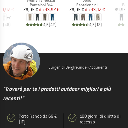
lo
Articolo
Articolo
A
r
Women's Neckar
Jens
J
o di prodotti
Gruppo di prodotti
Gruppo di prodotti
Gru
t
Pantaloni 3/4
Pantaloncini
Pan
ezzo
ezzo ridotto
Prezzo
Prezzo ridotto
Prezzo
Prezzo ridotto
20,97 €
79,95 €
da
43,97 €
79,95 €
da
43,17 €
89,95 
+
7
,7
(
46
)
4,6
(
42
)
4,5
(
17
)
Jürgen di Bergfreunde - Acquirenti
"Troverò per te i prodotti outdoor migliori e più
recenti!"
Porto franco da 69 €
100 giorni di diritto di
(IT)
recesso