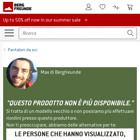
Al conto cliente
Al Ca
Alla lista promemo
Al confront
Up to 50% off now in our summer sale
Up to 50% off now in our summer sale »
Pantaloni da sci
Max di Bergfreunde
"QUESTO PRODOTTO NON È PIÙ DISPONIBILE."
Si tratta di un modello vecchio o non possiamo più effettuare
riordini presso questo produttore.
Non ti preoccupare, abbiamo delle alternative per te:
LE PERSONE CHE HANNO VISUALIZZATO,