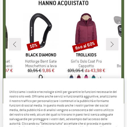
HANNO ACQUISTATO
fino al 60%
10%
Sconto
Sconto
O
AGS
MARCHIO
BLACK DIAMOND
MARCHIO
TROLLKIDS
Jacket
Articolo
Hotforge Bent Gate
Articolo
Girl's Oslo Coat Pro
Ar
Ra
odotti
 libero
Gruppo di prodotti
Moschettoni a leva
Gruppo di prodotti
Cappotto
Grupp
Borsa
ezzo
ezzo ridotto
16,97 €
10,95 €
Prezzo
Prezzo ridotto
9,86 €
109,95 €
da
Prezzo
Prezzo ridotto
43,98 €
da
+
1
4,7
(
6
)
5,0
(
1
)
4,9
(
9
)
Utilizziamo i cookie e tecnologie simili per garantire le funzioni necessarie del
nostro sito web. Offriamo anche servizi e funzionalità aggiuntive, analizziamo
il nostro traffico per personalizzare i contenuti e la pubblicità e forniamo
funzioni di social media. In questo modo anche i nostri partner dei social
media, della pubblicità e di analisi vengono a conoscenza del vostro utilizzo
del nostro sito web; alcuni dei quali si trovano in paesi terzi senza adeguate
MAIER SPORTS
-
Kid's Maxi Reg - Pantaloni da
salvaguardie per proteggere i vostri dati, ad esempio dall'accesso delle
autorità. Cliccando su “Seleziona tutto” accettate che si proceda in questo
sci