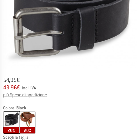
Prezzo originale :
Prezzo:
54,95
€
43,96
€
incl. IVA
Informazioni sui costi di spedizione. Si apre in una
più Spese di spedizione
Colore:
Black
20%
20%
Scegli la taglia: