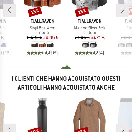
15%
15%
15
Sconto
Sconto
Scon
O
MARCHIO
MARCHIO
MAR
NIA
FJÄLLRÄVEN
FJÄLLRÄVEN
FJÄ
Articolo
Articolo
Art
Belt
Singi Belt 4 cm
Murena Silver Belt
Ca
 di prodotti
Gruppo di prodotti
Gruppo di prodotti
G
e
Cinture
Cinture
ezzo
Prezzo
Prezzo ridotto
Prezzo
Prezzo ridotto
 €
69,95 €
59,46 €
74,95 €
63,71 €
39,95
,1
(
25
)
4,4
(
19
)
4,8
(
4
)
I CLIENTI CHE HANNO ACQUISTATO QUESTI
ARTICOLI HANNO ACQUISTATO ANCHE
fin
60%
25%
Sconto
Sconto
Scon