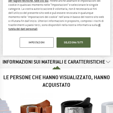
per ragioni tecniche, fate clic qui
. Potete anche adattare le impostazioni dei
cookie in qualsiasi momento nelle “Impostazioni” e selezionare le singole
categorie. La vostra autorizzazione è volontaria, non è necessaria ai fini
dell'utilizzo del presente sito web e può essere revocata in qualunque
momento nelle "Impostazioni dei cookie" nell'area in basso del nostro sito web
o rifiutata fin dall'inizio. Ulteriori informazioni in proposito, compresi i rischi di
trasferimenti a paesi terzi, sono disponibili nella nostra informativa sulla
di
tutela dei dati personali
.
93%
190 g
IMPOSTAZIONI
SELEZIONA TUTTI
raccomandare
INFORMAZIONI SUI MATERIALI E CARATTERISTICHE
LE PERSONE CHE HANNO VISUALIZZATO, HANNO
ACQUISTATO