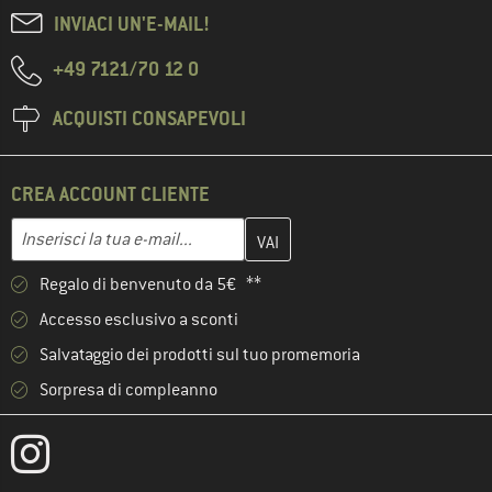
INVIACI UN'E-MAIL!
+49 7121/70 12 0
ACQUISTI CONSAPEVOLI
CREA ACCOUNT CLIENTE
Inserisci qui il tuo indirizzo e-mail e crea il tuo account cliente 
Indirizzo e-mail
Regalo di benvenuto da 5€ **
Accesso esclusivo a sconti
Salvataggio dei prodotti sul tuo promemoria
Sorpresa di compleanno