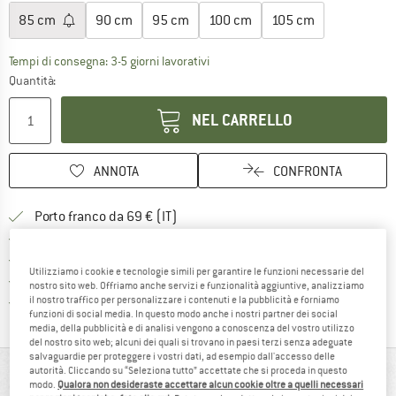
85 cm
90 cm
95 cm
100 cm
105 cm
Il link si apre in una casella infor
Tempi di consegna: 3-5 giorni lavorativi
Quantità:
NEL CARRELLO
ANNOTA
CONFRONTA
Qui trovi ulteriori informazioni sulle
Porto franco da 69 € (IT)
Vai alla politica di recesso qui 
100 giorni di diritto di recesso
> 4.000.000 clienti soddisfatti
Utilizziamo i cookie e tecnologie simili per garantire le funzioni necessarie del
Tutti gli articoli in magazzino
nostro sito web. Offriamo anche servizi e funzionalità aggiuntive, analizziamo
Trovi tutte le informazioni q
Tutela consumatori Trusted Shops
il nostro traffico per personalizzare i contenuti e la pubblicità e forniamo
funzioni di social media. In questo modo anche i nostri partner dei social
media, della pubblicità e di analisi vengono a conoscenza del vostro utilizzo
del nostro sito web; alcuni dei quali si trovano in paesi terzi senza adeguate
salvaguardie per proteggere i vostri dati, ad esempio dall'accesso delle
autorità. Cliccando su “Seleziona tutto” accettate che si proceda in questo
IN BREVE
modo.
Qualora non desideraste accettare alcun cookie oltre a quelli necessari