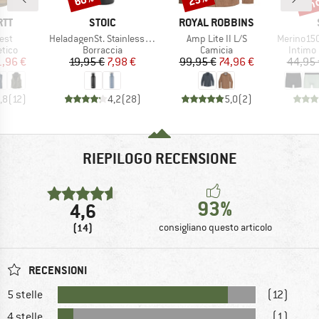
IO
MARCHIO
MARCHIO
RTT
STOIC
ROYAL ROBBINS
Articolo
Articolo
Articolo
Vest
HeladagenSt. Stainless Steel Bottle 750ml
Amp Lite II L/S
Merino150 S
 prodotti
Gruppo di prodotti
Gruppo di prodotti
Gruppo 
etico
Borraccia
Camicia
Intimo
ezzo
ezzo ridotto
Prezzo
Prezzo ridotto
Prezzo
Prezzo ridotto
1,96 €
19,95 €
7,98 €
99,95 €
74,96 €
44,95 
,8
(
12
)
4,2
(
28
)
5,0
(
2
)
RIEPILOGO RECENSIONE
93%
4,6
(14)
consigliano questo articolo
RECENSIONI
5 stelle
(12)
4 stelle
(1)