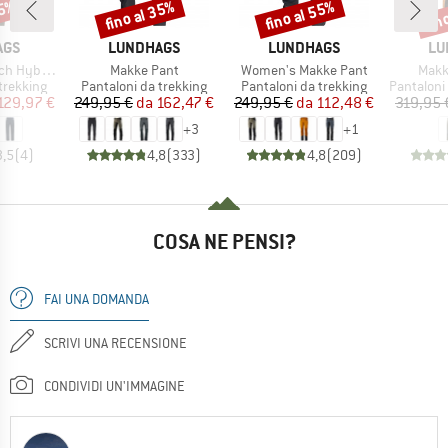
35%
fino al 35%
fino al 55%
fin
Sconto
Sconto
Scon
O
MARCHIO
MARCHIO
MA
AGS
LUNDHAGS
LUNDHAGS
LU
Articolo
Articolo
Artic
ybrid Pant
Makke Pant
Women's Makke Pant
Makk
dotti
Gruppo di prodotti
Gruppo di prodotti
Gruppo di
trekking
Pantaloni da trekking
Pantaloni da trekking
Pantaloni d
ezzo
ezzo ridotto
Prezzo
Prezzo ridotto
Prezzo
Prezzo ridotto
129,97 €
249,95 €
da
162,47 €
249,95 €
da
112,48 €
319,95 
+
3
+
1
3,5
(
4
)
4,8
(
333
)
4,8
(
209
)
COSA NE PENSI?
FAI UNA DOMANDA
SCRIVI UNA RECENSIONE
CONDIVIDI UN'IMMAGINE