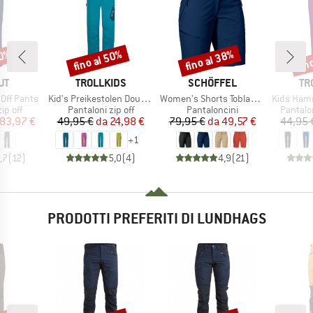
40%
fino al 50%
fino al 38%
fin
Sconto
Sconto
Scon
IO
MARCHIO
MARCHIO
MA
UT
TROLLKIDS
SCHÖFFEL
TR
Articolo
Articolo
Articolo
 Off Pants
Kid's Preikestolen Double Zip-Off Pants
Women's Shorts Toblach2
Kids Hammer
prodotti
Gruppo di prodotti
Gruppo di prodotti
Gruppo 
ip off
Pantaloni zip off
Pantaloncini
Pantalo
ezzo
ezzo ridotto
Prezzo
Prezzo ridotto
Prezzo
Prezzo ridotto
83,97 €
49,95 €
da
24,98 €
79,95 €
da
49,57 €
44,95 
+
1
,7
(
12
)
5,0
(
4
)
4,9
(
21
)
PRODOTTI PREFERITI DI LUNDHAGS