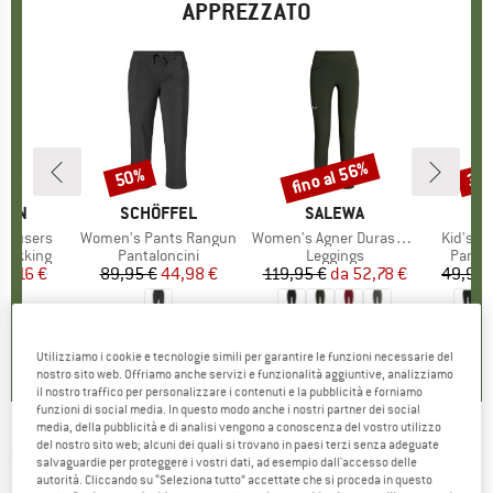
APPREZZATO
fino al 56%
50%
35
Sconto
Sconto
Scon
O
ÄVEN
MARCHIO
SCHÖFFEL
MARCHIO
SALEWA
MA
TR
 Trousers
Articolo
Women's Pants Rangun
Articolo
Women's Agner Durastretch Tights
Articolo
Kid's L
dotti
trekking
Gruppo di prodotti
Pantaloncini
Gruppo di prodotti
Leggings
Gruppo
Pantal
ezzo
ezzo ridotto
16,16 €
89,95 €
Prezzo
Prezzo ridotto
44,98 €
119,95 €
da
Prezzo
Prezzo ridotto
52,78 €
49,95 
5,0
(
1
)
5,0
(
7
)
5,0
(
4
)
Utilizziamo i cookie e tecnologie simili per garantire le funzioni necessarie del
nostro sito web. Offriamo anche servizi e funzionalità aggiuntive, analizziamo
il nostro traffico per personalizzare i contenuti e la pubblicità e forniamo
funzioni di social media. In questo modo anche i nostri partner dei social
media, della pubblicità e di analisi vengono a conoscenza del vostro utilizzo
del nostro sito web; alcuni dei quali si trovano in paesi terzi senza adeguate
LUNDHAGS
-
Kid's Fulu Stretch Hybrid Pant -
salvaguardie per proteggere i vostri dati, ad esempio dall'accesso delle
autorità. Cliccando su “Seleziona tutto” accettate che si proceda in questo
Pantaloni da trekking