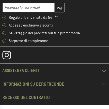
Inserisci qui il tuo indirizzo e-mail e crea il tuo account cliente 
Indirizzo e-mail
Regalo di benvenuto da 5€ **
Accesso esclusivo a sconti
Salvataggio dei prodotti sul tuo promemoria
Sorpresa di compleanno
ASSISTENZA CLIENTI
INFORMAZIONI SU BERGFREUNDE
RECESSO DEL CONTRATTO