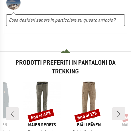
PRODOTTI PREFERITI IN PANTALONI DA
TREKKING
fino al 40%
fin
fino al 17%
Sconto
Sconto
Scon
O
MARCHIO
MARCHIO
MAR
ÄVEN
MAIER SPORTS
FJÄLLRÄVEN
MAIE