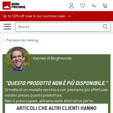
Al conto cliente
Al Ca
Alla lista promemo
Al confront
Up to 50% off now in our summer sale
Up to 50% off now in our summer sale »
Pantaloni da trekking
Hannes di Bergfreunde
"QUESTO PRODOTTO NON È PIÙ DISPONIBILE."
Si tratta di un modello vecchio o non possiamo più effettuare
riordini presso questo produttore.
Non ti preoccupare, abbiamo delle alternative per te:
ARTICOLI CHE ALTRI CLIENTI HANNO