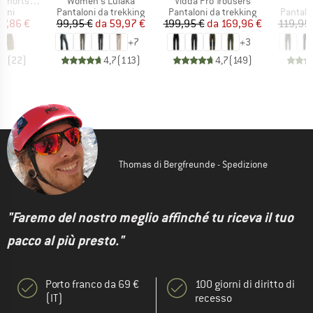
Articolo
Articolo
ts Curved
Women's Lulaka
Vidda Pro Trousers
i prodotti
Gruppo di prodotti
Gruppo di prodotti
Gruppo 
cini
Pantaloni da trekking
Pantaloni da trekking
Pantalo
ezzo
ezzo ridotto
Prezzo
Prezzo ridotto
Prezzo
Prezzo ridotto
07,86 €
99,95 €
da
59,97 €
199,95 €
da
169,96 €
119,95
+
7
+
3
,7
(
22
)
4,7
(
113
)
4,7
(
149
)
Thomas di Bergfreunde - Spedizione
"Faremo del nostro meglio affinché tu riceva il tuo
pacco al più presto."
Porto franco da 69 €
100 giorni di diritto di
(IT)
recesso