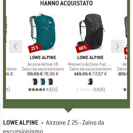
HANNO ACQUISTATO
fin
48%
21%
Sconto
Sconto
Scon
IO
OX
MARCHIO
LOWE ALPINE
MARCHIO
LOWE ALPINE
MAR
LOW
 40
Articolo
Airzone Active 18
Articolo
Women's AirZone Trail ND33
Artico
Airzo
otti
rsionismo
Gruppo di prodotti
Zaino da escursionismo
Gruppo di prodotti
Zaino da escursionismo
Gruppo di
Zaino da
ezzo
ezzo ridotto
61,46 €
99,95 €
Prezzo
Prezzo ridotto
78,96 €
149,95 €
Prezzo
Prezzo ridotto
77,97 €
109,95
4,7
(
3
)
4,6
(
5
)
0,0
(
0
)
LOWE ALPINE
-
Airzone Z 25 - Zaino da
escursionismo