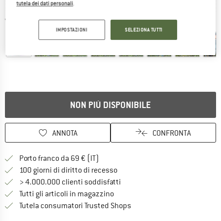
tutela dei dati personali
.
Viste dettagliate
IMPOSTAZIONI
SELEZIONA TUTTI
NON PIÙ DISPONIBILE
ANNOTA
CONFRONTA
Qui trovi ulteriori informazioni sulle
Porto franco da 69 € (IT)
Vai alla politica di recesso qui 
100 giorni di diritto di recesso
> 4.000.000 clienti soddisfatti
Tutti gli articoli in magazzino
Trovi tutte le informazioni q
Tutela consumatori Trusted Shops