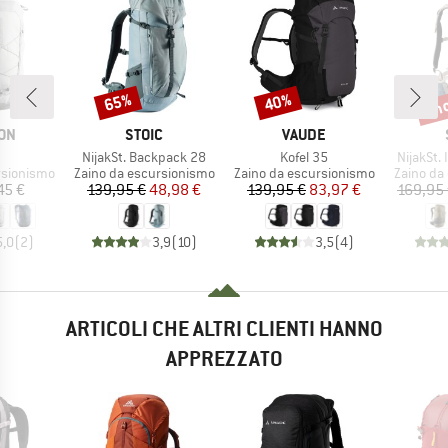
fin
65%
40%
Sconto
Sconto
Scon
IO
MARCHIO
MARCHIO
ON
STOIC
VAUDE
olo
Articolo
Articolo
Articolo
NijakSt. Backpack 28
Kofel 35
NijakSt.
otti
Gruppo di prodotti
Gruppo di prodotti
Gruppo di
rsionismo
Zaino da escursionismo
Zaino da escursionismo
Zaino da
ezzo
Prezzo
Prezzo ridotto
Prezzo
Prezzo ridotto
45 €
139,95 €
48,98 €
139,95 €
83,97 €
169,95
5,0
(
2
)
3,9
(
10
)
3,5
(
4
)
ARTICOLI CHE ALTRI CLIENTI HANNO
APPREZZATO