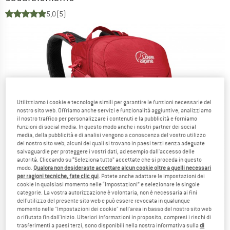
5,0
(5)
Utilizziamo i cookie e tecnologie simili per garantire le funzioni necessarie del
nostro sito web. Offriamo anche servizi e funzionalità aggiuntive, analizziamo
il nostro traffico per personalizzare i contenuti e la pubblicità e forniamo
funzioni di social media. In questo modo anche i nostri partner dei social
media, della pubblicità e di analisi vengono a conoscenza del vostro utilizzo
del nostro sito web; alcuni dei quali si trovano in paesi terzi senza adeguate
salvaguardie per proteggere i vostri dati, ad esempio dall'accesso delle
autorità. Cliccando su “Seleziona tutto” accettate che si proceda in questo
modo.
Qualora non desideraste accettare alcun cookie oltre a quelli necessari
per ragioni tecniche, fate clic qui
. Potete anche adattare le impostazioni dei
cookie in qualsiasi momento nelle “Impostazioni” e selezionare le singole
categorie. La vostra autorizzazione è volontaria, non è necessaria ai fini
dell'utilizzo del presente sito web e può essere revocata in qualunque
momento nelle "Impostazioni dei cookie" nell'area in basso del nostro sito web
o rifiutata fin dall'inizio. Ulteriori informazioni in proposito, compresi i rischi di
trasferimenti a paesi terzi, sono disponibili nella nostra informativa sulla
di