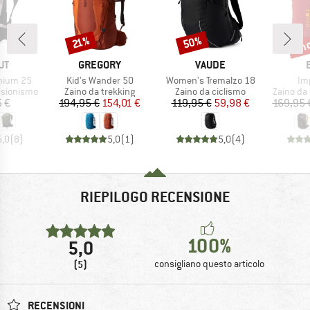
fin
50%
Sconto
Sconto
Scon
21%
IO
MARCHIO
MARCHIO
UT
GREGORY
VAUDE
Articolo
Articolo
Art
hium 25
Kid's Wander 50
Women's Tremalzo 18
Im
otti
Gruppo di prodotti
Gruppo di prodotti
Gruppo di
rsionismo
Zaino da trekking
Zaino da ciclismo
Zaino da
ezzo
Prezzo
Prezzo ridotto
Prezzo
Prezzo ridotto
5 €
194,95 €
154,01 €
119,95 €
59,98 €
169,95 
5,0
(
8
)
5,0
(
1
)
5,0
(
4
)
RIEPILOGO RECENSIONE
100%
5,0
(5)
consigliano questo articolo
RECENSIONI