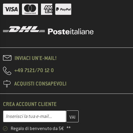
INVIACI UN'E-MAIL!
+49 7121/70 12 0
ACQUISTI CONSAPEVOLI
CREA ACCOUNT CLIENTE
Inserisci qui il tuo indirizzo e-mail e crea il tuo account cliente 
Indirizzo e-mail
Regalo di benvenuto da 5€ **