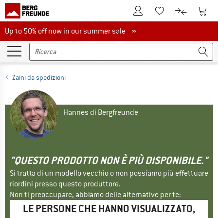
Al conto cliente
Al Ca
Alla lista promemo
Al confront
Up to 50% off now in our summer sale
Up to 50% off now in our summer sale »
Zaini da spedizioni
Hannes di Bergfreunde
"QUESTO PRODOTTO NON È PIÙ DISPONIBILE."
Si tratta di un modello vecchio o non possiamo più effettuare
riordini presso questo produttore.
Non ti preoccupare, abbiamo delle alternative per te:
LE PERSONE CHE HANNO VISUALIZZATO,