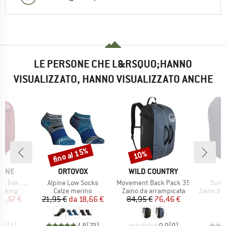
LE PERSONE CHE L&RSQUO;HANNO
VISUALIZZATO, HANNO VISUALIZZATO ANCHE
fino al 15%
10%
Sconto
Sconto
MARCHIO
MARCHIO
PINE
ORTOVOX
WILD COUNTRY
Articolo
Articolo
Artic
rek ND26
Alpine Low Socks
Movement Back Pack 35
Summ
rodotti
Gruppo di prodotti
Gruppo di prodotti
Gruppo di
ekking
Calze merino
Zaino da arrampicata
Zaino da
ezzo
ezzo ridotto
Prezzo
Prezzo ridotto
Prezzo
Prezzo ridotto
11,57 €
21,95 €
da
18,66 €
84,95 €
76,46 €
1
5,0
(
1
)
4,8
(
23
)
0,0
(
0
)