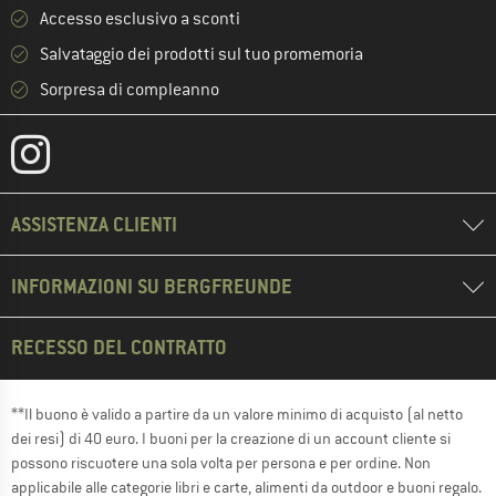
Accesso esclusivo a sconti
Salvataggio dei prodotti sul tuo promemoria
Sorpresa di compleanno
ASSISTENZA CLIENTI
INFORMAZIONI SU BERGFREUNDE
RECESSO DEL CONTRATTO
**Il buono è valido a partire da un valore minimo di acquisto (al netto
dei resi) di 40 euro. I buoni per la creazione di un account cliente si
possono riscuotere una sola volta per persona e per ordine. Non
applicabile alle categorie libri e carte, alimenti da outdoor e buoni regalo.