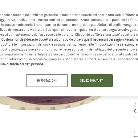
 cookie e tecnologie simili per garantire le funzioni necessarie del nostro sito web. Offriamo 
aggiuntive, analizziamo il nostro traffico per personalizzare i contenuti e la pubblicità e forn
 In questo modo anche i nostri partner dei social media, della pubblicità e di analisi vengon
ilizzo del nostro sito web; alcuni dei quali si trovano in paesi terzi senza adeguate salvaguard
Sc
vostri dati, ad esempio dall'accesso delle autorità. Cliccando su “Seleziona tutto” accettate 
.
Qualora non desideraste accettare alcun cookie oltre a quelli necessari per ragioni tecniche,
adattare le impostazioni dei cookie in qualsiasi momento nelle “Impostazioni” e selezionare 
 vostra autorizzazione è volontaria, non è necessaria ai fini dell'utilizzo del presente sito w
ualunque momento nelle "Impostazioni dei cookie" nell'area in basso del nostro sito web o rifi
lteriori informazioni in proposito, compresi i rischi di trasferimenti a paesi terzi, sono disponib
sulla
di tutela dei dati personali
.
IMPOSTAZIONI
SELEZIONA TUTTI
Gu
Te
Qu