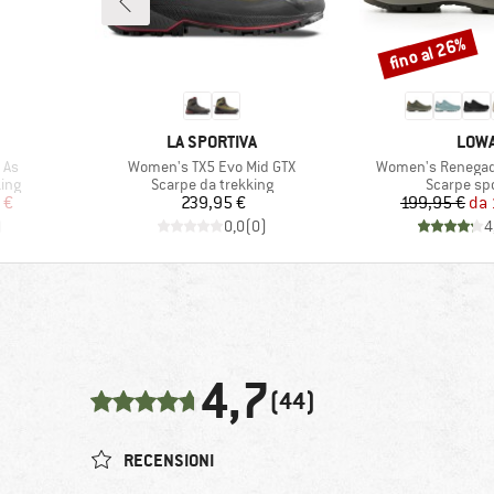
fino al 26%
Sconto
MARCHIO
MARC
LA SPORTIVA
LOW
Articolo
Articolo
 As
Women's TX5 Evo Mid GTX
Women's Renegad
Gruppo di prodotti
Gruppo di 
king
Scarpe da trekking
Scarpe spo
ridotto
Prezzo
Pr
Pr
 €
239,95 €
199,95 €
da
)
0,0
(
0
)
4
4,7
(44)
RECENSIONI