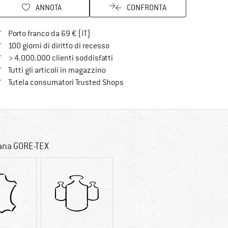
ANNOTA
CONFRONTA
Qui trovi ulteriori informazioni sulle spe
Porto franco da 69 € (IT)
Vai alla politica di recesso qui Si a
100 giorni di diritto di recesso
> 4.000.000 clienti soddisfatti
Tutti gli articoli in magazzino
Trovi tutte le informazioni qui!
Tutela consumatori Trusted Shops
rana GORE-TEX