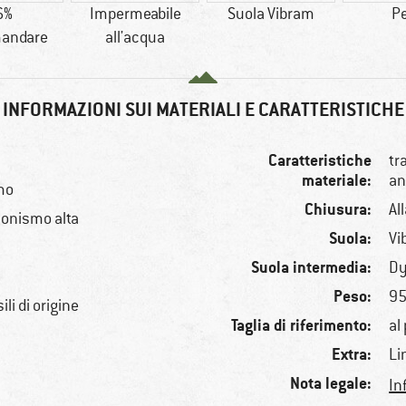
6%
Impermeabile
Suola Vibram
Pe
andare
all'acqua
INFORMAZIONI SUI MATERIALI E CARATTERISTICHE
Caratteristiche
tr
materiale:
an
mo
Chiusura:
Al
ionismo alta
Suola:
Vi
Suola intermedia:
D
Peso:
95
li di origine
Taglia di riferimento:
al
Extra:
Li
Nota legale:
In