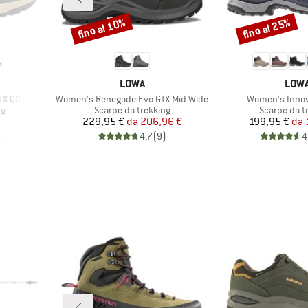
fino al 10%
fino al 25%
Sconto
Sconto
MARCHIO
MARC
LOWA
LOW
Articolo
Articolo
TX QC
Women's Renegade Evo GTX Mid Wide
Women's Innov
i
Gruppo di prodotti
Gruppo di p
ng
Scarpe da trekking
Scarpe da t
Prezzo
Prezzo ridotto
Pr
Pr
229,95 €
da
206,96 €
199,95 €
da
)
4,7
(
9
)
4