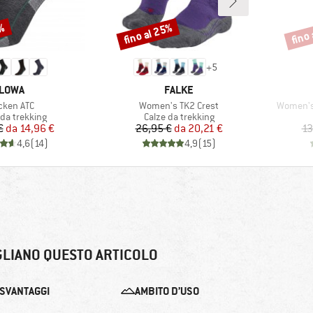
5%
fino al 25%
fino
Sconto
Scont
+
5
MARCHIO
MARCHIO
LOWA
FALKE
icolo
Articolo
Articolo
cken ATC
Women's TK2 Crest
Women's 
o di prodotti
Gruppo di prodotti
 da trekking
Calze da trekking
Prezzo
Prezzo ridotto
Prezzo
Prezzo ridotto
€
da
14,96 €
26,95 €
da
20,21 €
13
4,6
(
14
)
4,9
(
15
)
GLIANO QUESTO ARTICOLO
SVANTAGGI
AMBITO D’USO