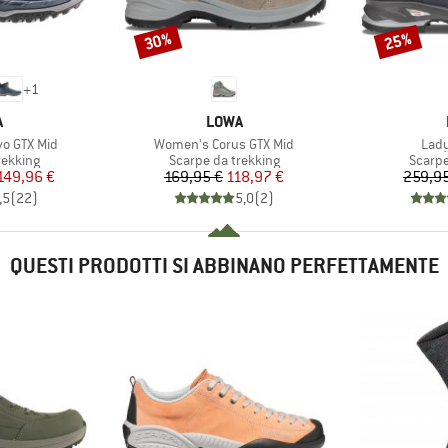
30%
25%
Sconto
Sconto
+
1
HIO
MARCHIO
A
LOWA
Articolo
Artic
o GTX Mid
Women's Corus GTX Mid
Lady
rodotti
Gruppo di prodotti
Gruppo
rekking
Scarpe da trekking
Scarpe
ezzo
ezzo ridotto
Prezzo
Prezzo ridotto
149,96 €
169,95 €
118,97 €
259,95
,5
(
22
)
5,0
(
2
)
QUESTI PRODOTTI SI ABBINANO PERFETTAMENTE