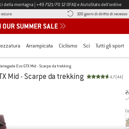
Chiamaci al numero
ici della montagna
|
+49 7121/70 12 0
FAQ e Aiuto
Stato dell’ordine
Qui trovi le informazioni di pagamento! Si apre in una casella informa
V
 sicuro
100 giorni di diritto di recesso
rezzatura
Arrampicata
Ciclismo
Sci
Tutti gli sport
negade Evo GTX Mid - Scarpe da trekking
 Mid - Scarpe da trekking
4,7
(44)
Pr
Pr
2
Co