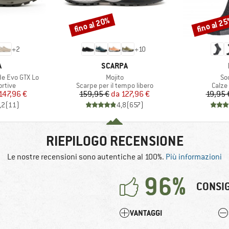
fino al 20%
fino al 2
Sconto
Sconto
+
2
+
10
HIO
MARCHIO
A
SCARPA
Articolo
Art
e Evo GTX Lo
Mojito
So
prodotti
Gruppo di prodotti
Grupp
rtive
Scarpe per il tempo libero
Calze
ezzo
ezzo ridotto
Prezzo
Prezzo ridotto
147,96 €
159,95 €
da
127,96 €
19,95 
,2
(
11
)
4,8
(
657
)
RIEPILOGO RECENSIONE
Le nostre recensioni sono autentiche al 100%.
Più informazioni
96%
CONSI
VANTAGGI