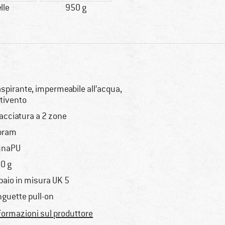
lle
950 g
aspirante, impermeabile all’acqua,
tivento
lacciatura a 2 zone
bram
ynaPU
0 g
 paio in misura UK 5
nguette pull-on
formazioni sul produttore