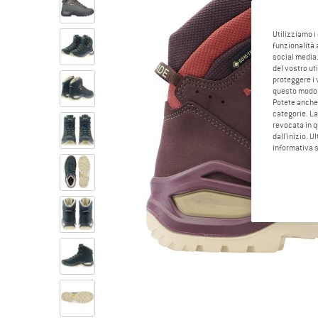
Utilizziamo i
funzionalità 
social media.
del vostro ut
proteggere i 
questo modo
Potete anche 
categorie. La
revocata in q
dall'inizio. U
informativa 