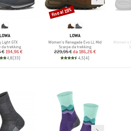
fino al 19%
Sconto
MARCHIO
MARCHIO
LOWA
LOWA
olo
Articolo
Articolo
 Light GTX
Women's Renegade Evo LL Mid
Women's R
 di prodotti
Gruppo di prodotti
G
 da trekking
Scarpe da trekking
S
Prezzo
Prezzo ridotto
Prezzo
Prezzo ridotto
 €
194,96 €
229,95 €
da
186,26 €
4,8
(
33
)
4,5
(
4
)