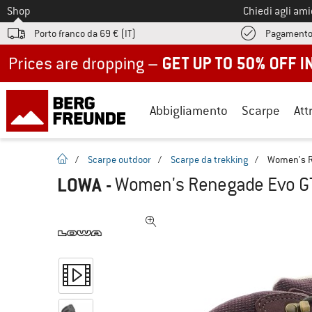
Allo
Shop
Chiedi agli am
Porto franco da 69 € (IT)
Pagamento
Up to 50% off now in our summer sale
Abbigliamento
Scarpe
Att
pagina iniziale
/
Scarpe outdoor
/
Scarpe da trekking
/
Women's Re
LOWA
-
Women's Renegade Evo GTX