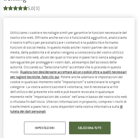
5,0
(3)
Utilizziamo i cookie e tecnologie simili per garantire le funzioni necessarie del
nostro sito web. Offriamo anche servizi e funzionalità aggiuntive, analizziamo
il nostro traffico per personalizzare i contenuti e la pubblicità e forniamo
funzioni di social media. In questo modo anche i nostri partner dei social
media, della pubblicità e di analisi vengono a conoscenza del vostro utilizzo
del nostro sito web; alcuni dei quali si trovano in paesi terzi senza adeguate
salvaguardie per proteggere i vostri dati, ad esempio dall'accesso delle
autorità. Cliccando su “Seleziona tutto” accettate che si proceda in questo
modo.
Qualora non desideraste accettare alcun cookie oltre a quelli necessari
per ragioni tecniche, fate clic qui
. Potete anche adattare le impostazioni dei
cookie in qualsiasi momento nelle “Impostazioni” e selezionare le singole
categorie. La vostra autorizzazione è volontaria, non è necessaria ai fini
dell'utilizzo del presente sito web e può essere revocata in qualunque
momento nelle "Impostazioni dei cookie" nell'area in basso del nostro sito web
o rifiutata fin dall'inizio. Ulteriori informazioni in proposito, compresi i rischi di
trasferimenti a paesi terzi, sono disponibili nella nostra informativa sulla
di
tutela dei dati personali
.
IMPOSTAZIONI
SELEZIONA TUTTI