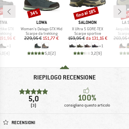
20%
fin
fino al 18%
34%
Sconto
Sconto
Scon
O
MARCHIO
MARCHIO
MAR
TIVA
LOWA
SALOMON
LA 
Articolo
Articolo
Articolo
Hike GTX
Women's Delago GTX Mid
X Ultra 5 GORE-TEX
Aequili
rodotti
Gruppo di prodotti
Gruppo di prodotti
Gruppo
rekking
Scarpe da trekking
Scarpe sportive
Scarpe
ezzo
ezzo ridotto
Prezzo
Prezzo ridotto
Prezzo
Prezzo ridotto
191,96 €
229,95 €
151,77 €
159,95 €
da
131,16 €
269,95 
+
1
+
1
5,0
(
4
)
5,0
(
2
)
3,2
(
9
)
RIEPILOGO RECENSIONE
100%
5,0
(3)
consigliano questo articolo
RECENSIONI