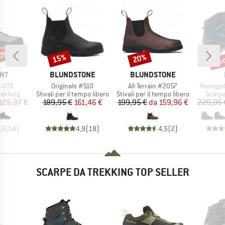
40%
fin
15%
20%
Sconto
Sconto
Scon
IO
MARCHIO
MARCHIO
NT
BLUNDSTONE
BLUNDSTONE
Articolo
Articolo
Articolo
h GTX
Originals #510
All-Terrain #2057
Renegad
rodotti
Gruppo di prodotti
Gruppo di prodotti
Gruppo
rekking
Stivali per il tempo libero
Stivali per il tempo libero
Scarpe
ezzo
ezzo ridotto
Prezzo
Prezzo ridotto
Prezzo
Prezzo ridotto
125,97 €
189,95 €
161,46 €
199,95 €
da
159,96 €
229,95 
,5
(
54
)
4,9
(
18
)
4,5
(
2
)
SCARPE DA TREKKING TOP SELLER