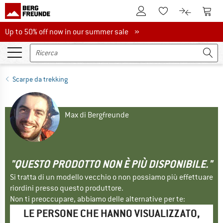
Al conto cliente
Al Ca
Alla lista promemo
Al confront
Up to 50% off now in our summer sale
Up to 50% off now in our summer sale »
Scarpe da trekking
Max di Bergfreunde
"QUESTO PRODOTTO NON È PIÙ DISPONIBILE."
Si tratta di un modello vecchio o non possiamo più effettuare
riordini presso questo produttore.
Non ti preoccupare, abbiamo delle alternative per te:
LE PERSONE CHE HANNO VISUALIZZATO,