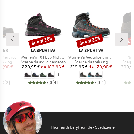
fino al 20%
fino al 25%
20
Sconto
Sconto
Scon
MARCHIO
MARCHIO
M
MER
LA SPORTIVA
LA SPORTIVA
H
Articolo
Articolo
Arti
Waterproof
Women's TX4 Evo Mid GTX
Women's Aequilibrium Hike GTX
Naz
rodotti
Gruppo di prodotti
Gruppo di prodotti
Gruppo
rekking
Scarpe da avvicinamento
Scarpe da trekking
Scarpe
ezzo
ezzo ridotto
Prezzo
Prezzo ridotto
Prezzo
Prezzo ridotto
07,96 €
229,95 €
da
183,96 €
239,95 €
da
179,96 €
309,9
+
1
5,0
(
2
)
5,0
(
4
)
5,0
(
1
)
Thomas di Bergfreunde - Spedizione