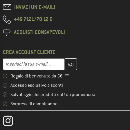
INVIACI UN'E-MAIL!
+49 7121/70 12 0
ACQUISTI CONSAPEVOLI
CREA ACCOUNT CLIENTE
Inserisci qui il tuo indirizzo e-mail e crea il tuo account cliente 
Indirizzo e-mail
Regalo di benvenuto da 5€ **
Accesso esclusivo a sconti
Salvataggio dei prodotti sul tuo promemoria
Sorpresa di compleanno