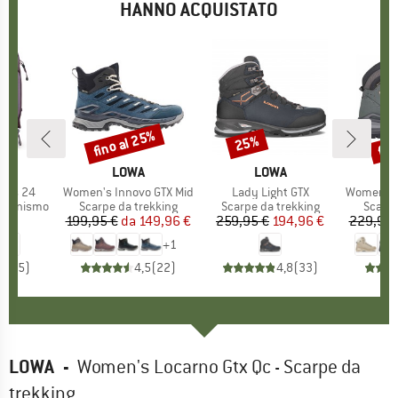
HANNO ACQUISTATO
fino al 25%
fin
25%
Sconto
Sconto
Scon
HIO
EY
MARCHIO
LOWA
MARCHIO
LOWA
rrus 24
Articolo
Women's Innovo GTX Mid
Articolo
Lady Light GTX
Articolo
Women's Rene
otti
rsionismo
Gruppo di prodotti
Scarpe da trekking
Gruppo di prodotti
Scarpe da trekking
Gruppo
Scarpe
5 €
ezzo
199,95 €
da
Prezzo
Prezzo ridotto
149,96 €
259,95 €
Prezzo
Prezzo ridotto
194,96 €
229,95 
+
1
5,0
(
5
)
4,5
(
22
)
4,8
(
33
)
LOWA
-
Women's Locarno Gtx Qc - Scarpe da
trekking