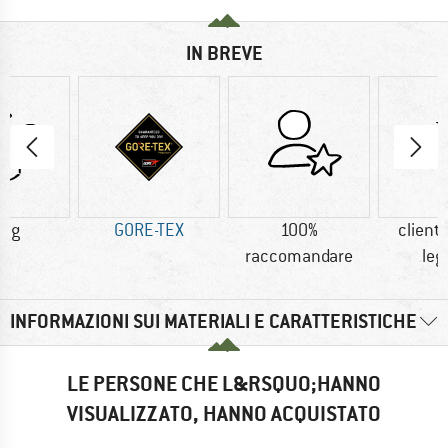
IN BREVE
0 g
GORE-TEX
100%
clienti
raccomandare
leg
INFORMAZIONI SUI MATERIALI E CARATTERISTICHE
LE PERSONE CHE L&RSQUO;HANNO
VISUALIZZATO, HANNO ACQUISTATO