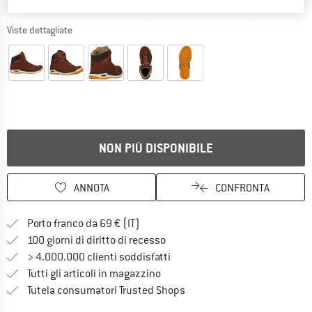
Viste dettagliate
NON PIÙ DISPONIBILE
ANNOTA
CONFRONTA
Qui trovi ulteriori informazioni sulle
Porto franco da 69 € (IT)
Vai alla politica di recesso qui 
100 giorni di diritto di recesso
> 4.000.000 clienti soddisfatti
Tutti gli articoli in magazzino
Trovi tutte le informazioni q
Tutela consumatori Trusted Shops