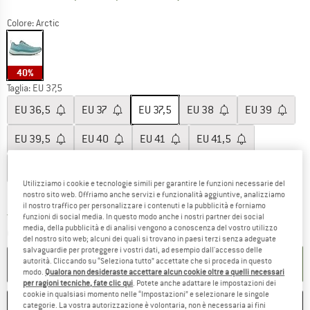
Colore:
Arctic
40%
Taglia: EU
37,5
EU
36,5
EU
37
EU
37,5
EU
38
EU
39
EU
39,5
EU
40
EU
41
EU
41,5
EU
42
EU
42,5
EU
43,5
Utilizziamo i cookie e tecnologie simili per garantire le funzioni necessarie del
Guida alle taglie
nostro sito web. Offriamo anche servizi e funzionalità aggiuntive, analizziamo
il nostro traffico per personalizzare i contenuti e la pubblicità e forniamo
Il link si apre in una casella infor
funzioni di social media. In questo modo anche i nostri partner dei social
Tempi di consegna: 3-5 giorni lavorativi
media, della pubblicità e di analisi vengono a conoscenza del vostro utilizzo
Quantità:
del nostro sito web; alcuni dei quali si trovano in paesi terzi senza adeguate
salvaguardie per proteggere i vostri dati, ad esempio dall'accesso delle
autorità. Cliccando su “Seleziona tutto” accettate che si proceda in questo
NEL CARRELLO
modo.
Qualora non desideraste accettare alcun cookie oltre a quelli necessari
per ragioni tecniche, fate clic qui
. Potete anche adattare le impostazioni dei
cookie in qualsiasi momento nelle “Impostazioni” e selezionare le singole
ANNOTA
CONFRONTA
categorie. La vostra autorizzazione è volontaria, non è necessaria ai fini