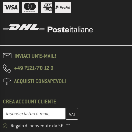
INVIACI UN'E-MAIL!
+49 7121/70 12 0
ACQUISTI CONSAPEVOLI
CREA ACCOUNT CLIENTE
Inserisci qui il tuo indirizzo e-mail e crea il tuo account cliente 
Indirizzo e-mail
Regalo di benvenuto da 5€ **