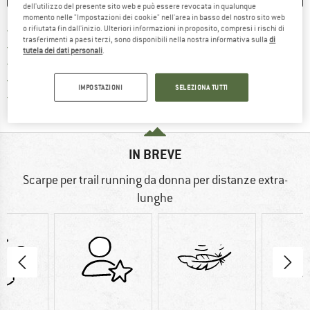
dell'utilizzo del presente sito web e può essere revocata in qualunque
momento nelle "Impostazioni dei cookie" nell'area in basso del nostro sito web
Qui trovi ulteriori informazioni sulle
Porto franco da 69 € (IT)
o rifiutata fin dall'inizio. Ulteriori informazioni in proposito, compresi i rischi di
trasferimenti a paesi terzi, sono disponibili nella nostra informativa sulla
di
Vai alla politica di recesso qui 
100 giorni di diritto di recesso
tutela dei dati personali
.
> 4.000.000 clienti soddisfatti
Tutti gli articoli in magazzino
IMPOSTAZIONI
SELEZIONA TUTTI
Trovi tutte le informazioni q
Tutela consumatori Trusted Shops
IN BREVE
Scarpe per trail running da donna per distanze extra-
lunghe