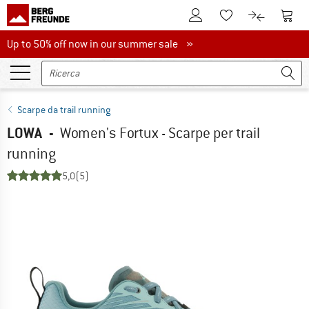
Al conto cliente
Al Ca
Alla lista promemo
Al confront
Up to 50% off now in our summer sale
Up to 50% off now in our summer sale »
Scarpe da trail running
LOWA
-
Women's Fortux - Scarpe per trail
running
5,0
(5)