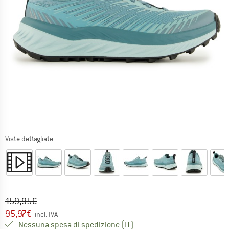
Viste dettagliate
Prezzo originale :
Prezzo:
159,95
€
95,97
€
incl. IVA
Italia. Informazioni sui cost
Nessuna spesa di spedizione
(IT)