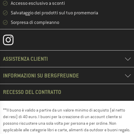
Accesso esclusivo a sconti
Salvataggio dei prodotti sul tuo promemoria
Sorpresa di compleanno
ASSISTENZA CLIENTI
INFORMAZIONI SU BERGFREUNDE
RECESSO DEL CONTRATTO
**Il buono è valido a partire da un valore minimo di acquisto (al netto
dei resi) di 40 euro. I buoni per la creazione di un account cliente si
possono riscuotere una sola volta per persona e per ordine. Non
applicabile alle categorie libri e carte, alimenti da outdoor e buoni regalo.