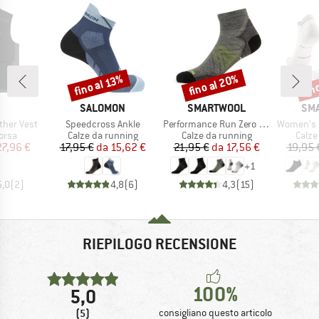
fino al 20%
fin
fino al 13%
Sconto
Sconto
Scon
CHIO
MARCHIO
MARCHIO
MAR
SALOMON
SMARTWOOL
SM
Articolo
Articolo
Articolo
her Vest
Speedcross Ankle
Performance Run Zero Cushion Ankle
Women's Run Zer
 prodotti
Gruppo di prodotti
Gruppo di prodotti
Grupp
corsa
Calze da running
Calze da running
Calze
ezzo
ezzo ridotto
Prezzo
Prezzo ridotto
Prezzo
Prezzo ridotto
27,96 €
17,95 €
da
15,62 €
21,95 €
da
17,56 €
19,95 
+
1
5,0
(
2
)
4,8
(
6
)
4,3
(
15
)
RIEPILOGO RECENSIONE
100%
5,0
(5)
consigliano questo articolo