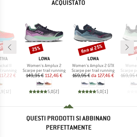
ACQUISTATO
33%
fino al 25%
fin
25%
Sconto
Sconto
Scon
O
MARCHIO
MARCHIO
TIVA
LOWA
LOWA
Articolo
Articolo
Articol
kal II
Women's Amplux 2
Women's Amplux 2 GTX
Women
otti
Gruppo di prodotti
Gruppo di prodotti
Gruppo di
il running
Scarpe per trail running
Scarpe per trail running
Scarpe pe
ezzo
ezzo ridotto
Prezzo
Prezzo ridotto
Prezzo
Prezzo ridotto
117,22 €
149,95 €
112,46 €
169,95 €
da
127,46 €
169,95 
,9
(
12
)
5,0
(
2
)
5,0
(
1
)
QUESTI PRODOTTI SI ABBINANO
PERFETTAMENTE