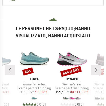
LE PERSONE CHE L&RSQUO;HANNO
VISUALIZZATO, HANNO ACQUISTATO
fino al 30%
40%
20
Sconto
Sconto
Scon
HIO
MARCHIO
MARCHIO
E
LOWA
DYNAFIT
Articolo
Articolo
Articolo
eyland
Women's Fortux
Women's Trail
Women's
prodotti
Gruppo di prodotti
Gruppo di prodotti
Gruppo di
rtive
Scarpe per trail running
Scarpe per trail running
Scarpe pe
ezzo
ezzo ridotto
Prezzo
Prezzo ridotto
Prezzo
Prezzo ridotto
9,48 €
159,95 €
95,97 €
159,95 €
da
111,97 €
159,9
,7
(
11
)
5,0
(
5
)
0,0
(
0
)