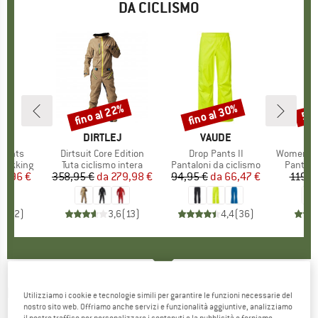
DA CICLISMO
fino al 22%
fino al 30%
55
Sconto
Sconto
Scon
O
ERN
MARCHIO
DIRTLEJ
MARCHIO
VAUDE
 Pants
Articolo
Dirtsuit Core Edition
Articolo
Drop Pants II
Articolo
Women's Lofs
dotti
trekking
Gruppo di prodotti
Tuta ciclismo intera
Gruppo di prodotti
Pantaloni da ciclismo
Gruppo 
Pantalo
ezzo
ezzo ridotto
19,96 €
358,95 €
da
Prezzo
Prezzo ridotto
279,98 €
94,95 €
da
Prezzo
Prezzo ridotto
66,47 €
119,9
4,0
(
2
)
3,6
(
13
)
4,4
(
36
)
LÖFFLER
-
Women's Bike Tights Windstopper
Utilizziamo i cookie e tecnologie simili per garantire le funzioni necessarie del
nostro sito web. Offriamo anche servizi e funzionalità aggiuntive, analizziamo
Elastic - Pantaloni da ciclismo
il nostro traffico per personalizzare i contenuti e la pubblicità e forniamo