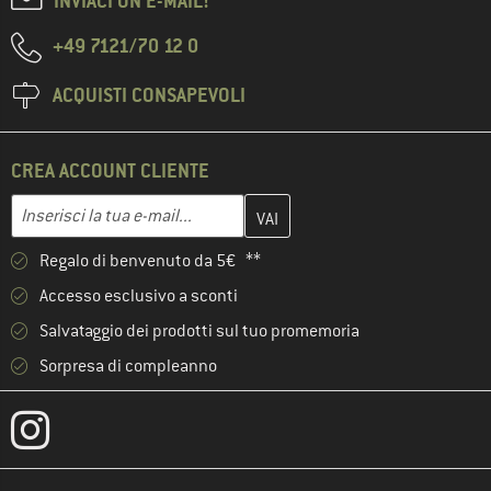
INVIACI UN'E-MAIL!
+49 7121/70 12 0
ACQUISTI CONSAPEVOLI
CREA ACCOUNT CLIENTE
Inserisci qui il tuo indirizzo e-mail e crea il tuo account cliente 
Indirizzo e-mail
Regalo di benvenuto da 5€ **
Accesso esclusivo a sconti
Salvataggio dei prodotti sul tuo promemoria
Sorpresa di compleanno