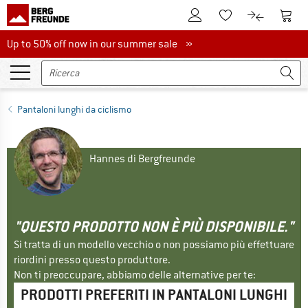
Al conto cliente
Al Ca
Alla lista promemo
Al confront
Up to 50% off now in our summer sale
Up to 50% off now in our summer sale »
Pantaloni lunghi da ciclismo
Hannes di Bergfreunde
"QUESTO PRODOTTO NON È PIÙ DISPONIBILE."
Si tratta di un modello vecchio o non possiamo più effettuare
riordini presso questo produttore.
Non ti preoccupare, abbiamo delle alternative per te:
PRODOTTI PREFERITI IN PANTALONI LUNGHI