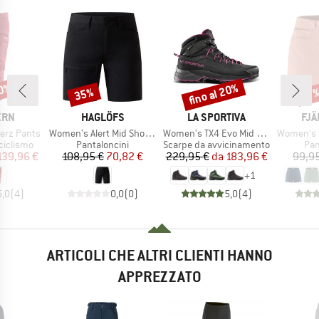
20%
fino al 20%
35%
Sconto
Sconto
Scon
17
O
MARCHIO
MARCHIO
MAR
ERN
HAGLÖFS
LA SPORTIVA
FJÄ
Articolo
Articolo
Articolo
erz Pants
Women's Alert Mid Shorts
Women's TX4 Evo Mid GTX
Women's High 
dotti
Gruppo di prodotti
Gruppo di prodotti
Gru
ciclismo
Pantaloncini
Scarpe da avvicinamento
Pan
ezzo
ezzo ridotto
Prezzo
Prezzo ridotto
Prezzo
Prezzo ridotto
139,96 €
108,95 €
70,82 €
229,95 €
da
183,96 €
99,95
+
1
5,0
(
4
)
0,0
(
0
)
5,0
(
4
)
ARTICOLI CHE ALTRI CLIENTI HANNO
APPREZZATO