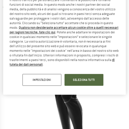
funzioni di social media. In questo modo anche i nostri partner dei social
5,0
(1)
media, della pubblicità e di analisi vengono a conoscenza del vostro utilizzo
del nostro sito web; alcuni dei quali si trovano in paesi terzi senza adeguate
salvaguardie per proteggere i vostri dati, ad esempio dall'accesso delle
autorità. Cliccando su “Seleziona tutto” accettate che si proceda in questo
modo.
Qualora non desideraste accettare alcun cookie oltre a quelli necessari
per ragioni tecniche, fate clic qui
. Potete anche adattare le impostazioni dei
cookie in qualsiasi momento nelle “Impostazioni” e selezionare le singole
categorie. La vostra autorizzazione è volontaria, non è necessaria ai fini
dell'utilizzo del presente sito web e può essere revocata in qualunque
momento nelle "Impostazioni dei cookie" nell'area in basso del nostro sito web
o rifiutata fin dall'inizio. Ulteriori informazioni in proposito, compresi i rischi di
trasferimenti a paesi terzi, sono disponibili nella nostra informativa sulla
di
tutela dei dati personali
.
IMPOSTAZIONI
SELEZIONA TUTTI