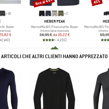
fino al 45%
45%
Sconto
Sconto
+
16
+
2
HIO
MARCHIO
MAR
C
HEBER PEAK
HEB
Articolo
Articolo
nSt. Boxer
MerinoMix165 PineconeHe. Boxer
MerinoMix165 Pi
odotti
Gruppo di prodotti
Gruppo 
merinos
Intimo lana merinos
Intimo
ezzo
ezzo ridotto
Prezzo
Prezzo ridotto
23,82 €
34,95 €
da
19,22 €
69,9
,4
(
140
)
4,2
(
6
)
ARTICOLI CHE ALTRI CLIENTI HANNO APPREZZATO