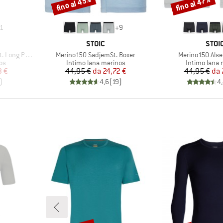
fino al 45%
fino al 47%
Sconto
Sconto
1
+
9
MARCHIO
MARC
STOIC
STOI
Articolo
Articolo
ong Pants
Merino150 SadjemSt. Boxer
Merino150 Alse
i
Gruppo di prodotti
Gruppo di pr
os
Intimo lana merinos
Intimo lana 
ridotto
Prezzo
Prezzo ridotto
Pr
Pr
3 €
44,95 €
da
24,72 €
44,95 €
da
)
4,6
(
19
)
4