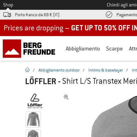
Allo
Shop
Chiedi agli am
Porto franco da 69 € (IT)
Pagamento
Up to 50% off now in our summer sale
Abbigliamento
Scarpe
Att
pagina iniziale
/
Abbigliamento outdoor
/
Intimo & baselayer
/
In
LÖFFLER
-
Shirt L/S Transtex Mer