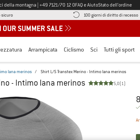
Chiamaci al numero
ici della montagna
|
+49 7121/70 12 0
FAQ e Aiuto
Stato dell’ordine
Qui trovi le informazioni di pagamento! Si apre in una casella informa
V
 sicuro
100 giorni di diritto di recesso
rezzatura
Arrampicata
Ciclismo
Sci
Tutti gli sport
timo lana merinos
/
Shirt L/S Transtex Merino - Intimo lana merinos
ino - Intimo lana merinos
5,0
(1)
8
Pr
Ar