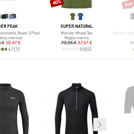
fino
40%
Sconto
Scont
CHIO
MARCHIO
ER PEAK
SUPER.NATURAL
Articolo
Articolo
neconeHe. Boxer 2-Pack
Wander Wheel Tee
Women's Me
di prodotti
Gruppo di prodotti
 lana merinos
Maglia merino
Prezzo
Prezzo ridotto
Prezzo
Prezzo ridotto
5 €
38,47 €
79,95 €
47,97 €
8
4,7
(
3
)
0,0
(
0
)