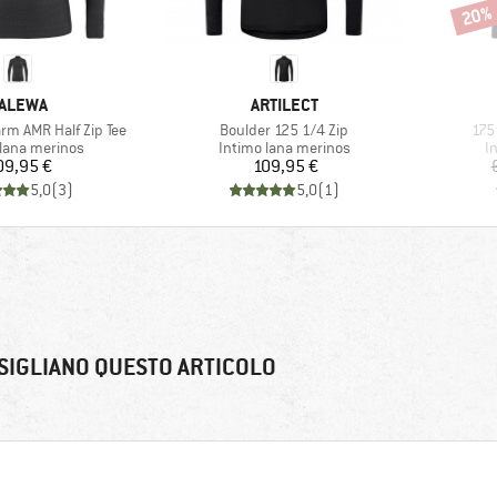
20%
Scont
ARCHIO
MARCHIO
ALEWA
ARTILECT
Articolo
Arti
rm AMR Half Zip Tee
Boulder 125 1/4 Zip
175
di prodotti
Gruppo di prodotti
Gr
 lana merinos
Intimo lana merinos
I
Prezzo
Prezzo
09,95 €
109,95 €
5,0
(
3
)
5,0
(
1
)
SIGLIANO QUESTO ARTICOLO