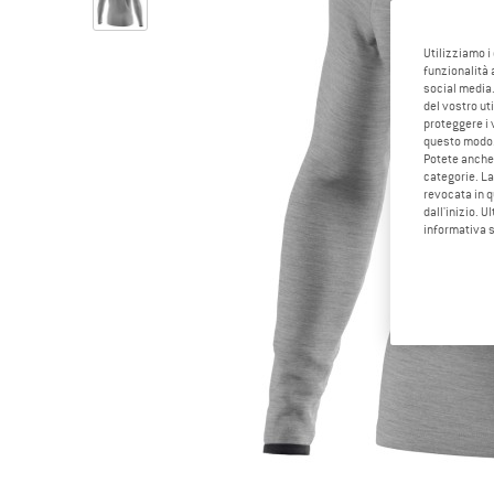
Utilizziamo i
funzionalità 
social media.
del vostro ut
proteggere i 
questo modo
Potete anche 
categorie. La
revocata in q
dall'inizio. U
informativa 