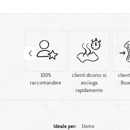
00 g
100%
clienti dicono: si
client
raccomandare
asciuga
Buon
rapidamente
Ideale per:
Uomo