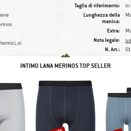
Taglia di riferimento:
in
Lunghezza della
ilene
Ma
manica:
erinos
Extra:
Ma
Nota legale:
In
termici, si
N. Art.:
01
INTIMO LANA MERINOS TOP SELLER