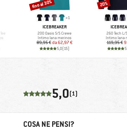
fino al 30%
20%
Sconto
Sconto
+
1
MARCHIO
MARCHI
ICEBREAKER
ICEBRE
Articolo
Articolo
 Tee
200 Oasis S/S Crewe
260 Tech L/
i
Gruppo di prodotti
Gruppo di pr
os
Intimo lana merinos
Intimo lana 
Prezzo
Prezzo ridotto
Pr
Pr
89,95 €
da
62,97 €
119,95 €
9
)
5,0
(
15
)
5
5,0
(1)
COSA NE PENSI?