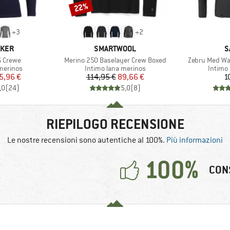
22%
Sconto
+
3
+
2
O
MARCHIO
M
AKER
SMARTWOOL
S
Articolo
Articolo
S Crewe
Merino 250 Baselayer Crew Boxed
Zebru Med Wa
odotti
Gruppo di prodotti
Gruppo 
merinos
Intimo lana merinos
Intimo
ezzo
ezzo ridotto
Prezzo
Prezzo ridotto
5,96 €
114,95 €
89,66 €
1
,0
(
24
)
5,0
(
8
)
RIEPILOGO RECENSIONE
Le nostre recensioni sono autentiche al 100%.
Più informazioni
100%
CON