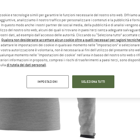
 cookie e tecnologie simili per garantire le funzioni necessarie del nostro sito web. Offriamo 
aggiuntive, analizziamo il nostro traffico per personalizzare i contenuti e la pubblicità e forn
 In questo modo anche i nostri partner dei social media, della pubblicità e di analisi vengon
ilizzo del nostro sito web; alcuni dei quali si trovano in paesi terzi senza adeguate salvaguard
vostri dati, ad esempio dall'accesso delle autorità. Cliccando su “Seleziona tutto” accettate 
.
Qualora non desideraste accettare alcun cookie oltre a quelli necessari per ragioni tecniche,
adattare le impostazioni dei cookie in qualsiasi momento nelle “Impostazioni” e selezionare 
 vostra autorizzazione è volontaria, non è necessaria ai fini dell'utilizzo del presente sito w
ualunque momento nelle "Impostazioni dei cookie" nell'area in basso del nostro sito web o rifi
lteriori informazioni in proposito, compresi i rischi di trasferimenti a paesi terzi, sono disponib
sulla
di tutela dei dati personali
.
IMPOSTAZIONI
SELEZIONA TUTTI