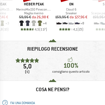
O
MARCHIO
MARCHIO
M
PEAK
HEBER PEAK
ON
S
Articolo
Articolo
He. Loose Tank
MerinoMix150 PineconeHe. II T-Shirt
Cloud 6
 prodotti
Gruppo di prodotti
Gruppo di prodotti
Gruppo di
rino
Maglia merino
Sneaker
Scarpe per 
ezzo
ezzo ridotto
Prezzo
Prezzo ridotto
Prezzo
Prezzo ridotto
7,46 €
59,95 €
da
26,98 €
159,95 €
da
127,96 €
159,95 
+
3
+
4
+
8
,8
(
10
)
4,5
(
117
)
4,1
(
23
)
RIEPILOGO RECENSIONE
100%
5,0
(1)
consigliano questo articolo
COSA NE PENSI?
FAI UNA DOMANDA