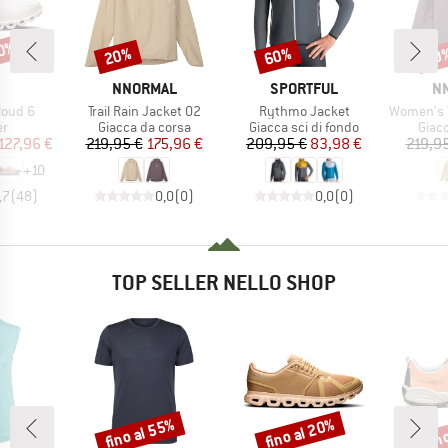
20%
20%
60%
20
Sconto
Sconto
Scon
CHIO
MARCHIO
MARCHIO
MA
NNORMAL
SPORTFUL
N
Articolo
Articolo
Articolo
loud 6
Trail Rain Jacket 02
Rythmo Jacket
Women's Trai
 di prodotti
Gruppo di prodotti
Gruppo di prodotti
Grupp
er
Giacca da corsa
Giacca sci di fondo
Giac
ezzo
ezzo ridotto
Prezzo
Prezzo ridotto
Prezzo
Prezzo ridotto
127,96 €
219,95 €
175,96 €
209,95 €
83,98 €
219,9
+
10
,7
(
48
)
0,0
(
0
)
0,0
(
0
)
TOP SELLER NELLO SHOP
fino al 55%
fino al 20%
fin
Sconto
Sconto
Scon