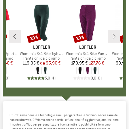
25%
20%
29%
48
Sconto
Sconto
Scon
IO
ER
MARCHIO
LÖFFLER
MARCHIO
LÖFFLER
M
L
-Zip Sparta
Articolo
Women's 3/4 Bike Tights Tour II
Articolo
Women's 3/4 Bike Pants CSL
Articolo
Women's Bike
odotti
ciclismo
Gruppo di prodotti
Pantaloni da ciclismo
Gruppo di prodotti
Pantaloni da ciclismo
Gruppo 
Pantalo
ezzo
ezzo ridotto
67,46 €
119,95 €
da
Prezzo
Prezzo ridotto
95,96 €
179,95 €
Prezzo
Prezzo ridotto
127,76 €
99,95 
0,0
(
0
)
5,0
(
4
)
0,0
(
0
)
LÖFFLER
-
Racesuit Worldcup 25 - Set
Utilizziamo i cookie e tecnologie simili per garantire le funzioni necessarie del
abbigliamento
nostro sito web. Offriamo anche servizi e funzionalità aggiuntive, analizziamo
il nostro traffico per personalizzare i contenuti e la pubblicità e forniamo
5,0
(1)