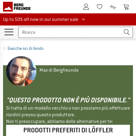
Al conto cliente
Al Ca
Alla lista promemo
Al confront
Up to 50% off now in our summer sale
Up to 50% off now in our summer sale »
Giacche sci di fondo
Max di Bergfreunde
"QUESTO PRODOTTO NON È PIÙ DISPONIBILE."
Si tratta di un modello vecchio o non possiamo più effettuare
riordini presso questo produttore.
Non ti preoccupare, abbiamo delle alternative per te:
PRODOTTI PREFERITI DI LÖFFLER