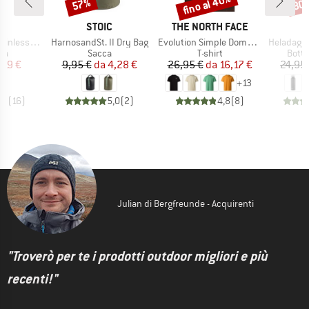
fino al 40%
57%
80
Sconto
Sconto
Scon
HIO
MARCHIO
MARCHIO
C
STOIC
THE NORTH FACE
Articolo
Articolo
Articolo
l Bottle 500ml
HarnosandSt. II Dry Bag
Evolution Simple Dome Short Sleeve
HeladagenSt. Insulated
di prodotti
Gruppo di prodotti
Gruppo di prodotti
Grupp
ia
Sacca
T-shirt
Botti
ezzo
ezzo ridotto
Prezzo
Prezzo ridotto
Prezzo
Prezzo ridotto
,19 €
9,95 €
da
4,28 €
26,95 €
da
16,17 €
24,95
+
13
,2
(
16
)
5,0
(
2
)
4,8
(
8
)
Julian di Bergfreunde - Acquirenti
"Troverò per te i prodotti outdoor migliori e più
recenti!"