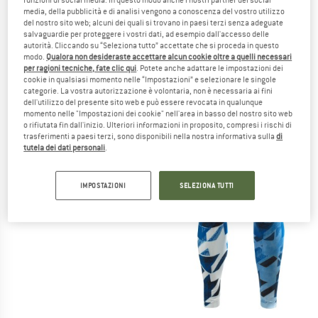
funzioni di social media. In questo modo anche i nostri partner dei social
media, della pubblicità e di analisi vengono a conoscenza del vostro utilizzo
del nostro sito web; alcuni dei quali si trovano in paesi terzi senza adeguate
salvaguardie per proteggere i vostri dati, ad esempio dall'accesso delle
autorità. Cliccando su “Seleziona tutto” accettate che si proceda in questo
modo.
Qualora non desideraste accettare alcun cookie oltre a quelli necessari
per ragioni tecniche, fate clic qui
. Potete anche adattare le impostazioni dei
cookie in qualsiasi momento nelle “Impostazioni” e selezionare le singole
categorie. La vostra autorizzazione è volontaria, non è necessaria ai fini
dell'utilizzo del presente sito web e può essere revocata in qualunque
momento nelle "Impostazioni dei cookie" nell'area in basso del nostro sito web
o rifiutata fin dall'inizio. Ulteriori informazioni in proposito, compresi i rischi di
trasferimenti a paesi terzi, sono disponibili nella nostra informativa sulla
di
tutela dei dati personali
.
IMPOSTAZIONI
SELEZIONA TUTTI