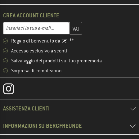
CREA ACCOUNT CLIENTE
Inserisci qui il tuo indirizzo e-mail e crea il tuo account cliente 
Indirizzo e-mail
Regalo di benvenuto da 5€ **
Accesso esclusivo a sconti
Salvataggio dei prodotti sul tuo promemoria
Sorpresa di compleanno
ASSISTENZA CLIENTI
INFORMAZIONI SU BERGFREUNDE