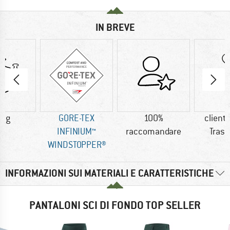
IN BREVE
0 g
GORE-TEX
100%
clienti
INFINIUM™
raccomandare
Trasp
WINDSTOPPER®
INFORMAZIONI SUI MATERIALI E CARATTERISTICHE
PANTALONI SCI DI FONDO TOP SELLER