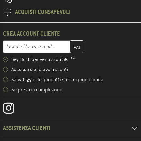
ACQUISTI CONSAPEVOLI
CREA ACCOUNT CLIENTE
Inserisci qui il tuo indirizzo e-mail e crea il tuo account cliente 
Indirizzo e-mail
Regalo di benvenuto da 5€ **
Accesso esclusivo a sconti
Salvataggio dei prodotti sul tuo promemoria
Sorpresa di compleanno
ASSISTENZA CLIENTI