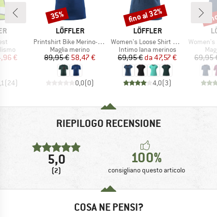
fino al 32%
fin
35%
Sconto
Sconto
Scon
IO
MARCHIO
MARCHIO
M
ER
LÖFFLER
LÖFFLER
L
Articolo
Articolo
Articolo
est
Printshirt Bike Merino-Tencel
Women's Loose Shirt Merino
Women's Shirt Mer
prodotti
Gruppo di prodotti
Gruppo di prodotti
Grup
clismo
Maglia merino
Intimo lana merinos
Mag
ezzo
ezzo ridotto
Prezzo
Prezzo ridotto
Prezzo
Prezzo ridotto
,96 €
89,95 €
58,47 €
69,95 €
da
47,57 €
69,95 
,1
(
24
)
0,0
(
0
)
4,0
(
3
)
RIEPILOGO RECENSIONE
100%
5,0
(2)
consigliano questo articolo
COSA NE PENSI?