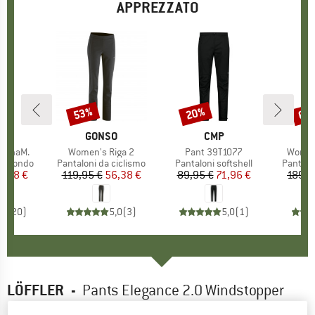
APPREZZATO
53%
20%
60
Sconto
Sconto
Scon
HIO
JA
MARCHIO
GONSO
MARCHIO
CMP
M
M
stinaM.
Articolo
Women's Riga 2
Articolo
Pant 39T1077
Articol
Women
dotti
 di fondo
Gruppo di prodotti
Pantaloni da ciclismo
Gruppo di prodotti
Pantaloni softshell
Gruppo 
Pantalon
ezzo
ezzo ridotto
3,98 €
119,95 €
Prezzo
Prezzo ridotto
56,38 €
89,95 €
Prezzo
Prezzo ridotto
71,96 €
189,9
,6
(
20
)
5,0
(
3
)
5,0
(
1
)
LÖFFLER
-
Pants Elegance 2.0 Windstopper
Light - Pantaloni sci di fondo