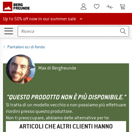
Al conto cliente
Al Ca
Alla lista promemo
Al confront
Up to 50% off now in our summer sale
Up to 50% off now in our summer sale »
Pantaloni sci di fondo
Max di Bergfreunde
"QUESTO PRODOTTO NON È PIÙ DISPONIBILE."
Si tratta di un modello vecchio o non possiamo più effettuare
riordini presso questo produttore.
Non ti preoccupare, abbiamo delle alternative per te:
ARTICOLI CHE ALTRI CLIENTI HANNO