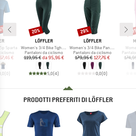
25%
20%
29%
60
Sconto
Sconto
Scon
IO
MARCHIO
MARCHIO
M
ER
LÖFFLER
LÖFFLER
M
Articolo
Articolo
Artico
-Zip Sparta
Women's 3/4 Bike Tights Tour II
Women's 3/4 Bike Pants CSL
Wome
odotti
Gruppo di prodotti
Gruppo di prodotti
Gruppo d
ciclismo
Pantaloni da ciclismo
Pantaloni da ciclismo
Pantalon
ezzo
ezzo ridotto
Prezzo
Prezzo ridotto
Prezzo
Prezzo ridotto
67,46 €
119,95 €
da
95,96 €
179,95 €
127,76 €
174,9
0,0
(
0
)
5,0
(
4
)
0,0
(
0
)
PRODOTTI PREFERITI DI LÖFFLER