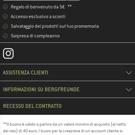
Regalo di benvenuto da 5€ **
Accesso esclusivo a sconti
Salvataggio dei prodotti sul tuo promemoria
Sorpresa di compleanno
ASSISTENZA CLIENTI
INFORMAZIONI SU BERGFREUNDE
RECESSO DEL CONTRATTO
**Il buono è valido a partire da un valore minimo di acquisto (al netto
dei resi) di 40 euro. I buoni per la creazione di un account cliente si