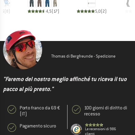
4,5
(
8
)
4,5
(
17
)
5,0
(
2
)
Thomas di Bergfreunde - Spedizione
"Faremo del nostro meglio affinché tu riceva il tuo
pacco al più presto."
Porto franco da 69 €
100 giorni di diritto di
(IT)
recesso
Pagamento sicuro
Le recensioni di 986
clienti