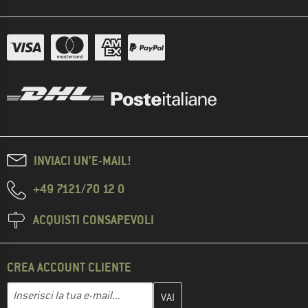
INVIACI UN'E-MAIL!
+49 7121/70 12 0
ACQUISTI CONSAPEVOLI
CREA ACCOUNT CLIENTE
Inserisci qui il tuo indirizzo e-mail e crea il tuo account cliente 
Indirizzo e-mail