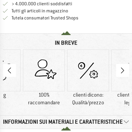
> 4.000.000 clienti soddisfatti
Tutti gli articoli in magazzino
Trovi tutte le informazioni q
Tutela consumatori Trusted Shops
IN BREVE
4 g
100%
clienti dicono:
clienti
raccomandare
Qualità/prezzo
leg
INFORMAZIONI SUI MATERIALI E CARATTERISTICHE