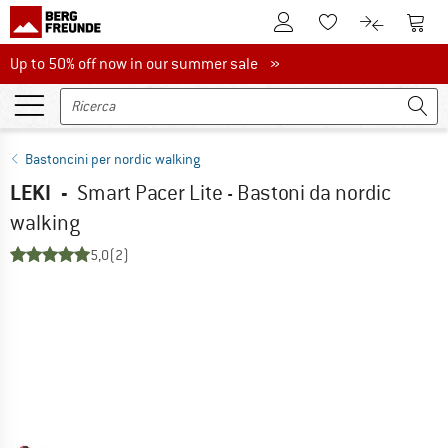
Al conto cliente
Al Ca
Alla lista promemo
Al confront
Up to 50% off now in our summer sale
Up to 50% off now in our summer sale »
Bastoncini per nordic walking
LEKI
-
Smart Pacer Lite - Bastoni da nordic
walking
5,0
(2)