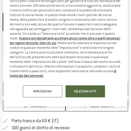
Utilizziamo i cookie e tecnologie simili per garantire le funzioni necessarie del
nostro sito web. Offriamo anche servizi e funzionalità aggiuntive, analizziamo
Colore:
Midnightblue Dark Metallic / Darkblue / White
il nostro traffico per personalizzare i contenuti e la pubblicità e forniamo
funzioni di social media. In questo modo anche i nostri partner dei social
Midnightblue Dark Metallic / Darkblue / White
media, della pubblicità e di analisi vengono a conoscenza del vostro utilizzo
del nostro sito web; alcuni dei quali si trovano in paesi terzi senza adeguate
19%
salvaguardie per proteggere i vostri dati, ad esempio dall'accesso delle
autorità. Cliccando su “Seleziona tutto” accettate che si proceda in questo
Scegli la taglia:
modo.
Qualora non desideraste accettare alcun cookie oltre a quelli necessari
100 cm
105 cm
110 cm
115 cm
120 cm
per ragioni tecniche, fate clic qui
. Potete anche adattare le impostazioni dei
cookie in qualsiasi momento nelle “Impostazioni” e selezionare le singole
categorie. La vostra autorizzazione è volontaria, non è necessaria ai fini
125 cm
130 cm
dell'utilizzo del presente sito web e può essere revocata in qualunque
momento nelle "Impostazioni dei cookie" nell'area in basso del nostro sito web
o rifiutata fin dall'inizio. Ulteriori informazioni in proposito, compresi i rischi di
Il link si apre in una casella
Tempi di consegna: 3-5 giorni lavorativi
trasferimenti a paesi terzi, sono disponibili nella nostra informativa sulla
di
Quantità:
tutela dei dati personali
.
NEL CARRELLO
IMPOSTAZIONI
SELEZIONA TUTTI
ANNOTA
CONFRONTA
Qui trovi ulteriori informazioni sulle
Porto franco da 69 € (IT)
Vai alla politica di recesso qui 
100 giorni di diritto di recesso