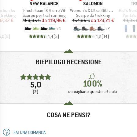
CHIO
MARCHIO
MARCHIO
MA
NEW BALANCE
SALOMON
TR
Articolo
Articolo
Articolo
arbon As
Fresh Foam X Hierro V9
Women's X Ultra 360 Mid GTX
Kid's Nordfjord 
dotti
Gruppo di prodotti
Gruppo di prodotti
Gruppo 
 trekking
Scarpe per trail running
Scarpe da trekking
Pantalo
ezzo
ezzo ridotto
Prezzo
Prezzo ridotto
Prezzo
Prezzo ridotto
37,32 €
159,95 €
da
119,96 €
164,95 €
da
123,71 €
49,95 
+
4
+
2
5,0
(
8
)
4,4
(
5
)
4,2
(
14
)
RIEPILOGO RECENSIONE
100%
5,0
(2)
consigliano questo articolo
COSA NE PENSI?
FAI UNA DOMANDA