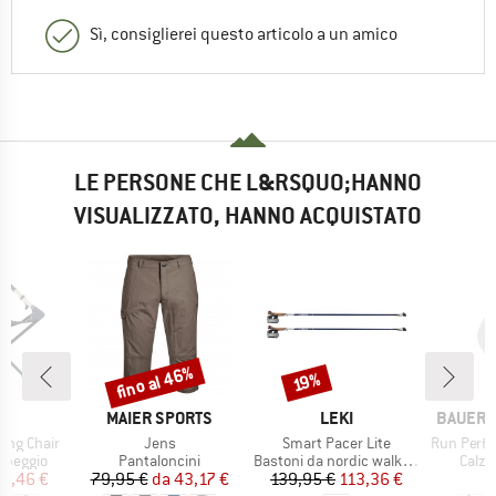
Sì, consiglierei questo articolo a un amico
LE PERSONE CHE L&RSQUO;HANNO
VISUALIZZATO, HANNO ACQUISTATO
fino al 46%
Sconto
Sconto
19%
HIO
MARCHIO
MARCHIO
MARCHI
O
MAIER SPORTS
LEKI
BAUERF
Articolo
Articolo
Articolo
ning Chair
Jens
Smart Pacer Lite
Run Performan
odotti
Gruppo di prodotti
Gruppo di prodotti
Grupp
mpeggio
Pantaloncini
Bastoni da nordic walking
Calze
ezzo
ezzo ridotto
Prezzo
Prezzo ridotto
Prezzo
Prezzo ridotto
61,46 €
79,95 €
da
43,17 €
139,95 €
113,36 €
2