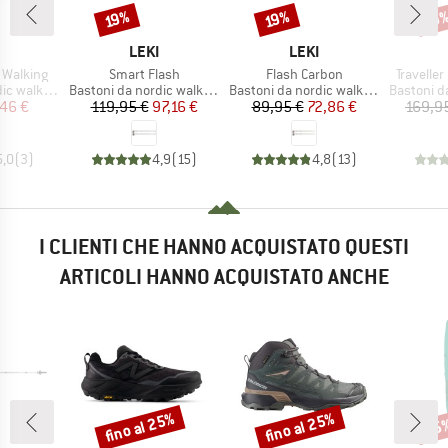
Sconto
Sconto
Scon
19%
19%
19
CHIO
MARCHIO
MARCHIO
LEKI
LEKI
Articolo
Articolo
Articolo
 Walking
Smart Flash
Flash Carbon
Travelle
tti
Gruppo di prodotti
Gruppo di prodotti
Gruppo di
c walking
Bastoni da nordic walking
Bastoni da nordic walking
Bastoni da 
ezzo
ezzo ridotto
Prezzo
Prezzo ridotto
Prezzo
Prezzo ridotto
46 €
119,95 €
97,16 €
89,95 €
72,86 €
169,9
5,0
(
3
)
4,9
(
15
)
4,8
(
13
)
I CLIENTI CHE HANNO ACQUISTATO QUESTI
ARTICOLI HANNO ACQUISTATO ANCHE
fino al 25%
fino al 25%
35
Sconto
Sconto
Scon