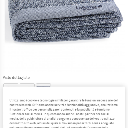
Viste dettagliate
Utilizziamo i cookie e tecnologie simili per garantire le funzioni necessarie del
nostro sito web. Offriamo anche servizi e funzionalità aggiuntive, analizziamo
il nostro traffico per personalizzare i contenuti e la pubblicità e forniamo
Prezzo originale :
Prezzo:
49,95
€
funzioni di social media. In questo modo anche i nostri partner dei social
42,46
€
media, della pubblicità e di analisi vengono a conoscenza del vostro utilizzo
incl. IVA
del nostro sito web; alcuni dei quali si trovano in paesi terzi senza adeguate
Informazioni sui costi di spedizione. Si apre in una
più Spese di spedizione
salvaguardie per proteggere i vostri dati, ad esempio dall'accesso delle