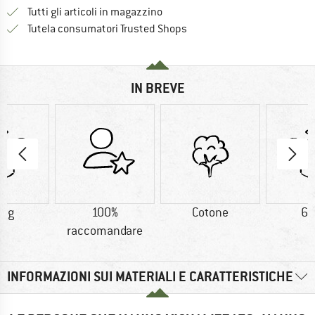
Tutti gli articoli in magazzino
Trovi tutte le informazioni q
Tutela consumatori Trusted Shops
IN BREVE
0 g
100%
Cotone
68
raccomandare
INFORMAZIONI SUI MATERIALI E CARATTERISTICHE