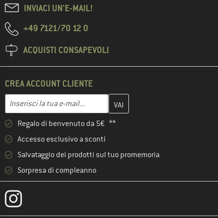
INVIACI UN'E-MAIL!
+49 7121/70 12 0
ACQUISTI CONSAPEVOLI
CREA ACCOUNT CLIENTE
Inserisci qui il tuo indirizzo e-mail e crea il tuo account cliente 
Indirizzo e-mail
Regalo di benvenuto da 5€ **
Accesso esclusivo a sconti
Salvataggio dei prodotti sul tuo promemoria
Sorpresa di compleanno