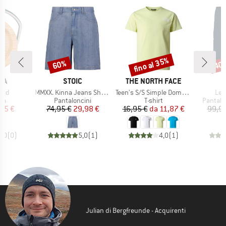
fino al 35%
60%
40
Sconto
Sconto
Scon
IO
MARCHIO
MARCHIO
KA
STOIC
THE NORTH FACE
Articolo
Articolo
Arti
Lid
MMXX. Kinna Jeans Shorts
Teen's S/S Simple Dome Tee
Led
di prodotti
Gruppo di prodotti
Gruppo di prodotti
Gruppo 
ia
Pantaloncini
T-shirt
Pantalo
ezzo
ezzo ridotto
Prezzo
Prezzo ridotto
Prezzo
Prezzo ridotto
25 €
74,95 €
29,98 €
16,95 €
da
11,87 €
99,95
0,0
(
0
)
5,0
(
1
)
4,0
(
1
)
Julian di Bergfreunde - Acquirenti