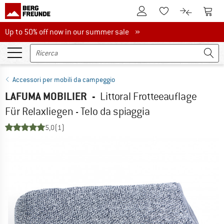
Al conto cliente
Al Ca
Alla lista promemo
Al confront
Up to 50% off now in our summer sale
Up to 50% off now in our summer sale »
Accessori per mobili da campeggio
LAFUMA MOBILIER
-
Littoral Frotteeauflage
Für Relaxliegen - Telo da spiaggia
5,0
(1)