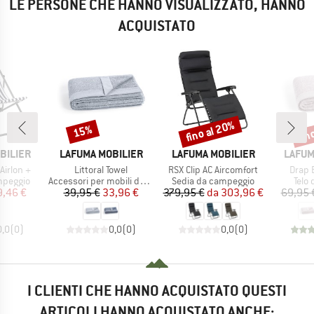
LE PERSONE CHE HANNO VISUALIZZATO, HANNO
ACQUISTATO
fino al 20%
fin
15%
Sconto
Sconto
Scon
MARCHIO
MARCHIO
MARCH
BILIER
LAFUMA MOBILIER
LAFUMA MOBILIER
LAFUM
Articolo
Articolo
Artico
Airlon +
Littoral Towel
RSX Clip AC Aircomfort
Drap B
odotti
Gruppo di prodotti
Gruppo di prodotti
Grupp
mpeggio
Accessori per mobili da campeggio
Sedia da campeggio
Telo 
ezzo
ezzo ridotto
Prezzo
Prezzo ridotto
Prezzo
Prezzo ridotto
9,46 €
39,95 €
33,96 €
379,95 €
da
303,96 €
69,95 
0,0
(
0
)
0,0
(
0
)
0,0
(
0
)
I CLIENTI CHE HANNO ACQUISTATO QUESTI
ARTICOLI HANNO ACQUISTATO ANCHE: