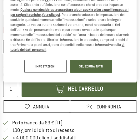
autorità. Cliccando su “Seleziona tutto” accettate che si proceda in questo
modo.
Qualora non desideraste accettare alcun cookie oltre a quelli necessari
Colore:
Iroise
per ragioni tecniche, fate clic qui
. Potete anche adattare le impostazioni dei
cookie in qualsiasi momento nelle “Impostazioni” e selezionare le singole
Dune / Beige
Embrun / Light Grey
Iroise
categorie. La vostra autorizzazione è volontaria, non è necessaria ai fini
15%
15%
15%
dell'utilizzo del presente sito web e può essere revocata in qualunque
momento nelle "Impostazioni dei cookie" nell'area in basso del nostro sito web
Taglia:
180 x 60 cm
o rifiutata fin dall'inizio. Ulteriori informazioni in proposito, compresi i rischi di
trasferimenti a paesi terzi, sono disponibili nella nostra informativa sulla
di
180 x 60 cm
tutela dei dati personali
.
Il link si apre in una casella infor
Tempi di consegna: 3-5 giorni lavorativi
IMPOSTAZIONI
SELEZIONA TUTTI
Soltanto uno in magazzino!
Quantità:
NEL CARRELLO
ANNOTA
CONFRONTA
Qui trovi ulteriori informazioni sulle
Porto franco da 69 € (IT)
Vai alla politica di recesso qui 
100 giorni di diritto di recesso
> 4.000.000 clienti soddisfatti