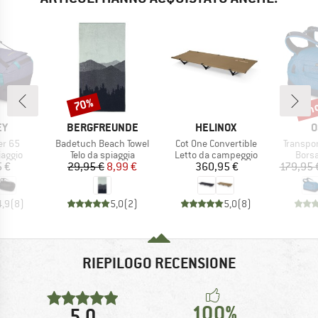
fin
70%
Sconto
Scon
IO
MARCHIO
MARCHIO
M
EY
BERGFREUNDE
HELINOX
O
Articolo
Articolo
Articolo
er 65
Badetuch Beach Towel
Cot One Convertible
Transpor
prodotti
Gruppo di prodotti
Gruppo di prodotti
Grupp
iaggio
Telo da spiaggia
Letto da campeggio
Borsa
ezzo
Prezzo
Prezzo ridotto
Prezzo
5 €
29,95 €
8,99 €
360,95 €
179,95 
4,9
(
8
)
5,0
(
2
)
5,0
(
8
)
RIEPILOGO RECENSIONE
100%
5,0