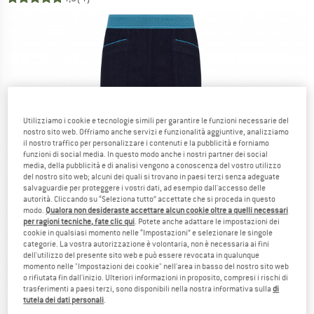
Utilizziamo i cookie e tecnologie simili per garantire le funzioni necessarie del
nostro sito web. Offriamo anche servizi e funzionalità aggiuntive, analizziamo
il nostro traffico per personalizzare i contenuti e la pubblicità e forniamo
funzioni di social media. In questo modo anche i nostri partner dei social
media, della pubblicità e di analisi vengono a conoscenza del vostro utilizzo
del nostro sito web; alcuni dei quali si trovano in paesi terzi senza adeguate
salvaguardie per proteggere i vostri dati, ad esempio dall'accesso delle
autorità. Cliccando su “Seleziona tutto” accettate che si proceda in questo
modo.
Qualora non desideraste accettare alcun cookie oltre a quelli necessari
per ragioni tecniche, fate clic qui
. Potete anche adattare le impostazioni dei
cookie in qualsiasi momento nelle “Impostazioni” e selezionare le singole
categorie. La vostra autorizzazione è volontaria, non è necessaria ai fini
dell'utilizzo del presente sito web e può essere revocata in qualunque
momento nelle "Impostazioni dei cookie" nell'area in basso del nostro sito web
o rifiutata fin dall'inizio. Ulteriori informazioni in proposito, compresi i rischi di
trasferimenti a paesi terzi, sono disponibili nella nostra informativa sulla
di
tutela dei dati personali
.