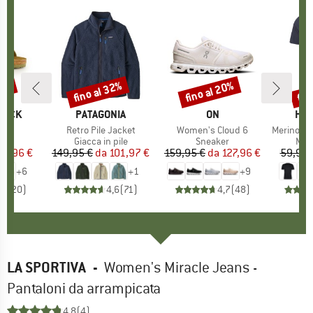
20%
fino al 32%
fino al 20%
fin
Sconto
Sconto
Scon
TOCK
MARCHIO
PATAGONIA
MARCHIO
ON
MAR
HEB
 BF
Articolo
Retro Pile Jacket
Articolo
Women's Cloud 6
Articolo
MerinoMix150 Pi
 di prodotti
i
Gruppo di prodotti
Giacca in pile
Gruppo di prodotti
Sneaker
Grup
Mag
ezzo
ezzo ridotto
71,96 €
149,95 €
da
Prezzo
Prezzo ridotto
101,97 €
159,95 €
da
Prezzo
Prezzo ridotto
127,96 €
59,95 
+
6
+
1
+
9
,8
(
20
)
4,6
(
71
)
4,7
(
48
)
LA SPORTIVA
-
Women's Miracle Jeans -
Pantaloni da arrampicata
4,8
(4)