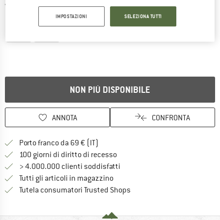
Viste dettagliate
IMPOSTAZIONI
SELEZIONA TUTTI
NON PIÙ DISPONIBILE
ANNOTA
CONFRONTA
Qui trovi ulteriori informazioni sulle
Porto franco da 69 € (IT)
Vai alla politica di recesso qui 
100 giorni di diritto di recesso
> 4.000.000 clienti soddisfatti
Tutti gli articoli in magazzino
Trovi tutte le informazioni q
Tutela consumatori Trusted Shops