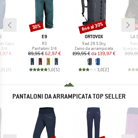
fino al 30%
30%
Sconto
Sconto
Scon
18
HIO
MARCHIO
MARCHIO
MAR
I
E9
ORTOVOX
LA 
Articolo
Articolo
Artic
in Capri
R3
Trad 28 S Dry
Tran
 prodotti
Gruppo di prodotti
Gruppo di prodotti
Gruppo d
 3/4
Pantaloni 3/4
Zaino da arrampicata
Scarpon
ezzo
ezzo ridotto
Prezzo
Prezzo ridotto
Prezzo
Prezzo ridotto
8,97 €
89,95 €
62,97 €
199,95 €
da
139,97 €
399,9
,0
(
13
)
5,0
(
5
)
3,0
(
2
)
PANTALONI DA ARRAMPICATA TOP SELLER