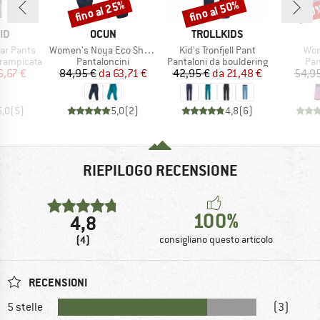
fino al 25%
fino al 50%
30
Sconto
Sconto
Scon
IO
MARCHIO
MARCHIO
ID
OCUN
TROLLKIDS
Articolo
Articolo
Arti
ar Pants
Women's Noya Eco Shorts
Kid's Tronfjell Pant
Wom
tti
Gruppo di prodotti
Gruppo di prodotti
Gru
rrampicata
Pantaloncini
Pantaloni da bouldering
Pan
ezzo
ezzo ridotto
Prezzo
Prezzo ridotto
Prezzo
Prezzo ridotto
6,67 €
84,95 €
da
63,71 €
42,95 €
da
21,48 €
54,95
5,0
(
5
)
5,0
(
2
)
4,8
(
6
)
RIEPILOGO RECENSIONE
100%
4,8
(4)
consigliano questo articolo
RECENSIONI
5 stelle
(3)