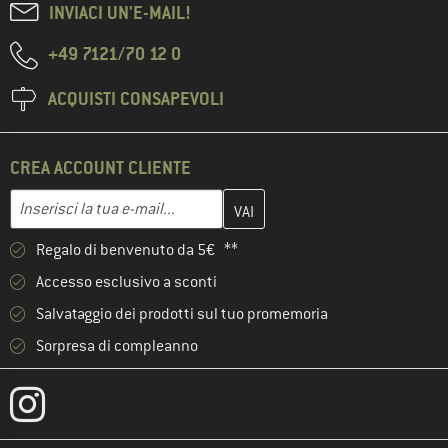
INVIACI UN'E-MAIL!
+49 7121/70 12 0
ACQUISTI CONSAPEVOLI
CREA ACCOUNT CLIENTE
Inserisci qui il tuo indirizzo e-mail e crea il tuo account cliente 
Indirizzo e-mail
Regalo di benvenuto da 5€ **
Accesso esclusivo a sconti
Salvataggio dei prodotti sul tuo promemoria
Sorpresa di compleanno