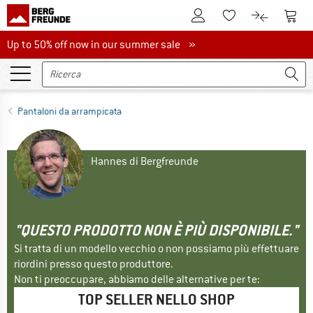
Al conto cliente
Al Ca
Alla lista promemo
Al confront
Up to 50% off now in our summer sale
Up to 50% off now in our summer sale »
Pantaloni da arrampicata
Hannes di Bergfreunde
"QUESTO PRODOTTO NON È PIÙ DISPONIBILE."
Si tratta di un modello vecchio o non possiamo più effettuare
riordini presso questo produttore.
Non ti preoccupare, abbiamo delle alternative per te:
TOP SELLER NELLO SHOP