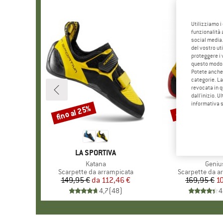
Utilizziamo i
funzionalità 
social media.
del vostro ut
proteggere i 
questo modo
Potete anche 
categorie. La
revocata in q
dall'inizio. U
informativa 
fino al 25%
40%
Sconto
Sconto
MARCHIO
LA SPORTIVA
MARCHI
LA SPOR
Articolo
Katana
Artico
Geniu
Gruppo di prodotti
Scarpette da arrampicata
Gruppo di prodo
Scarpette da a
149,95 €
da
Prezzo
Prezzo ridotto
112,46 €
169,95 €
Pr
Pr
1
4,7
(
48
)
4