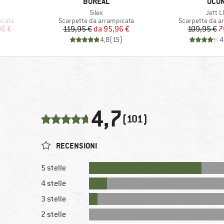
MARCHIO
MARC
BOREAL
OCU
Articolo
Artico
Silex
Jett L
Gruppo di prodotti
Gruppo di prodo
icata
Scarpette da arrampicata
Scarpette da a
ridotto
Prezzo
Prezzo ridotto
Pr
Pr
96 €
119,95 €
da
95,96 €
109,95 €
7
)
4,8
(
15
)
4
4,7
(101)
RECENSIONI
5 stelle
4 stelle
3 stelle
2 stelle