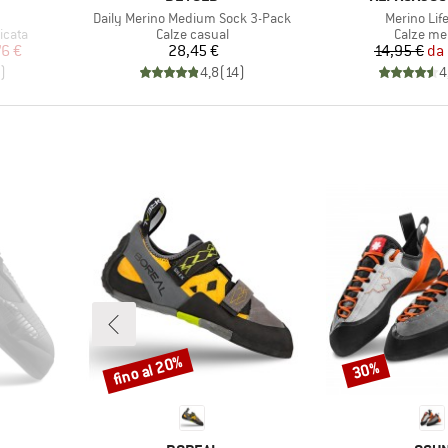
Articolo
Articolo
Daily Merino Medium Sock 3-Pack
Merino Lif
Gruppo di prodotti
Gruppo di
icata
Calze casual
Calze me
ridotto
Prezzo
Pr
Pr
76 €
28,45 €
14,95 €
da
)
4,8
(
14
)
4
fino al 20%
30%
Sconto
Sconto