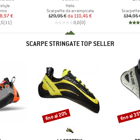
Articolo
estyle
Helix
 prodotti
Gruppo di prodotti
Gruppo di
rino
Scarpette da arrampicata
Scarpette
ezzo
ezzo ridotto
Prezzo
Prezzo ridotto
8,97 €
129,95 €
da
110,46 €
134,95 
,5
(
11
)
0,0
(
0
)
SCARPE STRINGATE TOP SELLER
fino al 20%
fino al 3
Sconto
Sconto