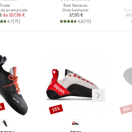
Articolo
Articolo
Finale
Boot Bananas
 prodotti
Gruppo di prodotti
Grup
 da arrampicata
Shoe freshener
Scar
Prezzo
Prezzo ridotto
Prezzo
€
da
107,96 €
17,95 €
16
4,7
(
75
)
4,6
(
70
)
5%
15%
50%
Sconto
Scont