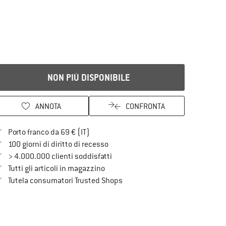
NON PIÙ DISPONIBILE
ANNOTA
CONFRONTA
Qui trovi ulteriori informazioni sulle spe
Porto franco da 69 € (IT)
Vai alla politica di recesso qui Si a
100 giorni di diritto di recesso
> 4.000.000 clienti soddisfatti
Tutti gli articoli in magazzino
Trovi tutte le informazioni qui!
Tutela consumatori Trusted Shops