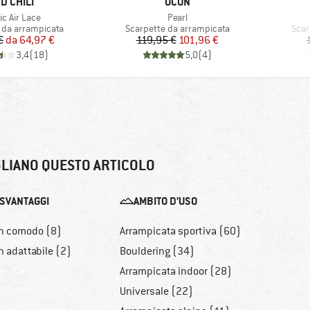
RCHIO
MARCHIO
D CHILI
OCUN
olo
Articolo
ic Air Lace
Pearl
 prodotti
Gruppo di prodotti
Grup
 da arrampicata
Scarpette da arrampicata
Scar
Prezzo
Prezzo ridotto
Prezzo
Prezzo ridotto
€
da
64,97 €
119,95 €
101,96 €
3,4
(
18
)
5,0
(
4
)
LIANO QUESTO ARTICOLO
SVANTAGGI
AMBITO D’USO
n comodo (8)
Arrampicata sportiva (60)
 adattabile (2)
Bouldering (34)
Arrampicata indoor (28)
Universale (22)