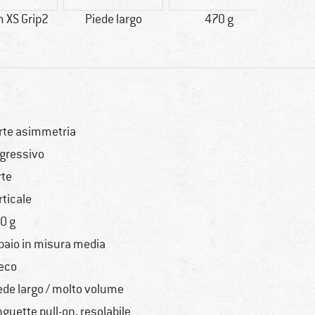
 XS Grip2
Piede largo
470 g
St
rte asimmetria
gressivo
rte
rticale
0 g
 paio in misura media
eco
ede largo / molto volume
nguette pull-on, resolabile