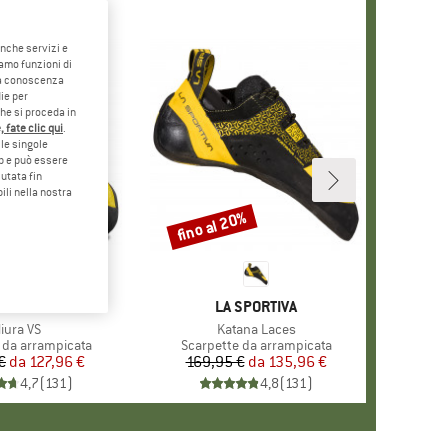
anche servizi e
iamo funzioni di
o a conoscenza
ie per
che si proceda in
 fate clic qui
.
le singole
eb e può essere
utata fin
ili nella nostra
0%
fino al 20%
Sconto
RCHIO
SPORTIVA
MARCHIO
LA SPORTIVA
rticolo
iura VS
Articolo
Katana Laces
 prodotti
 da arrampicata
Gruppo di prodotti
Scarpette da arrampicata
€
da
Prezzo
Prezzo ridotto
127,96 €
169,95 €
da
Prezzo
Prezzo ridotto
135,96 €
4,7
(
131
)
4,8
(
131
)