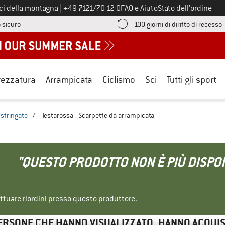
Chiamaci al numero
ici della montagna
|
+49 7121/70 12 0
FAQ e Aiuto
Stato dell’ordine
Qui trovi le informazioni di pagamento! Si apre in una casella informa
V
 sicuro
100 giorni di diritto di recesso
rezzatura
Arrampicata
Ciclismo
Sci
Tutti gli sport
stringate
/
Testarossa - Scarpette da arrampicata
"QUESTO PRODOTTO NON È PIÙ DISPON
ettuare riordini presso questo produttore.
ERSONE CHE HANNO VISUALIZZATO, HANNO ACQUI