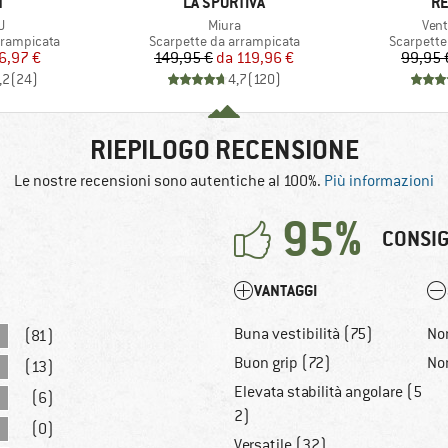
HIO
MARCHIO
MA
N
LA SPORTIVA
RE
lo
Articolo
Artic
U
Miura
Vent
tti
Gruppo di prodotti
Gruppo di
rrampicata
Scarpette da arrampicata
Scarpette
ezzo
ezzo ridotto
Prezzo
Prezzo ridotto
6,97 €
149,95 €
da
119,96 €
99,95 
,2
(
24
)
4,7
(
120
)
RIEPILOGO RECENSIONE
Le nostre recensioni sono autentiche al 100%.
Più informazioni
95%
CONSIG
VANTAGGI
Buna vestibilità (75)
No
(81)
Buon grip (72)
Non
(13)
Elevata stabilità angolare (5
(6)
2)
(0)
Versatile (32)