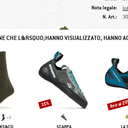
Nota legale:
In
N. Art.:
30
NE CHE L&RSQUO;HANNO VISUALIZZATO, HANNO A
fino al 2
15%
Sconto
Sconto
+
3
MARCHIO
MAR
CKS&CO
SCARPA
LA 