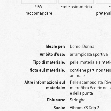
inghe
95%
Forte asimmetria
F
raccomandare
preten
Ideale per:
Uomo,
Donna
Ambito d’uso:
arrampicata sportiva
Tipo di materiale:
pelle, materiale sintet
Nota sul materiale:
contiene parti non tessi
animale
Altre informazioni sul
Pelle scamosciata; Riv
materiale:
microfibra Pacific nell’
e della punta
Chiusura:
Stringhe
Suola:
Vibram XS Grip 2