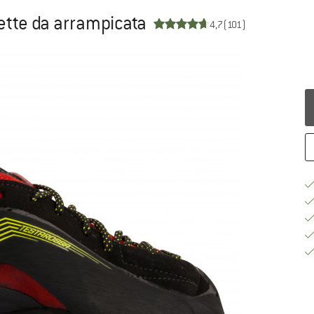
ette da arrampicata
4,7
(101)