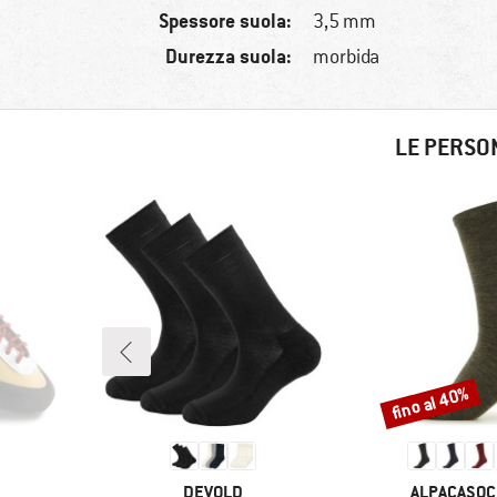
Spessore suola:
3,5 mm
Durezza suola:
morbida
LE PERSO
fino al 40%
Sconto
MARCHIO
MARCHIO
DEVOLD
ALPACASO