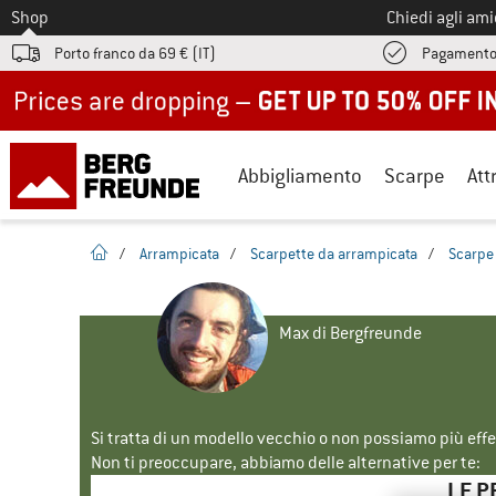
Allo
Shop
Chiedi agli am
Porto franco da 69 € (IT)
Pagamento
Up to 50% off now in our summer sale
Abbigliamento
Scarpe
Att
pagina iniziale
/
Arrampicata
/
Scarpette da arrampicata
/
Scarpe 
Max di Bergfreunde
Si tratta di un modello vecchio o non possiamo più eff
Non ti preoccupare, abbiamo delle alternative per te:
LE P