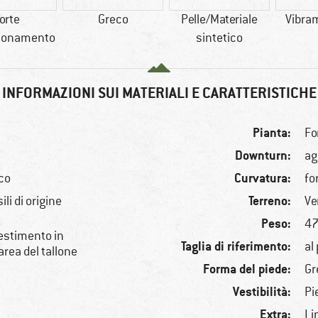
orte
Greco
Pelle/Materiale
Vibram
sionamento
sintetico
INFORMAZIONI SUI MATERIALI E CARATTERISTICHE
Pianta:
Fo
Downturn:
ag
Curvatura:
ico
fo
Terreno:
li di origine
Ve
Peso:
47
estimento in
Taglia di riferimento:
al
area del tallone
Forma del piede:
Gr
Vestibilità:
Pi
Extra:
Li