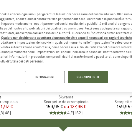
 cookie e tecnologie simili per garantire le funzioni necessarie del nostro sito web. Offriamo 
aggiuntive, analizziamo il nostro traffico per personalizzare i contenuti e la pubblicità e forn
 In questo modo anche i nostri partner dei social media, della pubblicità e di analisi vengon
ilizzo del nostro sito web; alcuni dei quali si trovano in paesi terzi senza adeguate salvaguard
vostri dati, ad esempio dall'accesso delle autorità. Cliccando su “Seleziona tutto” accettate 
.
Qualora non desideraste accettare alcun cookie oltre a quelli necessari per ragioni tecniche,
adattare le impostazioni dei cookie in qualsiasi momento nelle “Impostazioni” e selezionare 
 vostra autorizzazione è volontaria, non è necessaria ai fini dell'utilizzo del presente sito w
ualunque momento nelle "Impostazioni dei cookie" nell'area in basso del nostro sito web o rifi
lteriori informazioni in proposito, compresi i rischi di trasferimenti a paesi terzi, sono disponib
sulla
di tutela dei dati personali
.
fino al 20%
fino al 2
Sconto
Sconto
IMPOSTAZIONI
SELEZIONA TUTTI
O
TIVA
MARCHIO
LA SPORTIVA
MA
LA 
lo
s
Articolo
Skwama
A
M
tti
rrampicata
Gruppo di prodotti
Scarpette da arrampicata
Gruppo di
Scarpette
ezzo
ezzo ridotto
01,97 €
159,95 €
da
Prezzo
Prezzo ridotto
127,96 €
159,95 
,3
(
48
)
4,7
(
162
)