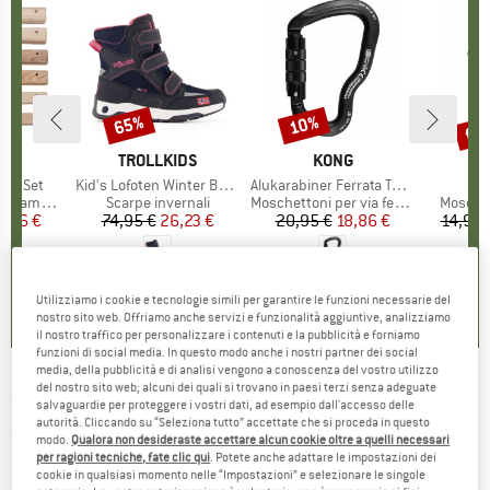
fin
65%
10%
Sconto
Sconto
Scon
IO
IUS
MARCHIO
TROLLKIDS
MARCHIO
KONG
gs Set
Articolo
Kid's Lofoten Winter Boots
Articolo
Alukarabiner Ferrata Twist Lock
Art
Gui
tti
enamento
Gruppo di prodotti
Scarpe invernali
Gruppo di prodotti
Moschettoni per via ferrata
Gruppo 
Moschet
ezzo
ezzo ridotto
2,96 €
74,95 €
Prezzo
Prezzo ridotto
26,23 €
20,95 €
Prezzo
Prezzo ridotto
18,86 €
14,95 
5,0
(
4
)
4,5
(
24
)
5,0
(
3
)
Utilizziamo i cookie e tecnologie simili per garantire le funzioni necessarie del
nostro sito web. Offriamo anche servizi e funzionalità aggiuntive, analizziamo
il nostro traffico per personalizzare i contenuti e la pubblicità e forniamo
funzioni di social media. In questo modo anche i nostri partner dei social
media, della pubblicità e di analisi vengono a conoscenza del vostro utilizzo
del nostro sito web; alcuni dei quali si trovano in paesi terzi senza adeguate
KOMPASS
-
Tauernradweg - Carta
salvaguardie per proteggere i vostri dati, ad esempio dall'accesso delle
autorità. Cliccando su “Seleziona tutto” accettate che si proceda in questo
cicloturistica
modo.
Qualora non desideraste accettare alcun cookie oltre a quelli necessari
per ragioni tecniche, fate clic qui
. Potete anche adattare le impostazioni dei
(0)
cookie in qualsiasi momento nelle “Impostazioni” e selezionare le singole