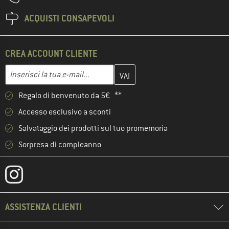
ACQUISTI CONSAPEVOLI
CREA ACCOUNT CLIENTE
Inserisci qui il tuo indirizzo e-mail e crea il tuo account cliente 
Indirizzo e-mail
Regalo di benvenuto da 5€ **
Accesso esclusivo a sconti
Salvataggio dei prodotti sul tuo promemoria
Sorpresa di compleanno
ASSISTENZA CLIENTI