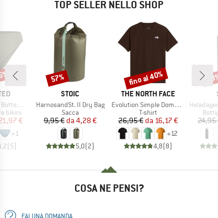
TOP SELLER NELLO SHOP
45%
fino al 40%
57%
80
Sconto
Sconto
Scon
O
MARCHIO
MARCHIO
TED
STOIC
THE NORTH FACE
Articolo
Articolo
Articolo
ms Sanda
HarnosandSt. II Dry Bag
Evolution Simple Dome Short Sleeve
HeladagenSt. Insulated
odotti
Gruppo di prodotti
Gruppo di prodotti
Grupp
re bikini
Sacca
T-shirt
Botti
ezzo
ezzo ridotto
Prezzo
Prezzo ridotto
Prezzo
Prezzo ridotto
21,97 €
9,95 €
da
4,28 €
26,95 €
da
16,17 €
24,95
+
1
+
12
4,2
(
5
)
5,0
(
2
)
4,8
(
8
)
COSA NE PENSI?
FAI UNA DOMANDA