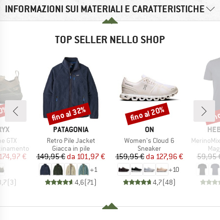
INFORMAZIONI SUI MATERIALI E CARATTERISTICHE
TOP SELLER NELLO SHOP
30%
fino al 32%
fino al 20%
fin
Sconto
Sconto
Scon
O
MARCHIO
MARCHIO
MAR
RYX
PATAGONIA
ON
HEB
Articolo
Articolo
Articolo
ne GTX
Retro Pile Jacket
Women's Cloud 6
MerinoMix150 Pi
tti
Gruppo di prodotti
Gruppo di prodotti
Grup
icinamento
Giacca in pile
Sneaker
Mag
ezzo
ezzo ridotto
Prezzo
Prezzo ridotto
Prezzo
Prezzo ridotto
174,97 €
149,95 €
da
101,97 €
159,95 €
da
127,96 €
59,95 
+
1
+
10
3,7
(
3
)
4,6
(
71
)
4,7
(
48
)