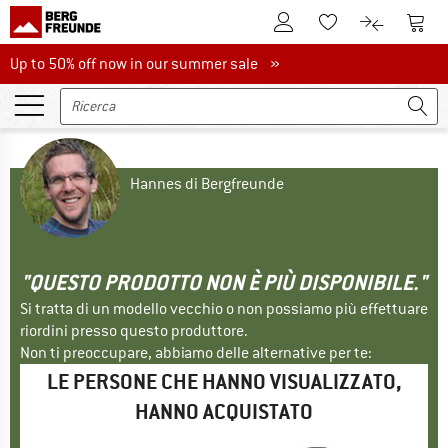
Al conto cliente
Al Ca
Alla lista promemo
Al confront
Up to 50% off now in our summer sale
Up to 50% off now in our summer sale »
Hannes di Bergfreunde
"QUESTO PRODOTTO NON È PIÙ DISPONIBILE."
Si tratta di un modello vecchio o non possiamo più effettuare
riordini presso questo produttore.
Non ti preoccupare, abbiamo delle alternative per te:
LE PERSONE CHE HANNO VISUALIZZATO,
HANNO ACQUISTATO