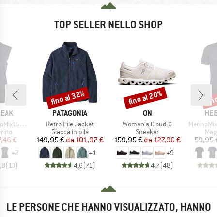
TOP SELLER NELLO SHOP
fino al 32%
fino al 20%
fin
Sconto
Sconto
Scon
O
MARCHIO
MARCHIO
MAR
PEAK
PATAGONIA
ON
HEB
Articolo
Articolo
Articolo
He. Loose Tank
Retro Pile Jacket
Women's Cloud 6
MerinoMix150 Pi
 prodotti
Gruppo di prodotti
Gruppo di prodotti
Grup
rino
Giacca in pile
Sneaker
Mag
ezzo
ezzo ridotto
Prezzo
Prezzo ridotto
Prezzo
Prezzo ridotto
7,46 €
149,95 €
da
101,97 €
159,95 €
da
127,96 €
59,95 
+
2
+
1
+
9
,8
(
10
)
4,6
(
71
)
4,7
(
48
)
LE PERSONE CHE HANNO VISUALIZZATO, HANNO