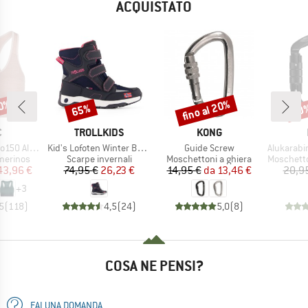
ACQUISTATO
20%
fino al 20%
65%
10
Sconto
Sconto
Scon
HIO
MARCHIO
MARCHIO
C
TROLLKIDS
KONG
Articolo
Articolo
Articolo
senSt. Bra
Kid's Lofoten Winter Boots
Guide Screw
Alukarabiner F
odotti
Gruppo di prodotti
Gruppo di prodotti
Gruppo di
merinos
Scarpe invernali
Moschettoni a ghiera
Moschettoni 
ezzo
ezzo ridotto
Prezzo
Prezzo ridotto
Prezzo
Prezzo ridotto
43,96 €
74,95 €
26,23 €
14,95 €
da
13,46 €
20,9
+
3
5
(
118
)
4,5
(
24
)
5,0
(
8
)
COSA NE PENSI?
FAI UNA DOMANDA