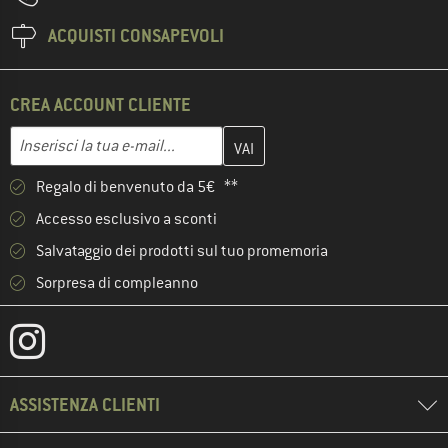
ACQUISTI CONSAPEVOLI
CREA ACCOUNT CLIENTE
Inserisci qui il tuo indirizzo e-mail e crea il tuo account cliente 
Indirizzo e-mail
Regalo di benvenuto da 5€ **
Accesso esclusivo a sconti
Salvataggio dei prodotti sul tuo promemoria
Sorpresa di compleanno
ASSISTENZA CLIENTI