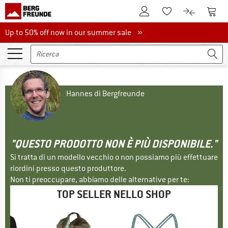
Al conto cliente
Al Ca
Alla lista promemo
Al confront
Up to 50% off now in our summer sale
Up to 50% off now in our summer sale »
Hannes di Bergfreunde
"QUESTO PRODOTTO NON È PIÙ DISPONIBILE."
Si tratta di un modello vecchio o non possiamo più effettuare
riordini presso questo produttore.
Non ti preoccupare, abbiamo delle alternative per te:
TOP SELLER NELLO SHOP