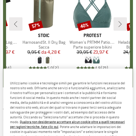
30%
57%
40%
80
Sconto
Sconto
Scon
IO
OX
MARCHIO
STOIC
MARCHIO
PROTEST
o T-Shirt
Articolo
HarnosandSt. II Dry Bag
Articolo
Women's PRTMM Patio Triangle
Articolo
HeladagenSt. Insulated
 prodotti
rino
Gruppo di prodotti
Sacca
Gruppo di prodotti
Parte superiore bikini
Grupp
Botti
ezzo
ezzo ridotto
62,97 €
9,95 €
da
Prezzo
Prezzo ridotto
4,28 €
39,95 €
Prezzo
Prezzo ridotto
23,97 €
24,95
,7
(
24
)
5,0
(
2
)
4,9
(
23
)
Utilizziamo i cookie e tecnologie simili per garantire le funzioni necessarie del
nostro sito web. Offriamo anche servizi e funzionalità aggiuntive, analizziamo
il nostro traffico per personalizzare i contenuti e la pubblicità e forniamo
funzioni di social media. In questo modo anche i nostri partner dei social
KOMPASS
-
Ahrntaler Berge /I Monti della
media, della pubblicità e di analisi vengono a conoscenza del vostro utilizzo
del nostro sito web; alcuni dei quali si trovano in paesi terzi senza adeguate
Valle Aurina - Carta escursionistica
salvaguardie per proteggere i vostri dati, ad esempio dall'accesso delle
autorità. Cliccando su “Seleziona tutto” accettate che si proceda in questo
(0)
modo.
Qualora non desideraste accettare alcun cookie oltre a quelli necessari
per ragioni tecniche, fate clic qui
. Potete anche adattare le impostazioni dei
cookie in qualsiasi momento nelle “Impostazioni” e selezionare le singole