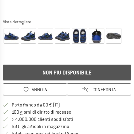
Viste dettagliate
NON PIÙ DISPONIBILE
ANNOTA
CONFRONTA
Qui trovi ulteriori informazioni sulle
Porto franco da 69 € (IT)
Vai alla politica di recesso qui 
100 giorni di diritto di recesso
> 4.000.000 clienti soddisfatti
Tutti gli articoli in magazzino
Trovi tutte le informazioni q
Tutela consumatori Trusted Shops