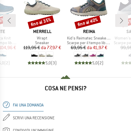
25%
fino al 35%
fino al 40%
25
Sconto
Sconto
Scon
IO
MARCHIO
MARCHIO
M
ITE
MERRELL
REIMA
S
Articolo
Articolo
Articolo
a Knit
Wrapt
Kid's Reimatec Sneakers Enkka
Women's 
tti
Gruppo di prodotti
Gruppo di prodotti
Gruppo di
po libero
Sneaker
Scarpe per il tempo libero
Scarpe per 
ezzo
ezzo ridotto
Prezzo
Prezzo ridotto
Prezzo
Prezzo ridotto
104,96 €
119,95 €
da
77,97 €
69,95 €
da
41,97 €
99,9
5,0
(
2
)
5,0
(
3
)
5,0
(
2
)
COSA NE PENSI?
FAI UNA DOMANDA
SCRIVI UNA RECENSIONE
CONDIVIDI UN'IMMAGINE