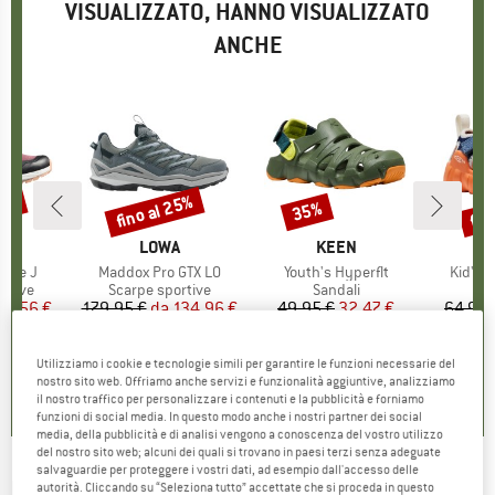
VISUALIZZATO, HANNO VISUALIZZATO
ANCHE
14%
fino al 25%
fin
35%
Sconto
Sconto
Scon
IO
ON
MARCHIO
LOWA
MARCHIO
KEEN
cape J
Articolo
Maddox Pro GTX LO
Articolo
Youth's Hyperflt
Articol
Kid's 
prodotti
rtive
Gruppo di prodotti
Scarpe sportive
Gruppo di prodotti
Sandali
ezzo
ezzo ridotto
51,56 €
179,95 €
da
Prezzo
Prezzo ridotto
134,96 €
49,95 €
Prezzo
Prezzo ridotto
32,47 €
64,95 
+
2
Utilizziamo i cookie e tecnologie simili per garantire le funzioni necessarie del
0,0
(
0
)
4,4
(
11
)
0,0
(
0
)
nostro sito web. Offriamo anche servizi e funzionalità aggiuntive, analizziamo
il nostro traffico per personalizzare i contenuti e la pubblicità e forniamo
funzioni di social media. In questo modo anche i nostri partner dei social
media, della pubblicità e di analisi vengono a conoscenza del vostro utilizzo
del nostro sito web; alcuni dei quali si trovano in paesi terzi senza adeguate
salvaguardie per proteggere i vostri dati, ad esempio dall'accesso delle
KEEN
-
Kid's Tread Rover WP - Scarpe per il
autorità. Cliccando su “Seleziona tutto” accettate che si proceda in questo