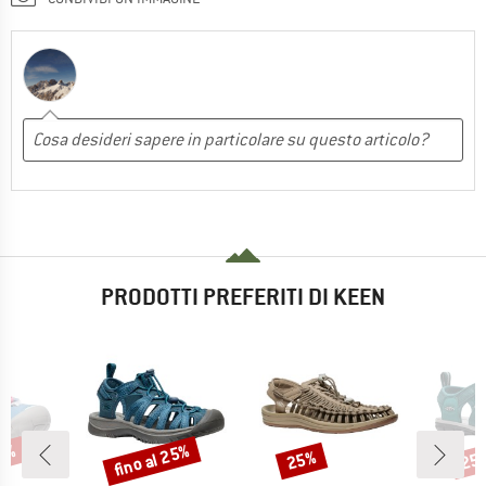
PRODOTTI PREFERITI DI KEEN
45%
fino al 25%
25%
25
Sconto
Sconto
Scon