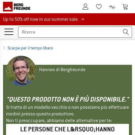
Al conto cliente
Al Ca
Alla lista promemo
Al confront
Up to 50% off now in our summer sale
Up to 50% off now in our summer sale »
Scarpe per il tempo libero
Hannes di Bergfreunde
"QUESTO PRODOTTO NON È PIÙ DISPONIBILE."
Si tratta di un modello vecchio o non possiamo più effettuare
riordini presso questo produttore.
Non ti preoccupare, abbiamo delle alternative per te:
LE PERSONE CHE L&RSQUO;HANNO