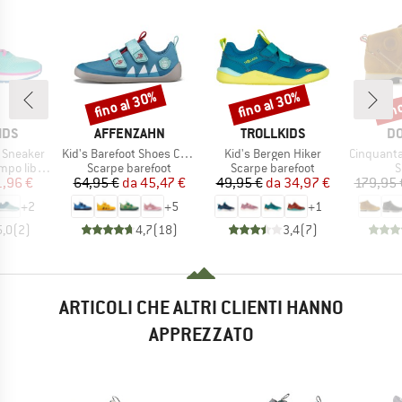
fino al 30%
fino al 30%
fin
Sconto
Sconto
Scon
O
MARCHIO
MARCHIO
MA
IDS
AFFENZAHN
TROLLKIDS
DO
Articolo
Articolo
Articolo
 Sneaker
Kid's Barefoot Shoes Cotton Lucky
Kid's Bergen Hiker
Cinquantaquattro Mi
tti
Gruppo di prodotti
Gruppo di prodotti
G
po libero
Scarpe barefoot
Scarpe barefoot
S
ezzo
ezzo ridotto
Prezzo
Prezzo ridotto
Prezzo
Prezzo ridotto
1,96 €
64,95 €
da
45,47 €
49,95 €
da
34,97 €
179,95 
+
2
+
5
+
1
5,0
(
2
)
4,7
(
18
)
3,4
(
7
)
ARTICOLI CHE ALTRI CLIENTI HANNO
APPREZZATO