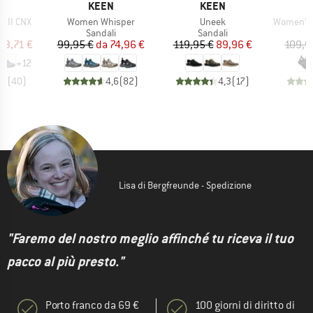
HIO
MARCHIO
MARCHIO
N
KEEN
KEEN
Articolo
Articolo
Articolo
 II CNX
Women Whisper
Uneek
Women's 
 di prodotti
Gruppo di prodotti
Gruppo di prodotti
G
i
Sandali
Sandali
ezzo
ezzo ridotto
Prezzo
Prezzo ridotto
Prezzo
Prezzo ridotto
33,71 €
99,95 €
da
74,96 €
119,95 €
89,96 €
109,9
+
12
,7
(
40
)
4,6
(
82
)
4,3
(
17
)
Lisa di Bergfreunde - Spedizione
"Faremo del nostro meglio affinché tu riceva il tuo
pacco al più presto."
Porto franco da 69 €
100 giorni di diritto di