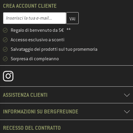
CREA ACCOUNT CLIENTE
Inserisci qui il tuo indirizzo e-mail e crea il tuo account cliente 
Indirizzo e-mail
Regalo di benvenuto da 5€ **
Accesso esclusivo a sconti
Salvataggio dei prodotti sul tuo promemoria
Sorpresa di compleanno
ASSISTENZA CLIENTI
INFORMAZIONI SU BERGFREUNDE
RECESSO DEL CONTRATTO