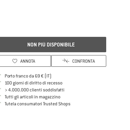
NON PIÙ DISPONIBILE
ANNOTA
CONFRONTA
Qui trovi ulteriori informazioni sulle spe
Porto franco da 69 € (IT)
Vai alla politica di recesso qui Si a
100 giorni di diritto di recesso
> 4.000.000 clienti soddisfatti
Tutti gli articoli in magazzino
Trovi tutte le informazioni qui!
Tutela consumatori Trusted Shops