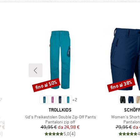
fino al 50%
fino al 38%
Sconto
Sconto
7
+
2
MARCHIO
MARCHI
TROLLKIDS
SCHÖF
Articolo
Articolo
a
Kid's Preikestolen Double Zip-Off Pants
Women's Short
Gruppo di prodotti
Gruppo d
ing
Pantaloni zip off
Pantalon
ridotto
Prezzo
Prezzo ridotto
Pr
Pr
7 €
49,95 €
da
24,98 €
79,95 €
da
3
)
5,0
(
4
)
4