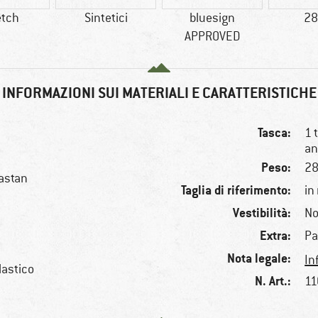
etch
Sintetici
bluesign
28
APPROVED
INFORMAZIONI SUI MATERIALI E CARATTERISTICHE
Tasca:
1 
an
Peso:
28
astan
Taglia di riferimento:
in
Vestibilità:
No
Extra:
Pa
Nota legale:
In
lastico
N. Art.:
11