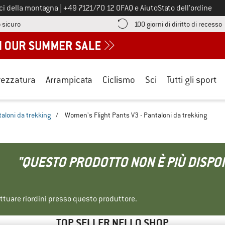
Chiamaci al numero
ici della montagna
|
+49 7121/70 12 0
FAQ e Aiuto
Stato dell’ordine
Qui trovi le informazioni di pagamento! Si apre in una casella informa
V
 sicuro
100 giorni di diritto di recesso
rezzatura
Arrampicata
Ciclismo
Sci
Tutti gli sport
aloni da trekking
/
Women's Flight Pants V3 - Pantaloni da trekking
"QUESTO PRODOTTO NON È PIÙ DISPON
ettuare riordini presso questo produttore.
TOP SELLER NELLO SHOP