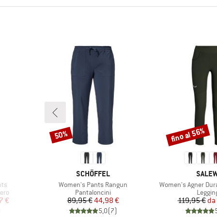
fino al 56%
50%
Sconto
Sconto
MARCHIO
MARCH
SCHÖFFEL
SALE
Articolo
Articolo
nts
Women's Pants Rangun
Women's Agner Dura
Gruppo di prodotti
Gruppo 
bero
Pantaloncini
Leggin
ridotto
Prezzo
Prezzo ridotto
Pr
Pr
7 €
89,95 €
44,98 €
119,95 €
da
)
5,0
(
7
)