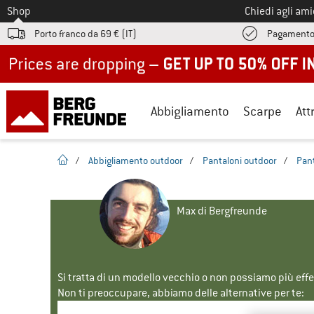
Allo
Shop
Chiedi agli am
Porto franco da 69 € (IT)
Pagamento
Up to 50% off now in our summer sale
Abbigliamento
Scarpe
Att
pagina iniziale
/
Abbigliamento outdoor
/
Pantaloni outdoor
/
Pant
Max di Bergfreunde
Si tratta di un modello vecchio o non possiamo più eff
Non ti preoccupare, abbiamo delle alternative per te: