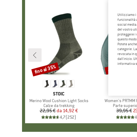
Utilizziamo i
funzionalità 
social media.
del vostro ut
proteggere i 
questo modo
Potete anche 
categorie. La
revocata in q
dall'inizio. U
informativa 
fino al 35%
40%
Sconto
Sconto
MARCHIO
STOIC
MARCH
PROTE
Articolo
Merino Wool Cushion Light Socks
Articolo
Women's PRTMM Pa
Gruppo di prodotti
Calze da trekking
Gruppo di pro
Parte superio
22,95 €
da
Prezzo
Prezzo ridotto
14,92 €
39,95 €
Pr
Pr
2
4,7
(
252
)
4