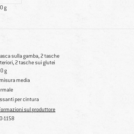
0 g
tasca sulla gamba, 2 tasche
teriori, 2 tasche sui glutei
0 g
 misura media
rmale
ssanti per cintura
formazioni sul produttore
0-1158