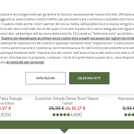
 cookie e tecnologie simili per garantire le funzioni necessarie del nostro sito web. Offriamo 
aggiuntive, analizziamo il nostro traffico per personalizzare i contenuti e la pubblicità e forn
 In questo modo anche i nostri partner dei social media, della pubblicità e di analisi vengon
ilizzo del nostro sito web; alcuni dei quali si trovano in paesi terzi senza adeguate salvaguard
vostri dati, ad esempio dall'accesso delle autorità. Cliccando su “Seleziona tutto” accettate 
.
Qualora non desideraste accettare alcun cookie oltre a quelli necessari per ragioni tecniche,
adattare le impostazioni dei cookie in qualsiasi momento nelle “Impostazioni” e selezionare 
 vostra autorizzazione è volontaria, non è necessaria ai fini dell'utilizzo del presente sito w
ualunque momento nelle "Impostazioni dei cookie" nell'area in basso del nostro sito web o rifi
lteriori informazioni in proposito, compresi i rischi di trasferimenti a paesi terzi, sono disponib
sulla
di tutela dei dati personali
.
fino al 40%
57%
Sconto
Sconto
IMPOSTAZIONI
SELEZIONA TUTTI
+
11
IO
ST
MARCHIO
THE NORTH FACE
tio Triangle
Articolo
Evolution Simple Dome Short Sleeve
Articolo
Harnosan
dotti
re bikini
Gruppo di prodotti
T-shirt
ezzo
ezzo ridotto
3,97 €
26,95 €
da
Prezzo
Prezzo ridotto
16,17 €
9,95 
,9
(
23
)
4,8
(
8
)