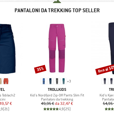
PANTALONI DA TREKKING TOP SELLER
fino al 5
35%
Sconto
Sconto
+
3
O
MARCHIO
MA
FEL
TROLLKIDS
TR
Articolo
Articolo
s Toblach2
Kid's Nordfjord Zip-Off Pants Slim Fit
Kid's Kjer
i prodotti
Gruppo di prodotti
Gruppo 
cini
Pantaloni da trekking
Pantalo
ezzo
ezzo ridotto
Prezzo
Prezzo ridotto
49,57 €
49,95 €
da
32,47 €
54,95 
,9
(
21
)
4,9
(
25
)