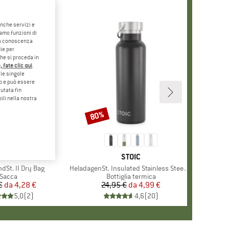
anche servizi e
iamo funzioni di
o a conoscenza
ie per
che si proceda in
 fate clic qui
.
le singole
eb e può essere
utata fin
ili nella nostra
80%
Sconto
MARCHIO
STOIC
MARCHIO
STOIC
dSt. II Dry Bag
Articolo
HeladagenSt. Insulated Stainless Steel Bottle 500
Gruppo di prodotti
Sacca
Gruppo di prodotti
Bottiglia termica
€
da
Prezzo
Prezzo ridotto
4,28 €
24,95 €
da
Prezzo
Prezzo ridotto
4,99 €
5,0
(
2
)
4,6
(
20
)