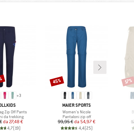
0%
45%
Sconto
Scont
17%
+
3
RCHIO
MARCHIO
OLLKIDS
MAIER SPORTS
Articolo
A
ag Zip Off Pants
Women's Nicole
B
di prodotti
Gruppo di prodotti
ni da trekking
Pantaloni zip off
Prezzo
Prezzo ridotto
Prezzo
Prezzo ridotto
€
da
27,48 €
99,95 €
da
54,97 €
1
4,7
(
19
)
4,4
(
25
)