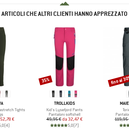
ARTICOLI CHE ALTRI CLIENTI HANNO APPREZZATO
fino al 3
35%
Sconto
Sconto
IO
MARCHIO
MAR
WA
TROLLKIDS
MAIE
Articolo
Arti
stretch Tights
Kid's Lysefjord Pants
Tori
di prodotti
Gruppo di prodotti
Gruppo 
gs
Pantaloni softshell
Pantalo
ezzo
ezzo ridotto
Prezzo
Prezzo ridotto
52,78 €
49,95 €
da
32,47 €
119,95
5,0
(
4
)
5,0
(
7
)