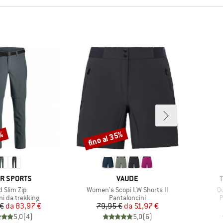
0%
fino al 35%
Sconto
CHIO
MARCHIO
R SPORTS
VAUDE
colo
Articolo
Ar
d Slim Zip
Women's Scopi LW Shorts II
Qu
di prodotti
Gruppo di prodotti
G
ni da trekking
Pantaloncini
P
Prezzo
Prezzo ridotto
Prezzo
Prezzo ridotto
 €
da
83,97 €
79,95 €
da
51,97 €
5,0
(
4
)
5,0
(
6
)