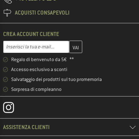
ACQUISTI CONSAPEVOLI
CREA ACCOUNT CLIENTE
Inserisci qui il tuo indirizzo e-mail e crea il tuo account cliente 
Indirizzo e-mail
Regalo di benvenuto da 5€ **
Accesso esclusivo a sconti
Salvataggio dei prodotti sul tuo promemoria
Sorpresa di compleanno
ASSISTENZA CLIENTI