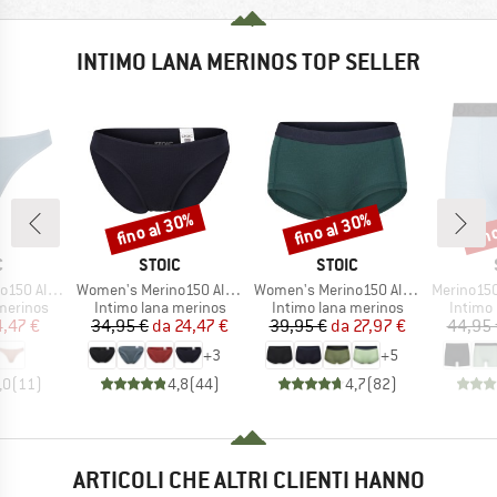
INTIMO LANA MERINOS TOP SELLER
fino al 30%
fino al 30%
fin
Sconto
Sconto
Scon
HIO
MARCHIO
MARCHIO
C
STOIC
STOIC
Articolo
Articolo
Articolo
enSt. Thong
Women's Merino150 AlsenSt. Brief
Women's Merino150 AlsenSt. Hipster
Merino150 S
odotti
Gruppo di prodotti
Gruppo di prodotti
Gruppo 
merinos
Intimo lana merinos
Intimo lana merinos
Intimo
ezzo
ezzo ridotto
Prezzo
Prezzo ridotto
Prezzo
Prezzo ridotto
4,47 €
34,95 €
da
24,47 €
39,95 €
da
27,97 €
44,95 
+
3
+
5
,0
(
11
)
4,8
(
44
)
4,7
(
82
)
ARTICOLI CHE ALTRI CLIENTI HANNO