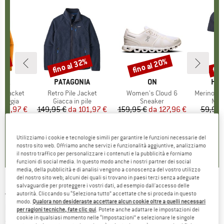
30%
fino al 32%
fino al 20%
fin
Sconto
Sconto
Scon
O
NIA
MARCHIO
PATAGONIA
MARCHIO
ON
MAR
HEB
3L Jacket
Articolo
Retro Pile Jacket
Articolo
Women's Cloud 6
Articolo
MerinoMix150 Pi
rodotti
pioggia
Gruppo di prodotti
Giacca in pile
Gruppo di prodotti
Sneaker
Grup
Mag
ezzo
ezzo ridotto
139,97 €
149,95 €
da
Prezzo
Prezzo ridotto
101,97 €
159,95 €
da
Prezzo
Prezzo ridotto
127,96 €
59,95 
+
8
+
1
+
10
,7
(
79
)
4,6
(
71
)
4,7
(
48
)
Utilizziamo i cookie e tecnologie simili per garantire le funzioni necessarie del
nostro sito web. Offriamo anche servizi e funzionalità aggiuntive, analizziamo
il nostro traffico per personalizzare i contenuti e la pubblicità e forniamo
funzioni di social media. In questo modo anche i nostri partner dei social
media, della pubblicità e di analisi vengono a conoscenza del vostro utilizzo
del nostro sito web; alcuni dei quali si trovano in paesi terzi senza adeguate
salvaguardie per proteggere i vostri dati, ad esempio dall'accesso delle
JOHA
-
Kid's T-Shirt 18871 - Intimo lana
autorità. Cliccando su “Seleziona tutto” accettate che si proceda in questo
modo.
Qualora non desideraste accettare alcun cookie oltre a quelli necessari
merinos
per ragioni tecniche, fate clic qui
. Potete anche adattare le impostazioni dei
cookie in qualsiasi momento nelle “Impostazioni” e selezionare le singole
(0)