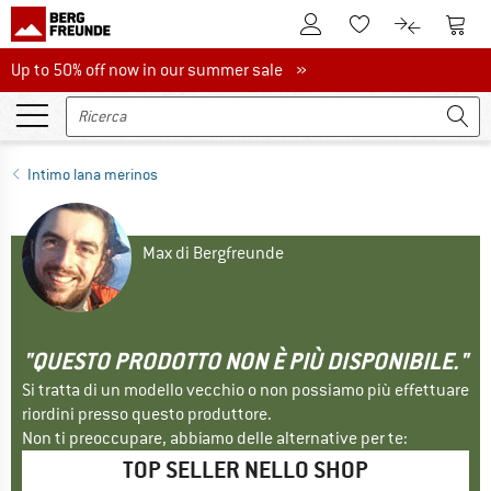
Al conto cliente
Al Ca
Alla lista promemo
Al confront
Up to 50% off now in our summer sale
Up to 50% off now in our summer sale »
Intimo lana merinos
Max di Bergfreunde
"QUESTO PRODOTTO NON È PIÙ DISPONIBILE."
Si tratta di un modello vecchio o non possiamo più effettuare
riordini presso questo produttore.
Non ti preoccupare, abbiamo delle alternative per te:
TOP SELLER NELLO SHOP