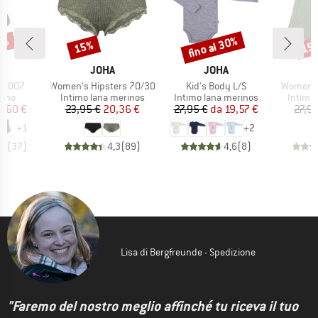
fino al 30%
17%
15%
15
Sconto
Sconto
Scon
HIO
MARCHIO
MARCHIO
A
JOHA
JOHA
Articolo
Articolo
Articolo
s 5007
Women's Hipsters 70/30
Kid's Body L/S
Women's
 prodotti
Gruppo di prodotti
Gruppo di prodotti
Gruppo 
rino
Intimo lana merinos
Intimo lana merinos
Intimo
ezzo
ezzo ridotto
Prezzo
Prezzo ridotto
Prezzo
Prezzo ridotto
6,60 €
23,95 €
20,36 €
27,95 €
da
19,57 €
27,9
+
1
+
2
,9
(
37
)
4,3
(
89
)
4,6
(
8
)
Lisa di Bergfreunde - Spedizione
"Faremo del nostro meglio affinché tu riceva il tuo